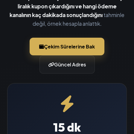
liralık kupon çıkardığını ve hangi ödeme
kanalının kaç dakikada sonuçlandığını
tahminle
değil, örnek hesapla anlattık.
Çekim Sürelerine Bak
Güncel Adres
15 dk