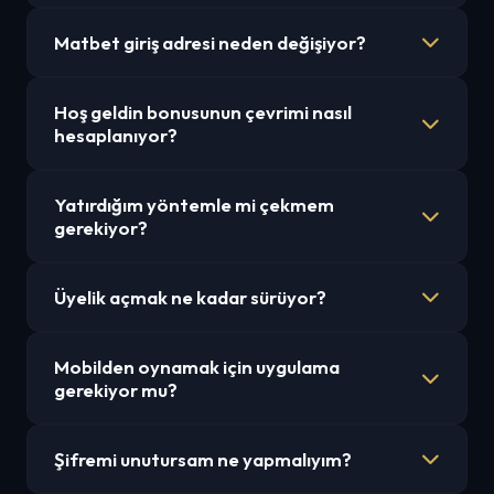
çekimleri 20-60 dakikada, Papara çekimleri 1-4
Askıda kalan taleplerin neredeyse tamamı üç
saatte sonuçlanıyor. Banka havalesi bankanın
Matbet giriş adresi neden değişiyor?
sebepten birine dayanıyor: aktif bonusun
mesai saatine bağlı olduğu için bir iş gününü
çevrimi tamamlanmamıştır, kimlik doğrulaması
Curaçao lisansıyla çalışan bahis siteleri
bulabiliyor. İlk çekimde belge incelemesi sıraya
bitmemiştir ya da para çekilecek hesabın adı
Hoş geldin bonusunun çevrimi nasıl
Türkiye'de dönemsel erişim engelleriyle
girdiğinden süre biraz uzayabilir.
hesaplanıyor?
üyelik adıyla birebir aynı değildir. Üçü de
karşılaşıyor. Engellenen alan adının yerine yedek
tamamsa talep kendiliğinden ilerliyor, ısrarla
bir adres devreye giriyor. Bakiyeniz, açık
Hoş geldin paketi ilk yatırımın yüzde 200'ü kadar
mesaj atmak sırayı öne almıyor.
Yatırdığım yöntemle mi çekmem
kuponlarınız ve bonus çevrim ilerlemeniz
bonus veriyor, üst sınır 10.000 TL. Çevrim
gerekiyor?
sunucuda durduğu için bu değişimden
katsayısı x8. Yani 2.000 TL yatırıp 4.000 TL
etkilenmiyor; yeni adresten giriş yapmanız
bonus aldıysanız 4.000 × 8 = 32.000 TL'lik
Zorunlu değil ama en hızlısı bu. Yatırım yaptığınız
yeterli.
Üyelik açmak ne kadar sürüyor?
toplam bahis hacmi açmanız gerekiyor. Bu hacim
kanaldan çekim istediğinizde kaynak
dolmadan bonus bakiyesi çekilemiyor.
doğrulaması ek adım gerektirmiyor ve talep
Kayıt formu ad, soyad, e-posta, telefon ve
daha çabuk onaylanıyor. Yöntem
Mobilden oynamak için uygulama
parola istiyor; ortalama üç dakikada bitiyor. SMS
gerekiyor mu?
değiştirdiğinizde ek belge istenmesi ihtimali
veya e-posta ile gelen doğrulama kodunu
artıyor, dolayısıyla süre de uzuyor.
girerek hesabı aktif ediyorsunuz. Bilgilerin
Gerekmiyor. Site mobil tarayıcıda tam işlevle
Şifremi unutursam ne yapmalıyım?
gerçek olması şart, çünkü çekim aşamasında
çalışıyor, arayüz ekran boyutuna kendisi uyum
üyelik adı ile banka hesabı adının birebir aynı