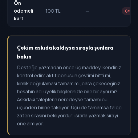
Ön
ödemeli
100 TL
—
Çekim
kart
Çekim askıda kaldıysa sırayla şunlara
bakın
Desteğe yazmadan önce üç maddeyi kendiniz
kontrol edin: aktif bonusun çevrimi bitti mi,
kimlik doğrulaması tamam mı, para çekeceğiniz
hesabın adı üyelik bilgilerinizle bire bir aynı mı?
Askıdaki taleplerin neredeyse tamamı bu
üçünden birine takılıyor. Üçü de tamamsa talep
zaten sırasını bekliyordur; ısrarla yazmak sırayı
öne almıyor.