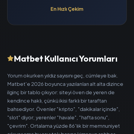
En Hızlı Çekim
Matbet Kullanıcı Yorumları
Yorum okurken yıldız sayısını geç, cümleye bak.
Matbet'e 2026 boyunca yazılanları alt alta dizince
ilginç bir tablo çıkıyor: siteyi öven de yeren de
kendince haklı, çünkü ikisi farklı bir taraftan
bahsediyor. Övenler "kripto", "dakikalar içinde",
"slot" diyor; yerenler "havale", "hafta sonu",
"çevrim". Ortalama yüzde 86'lık bir memnuniyet