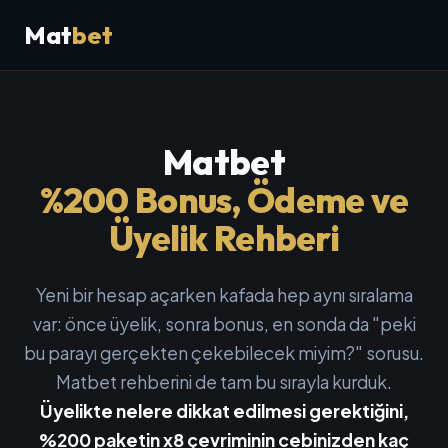
Mat
bet
Matbet
%200 Bonus, Ödeme ve
Üyelik Rehberi
Yeni bir hesap açarken kafada hep aynı sıralama
var: önce üyelik, sonra bonus, en sonda da "peki
bu parayı gerçekten çekebilecek miyim?" sorusu.
Matbet rehberini de tam bu sırayla kurduk.
Üyelikte nelere dikkat edilmesi gerektiğini,
%200 paketin x8 çevriminin cebinizden kaç