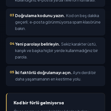
Doğrulama kodunu yazın.
Kod on beş dakika
geçerli; e-posta görünmüyorsa spam klasörüne
bakın.
Yeni parolayı belirleyin.
Sekiz karakter üstü,
karışık ve başka hiçbir yerde kullanmadığınız bir
parola.
İki faktörlü doğrulamayı açın.
Aynı derdi bir
daha yaşamamanın en kestirme yolu.
Kod bir türlü gelmiyorsa