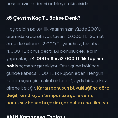
hesabınızın kaderini belirleyen ikincisidir.
x8 Çevrim Kaç TL Bahse Denk?
Hoş geldin paketi ilk yatırımınızın yüzde 200'ü
oranında kredi ekliyor, tavanı 10.000 TL. Somut
örnekle bakalım: 2.000 TL yatırdınız, hesaba
4.000 TL bonus geçti. Bu bonusu çekilebilir
yapmak için
4.000 × 8 = 32.000 TL'lik toplam
bahis
açmanız gerekiyor. Otuz güne bölünce
günde kabaca 1.100 TL'lik kupon eder. Her gün
kupon açan için makul bir hedef; ayda birkaç kez
girene ise ağır.
Kararı bonusun büyüklüğüne göre
değil, kendi oyun temponuza göre verin;
bonussuz hesapta çekim çok daha rahat ilerliyor.
Aktif Kampanya Tablosu