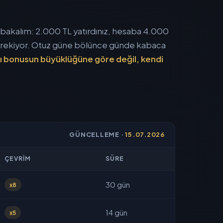
e bakalım: 2.000 TL yatırdınız, hesaba 4.000
rekiyor. Otuz güne bölünce günde kabaca
ı bonusun büyüklüğüne göre değil, kendi
GÜNCELLEME ·
15.07.2026
ÇEVRIM
SÜRE
30 gün
x8
14 gün
x5