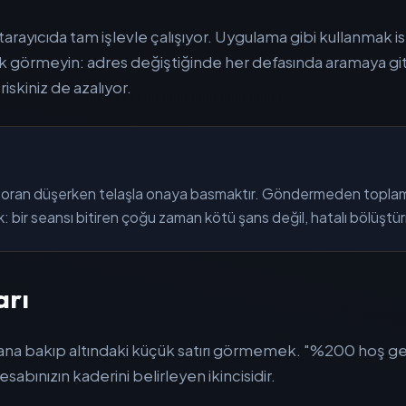
arayıcıda tam işlevle çalışıyor. Uygulama gibi kullanmak
larak görmeyin: adres değiştiğinde her defasında aramaya 
skiniz de azalıyor.
k, oran düşerken telaşla onaya basmaktır. Göndermeden toplam o
bir seansı bitiren çoğu zaman kötü şans değil, hatalı bölüştü
arı
orana bakıp altındaki küçük satırı görmemek. "%200 hoş geld
bınızın kaderini belirleyen ikincisidir.