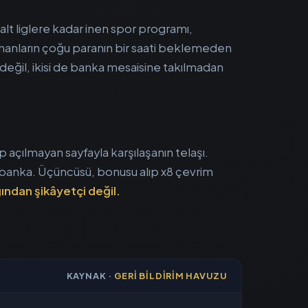
alt liglere kadar inen spor programı,
nanların çoğu paranın bir saati beklemeden
ı değil, ikisi de banka mesaisine takılmadan
 açılmayan sayfayla karşılaşanın telaşı.
ı banka. Üçüncüsü, bonusu alıp x8 çevrim
ından şikâyetçi değil.
KAYNAK ·
GERI BILDIRIM HAVUZU