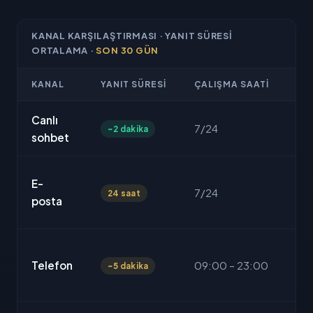
KANAL KARŞILAŞTIRMASI · YANIT SÜRESI
ORTALAMA ·
SON 30 GÜN
KANAL
YANIT SÜRESI
ÇALIŞMA SAATI
NE
Canlı
Aci
7/24
~2 dakika
sohbet
adr
Be
E-
7/24
yü
24 saat
posta
re
He
Telefon
09:00 – 23:00
do
~5 dakika
kon