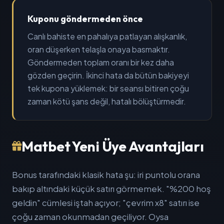
Kuponu göndermeden önce
Canlı bahiste en pahalıya patlayan alışkanlık,
oran düşerken telaşla onaya basmaktır.
Göndermeden toplam oranı bir kez daha
gözden geçirin. İkinci hata da bütün bakiyeyi
tek kupona yüklemek: bir seansı bitiren çoğu
zaman kötü şans değil, hatalı bölüştürmedir.
Matbet Yeni Üye Avantajları
Bonus tarafındaki klasik hata şu: iri puntolu orana
bakıp altındaki küçük satırı görmemek. "%200 hoş
geldin" cümlesi iştah açıyor; "çevrim x8" satırı ise
çoğu zaman okunmadan geçiliyor. Oysa