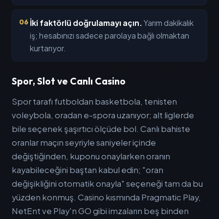
İki faktörlü doğrulamayı açın.
Yarım dakikalık
iş; hesabınızı sadece parolaya bağlı olmaktan
kurtarıyor.
Spor, Slot ve Canlı Casino
Spor tarafı futboldan basketbola, tenisten
voleybola, oradan e-spora uzanıyor; alt liglerde
bile seçenek şaşırtıcı ölçüde bol. Canlı bahiste
oranlar maçın seyriyle saniyeler içinde
değiştiğinden, kuponu onaylarken oranın
kayabileceğini baştan kabul edin; "oran
değişikliğini otomatik onayla" seçeneği tam da bu
yüzden konmuş. Casino kısmında Pragmatic Play,
NetEnt ve Play'n GO gibi imzaların beş binden