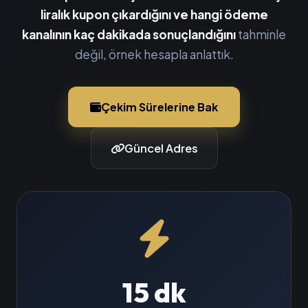
liralık kupon çıkardığını ve hangi ödeme
kanalının kaç dakikada sonuçlandığını
tahminle
değil, örnek hesapla anlattık.
Çekim Sürelerine Bak
Güncel Adres
15 dk