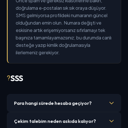
Önce spam ve gereksiz klasörlerine bakın;
doğrulama e-postaları sık sık oraya düşüyor.
SMS gelmiyorsa profildeki numaranın güncel
olduğundan emin olun. Numara değişti ve
eskisine artık erişemiyorsanız sıfırlamayı tek
başınıza tamamlayamazsınız; bu durumda canlı
desteğe yazıp kimlik doğrulamasıyla
ilerlemeniz gerekiyor.
SSS
Para hangi sürede hesaba geçiyor?
Kimlik doğrulaması tamamlanmış hesaplarda
Çekim talebim neden askıda kalıyor?
kripto çekimleri 15-40 dakikada, e-cüzdan