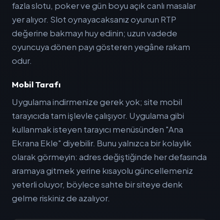
fazla slotu, poker ve gün boyu açık canlı masalar
yer alıyor. Slot oynayacaksanız oyunun RTP
değerine bakmayı huy edinin; uzun vadede
oyuncuya dönen payı gösteren yegâne rakam
odur.
Mobil Tarafı
Uygulama indirmenize gerek yok; site mobil
tarayıcıda tam işlevle çalışıyor. Uygulama gibi
kullanmak isteyen tarayıcı menüsünden "Ana
Ekrana Ekle" diyebilir. Bunu yalnızca bir kolaylık
olarak görmeyin: adres değiştiğinde her defasında
aramaya gitmek yerine kısayolu güncellemeniz
yeterli oluyor, böylece sahte bir siteye denk
gelme riskiniz de azalıyor.