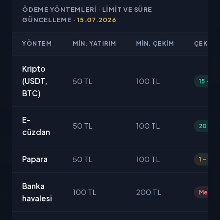
ÖDEME YÖNTEMLERI · LIMIT VE SÜRE
GÜNCELLEME ·
15.07.2026
YÖNTEM
MIN. YATIRIM
MIN. ÇEKIM
ÇEKIM 
Kripto
(USDT,
50 TL
100 TL
15 – 4
BTC)
E-
50 TL
100 TL
20 – 6
cüzdan
Papara
50 TL
100 TL
1 – 4 s
Banka
100 TL
200 TL
Mesai 
havalesi