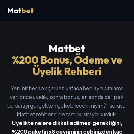
Mat
bet
Matbet
%200 Bonus, Ödeme ve
Üyelik Rehberi
Yeni bir hesap açarken kafada hep aynı sıralama
var: önce üyelik, sonra bonus, en sonda da "peki
bu parayı gerçekten çekebilecek miyim?" sorusu.
Matbet rehberini de tam bu sırayla kurduk.
Üyelikte nelere dikkat edilmesi gerektiğini,
%200 paketin x8 çevriminin cebinizden kaç