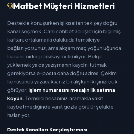
Matbet Müşteri Hizmetleri
Destekle konuşurken işi kısaltan tek şey doğru
kanalı seçmek. Canlı sohbet acil işler için biçilmiş
kaftan: ortalama iki dakikada temsilciye
bağlanıyorsunuz, ama akşam maç yoğunluğunda
bu süre birkaç dakikayı bulabiliyor. Belge
yüklemek ya da yazışmanın kaydını tutmak
gerekiyorsa e-posta daha doğru adres. Çekim
konusunda yazacaksanız bir alışkanlık işinizi çok
görüyor:
işlem numarasını mesajın ilk satırına
koyun.
Temsilci hesabınızı aramakla vakit
kaybetmediğinde yanıt gözle görülür şekilde
hızlanıyor.
Destek Kanalları Karşılaştırması