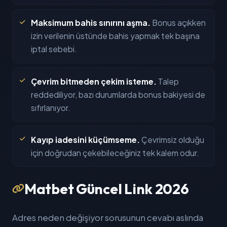
Maksimum bahis sınırını aşma.
Bonus açıkken
izin verilenin üstünde bahis yapmak tek başına
iptal sebebi.
Çevrim bitmeden çekim isteme.
Talep
reddediliyor, bazı durumlarda bonus bakiyesi de
sıfırlanıyor.
Kayıp iadesini küçümseme.
Çevrimsiz olduğu
için doğrudan çekebileceğiniz tek kalem odur.
Matbet Güncel Link 2026
Adres neden değişiyor sorusunun cevabı aslında