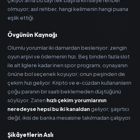
çıkıyor ama bu sayı tek başına kimseye rehber
olmuyor; asıl rehber, hangi kelimenin hangi puana
eşlik ettiği.
Övgünün Kaynağı
Olumlu yorumlar iki damardan besleniyor: zengin
oyun arşivi ve ödemenin hızı. Beş binden fazla slot
ile alt liglere kadar inen spor programı, oynayanın
önüne bol seçenek koyuyor; onun peşinden de
çekim hızı geliyor. Kripto ve e-cüzdan kullananların
çoğu paranın bir saati beklemeden düştüğünü
söylüyor. Zaten
hızlı çekim yorumlarının
neredeyse hepsi bu iki kanaldan
geliyor; şaşırtıcı
değil, ikisi de banka mesaisine takılmadan çalışıyor.
Şikâyetlerin Aslı