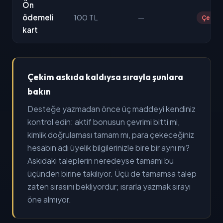
Ön
ödemeli
100 TL
—
Çekim
kart
Çekim askıda kaldıysa sırayla şunlara
bakın
Desteğe yazmadan önce üç maddeyi kendiniz
kontrol edin: aktif bonusun çevrimi bitti mi,
kimlik doğrulaması tamam mı, para çekeceğiniz
hesabın adı üyelik bilgilerinizle bire bir aynı mı?
Askıdaki taleplerin neredeyse tamamı bu
üçünden birine takılıyor. Üçü de tamamsa talep
zaten sırasını bekliyordur; ısrarla yazmak sırayı
öne almıyor.