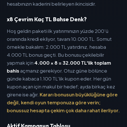
hesabınızın kaderini belirleyen ikincisidir.
x8 Çevrim Kaç TL Bahse Denk?
Hoş geldin paketi ilk yatırımınızın yüzde 200'ü
oranında kredi ekliyor, tavanı 10.000 TL. Somut
örnekle bakalım: 2.000 TL yatırdınız, hesaba
4.000 TL bonus geçti. Bu bonusu çekilebilir
yapmak için
4.000 × 8 = 32.000 TL'lik toplam
bahis
açmanız gerekiyor. Otuz güne bölünce
günde kabaca 1.100 TL'lik kupon eder. Her gün
kupon açan için makul bir hedef; ayda birkaç kez
girene ise ağır.
Kararı bonusun büyüklüğüne göre
değil, kendi oyun temponuza göre verin;
bonussuz hesapta çekim çok daha rahat ilerliyor.
Aktif Kampanya Tablosu