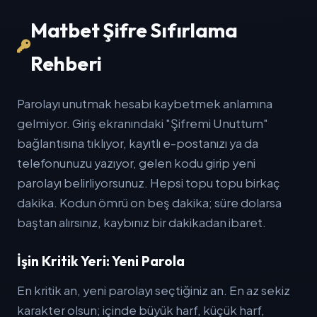
Matbet Şifre Sıfırlama
Rehberi
Parolayı unutmak hesabı kaybetmek anlamına
gelmiyor. Giriş ekranındaki "Şifremi Unuttum"
bağlantısına tıklıyor, kayıtlı e-postanızı ya da
telefonunuzu yazıyor, gelen kodu girip yeni
parolayı belirliyorsunuz. Hepsi topu topu birkaç
dakika. Kodun ömrü on beş dakika; süre dolarsa
baştan alırsınız, kaybınız bir dakikadan ibaret.
İşin Kritik Yeri: Yeni Parola
En kritik an, yeni parolayı seçtiğiniz an. En az sekiz
karakter olsun; içinde büyük harf, küçük harf,