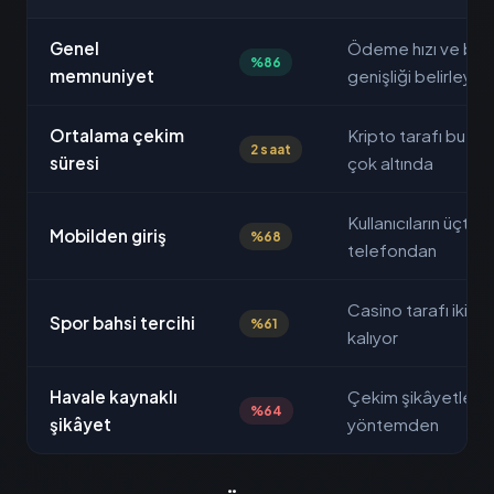
Genel
Ödeme hızı ve bül
%86
memnuniyet
genişliği belirleyici
Ortalama çekim
Kripto tarafı bu or
2 saat
süresi
çok altında
Kullanıcıların üçte ik
Mobilden giriş
%68
telefondan
Casino tarafı ikinc
Spor bahsi tercihi
%61
kalıyor
Havale kaynaklı
Çekim şikâyetlerin
%64
şikâyet
yöntemden