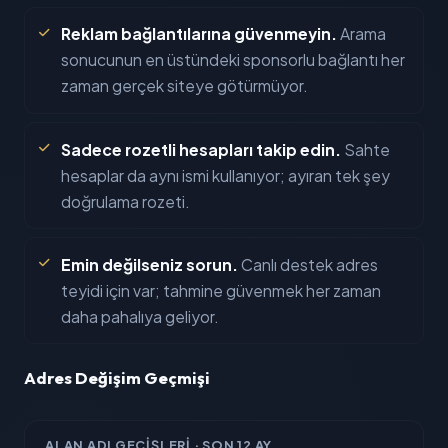
Reklam bağlantılarına güvenmeyin.
Arama
sonucunun en üstündeki sponsorlu bağlantı her
zaman gerçek siteye götürmüyor.
Sadece rozetli hesapları takip edin.
Sahte
hesaplar da aynı ismi kullanıyor; ayıran tek şey
doğrulama rozeti.
Emin değilseniz sorun.
Canlı destek adres
teyidi için var; tahmine güvenmek her zaman
daha pahalıya geliyor.
Adres Değişim Geçmişi
ALAN ADI GEÇIŞLERI · SON 12 AY