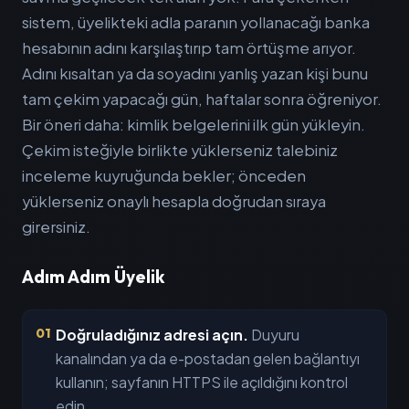
sistem, üyelikteki adla paranın yollanacağı banka
hesabının adını karşılaştırıp tam örtüşme arıyor.
Adını kısaltan ya da soyadını yanlış yazan kişi bunu
tam çekim yapacağı gün, haftalar sonra öğreniyor.
Bir öneri daha: kimlik belgelerini ilk gün yükleyin.
Çekim isteğiyle birlikte yüklerseniz talebiniz
inceleme kuyruğunda bekler; önceden
yüklerseniz onaylı hesapla doğrudan sıraya
girersiniz.
Adım Adım Üyelik
Doğruladığınız adresi açın.
Duyuru
kanalından ya da e-postadan gelen bağlantıyı
kullanın; sayfanın HTTPS ile açıldığını kontrol
edin.