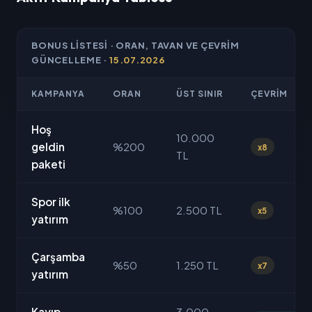
BONUS LISTESI · ORAN, TAVAN VE ÇEVRIM
GÜNCELLEME ·
15.07.2026
KAMPANYA
ORAN
ÜST SINIR
ÇEVRIM
Hoş
10.000
geldin
%200
x8
TL
paketi
Spor ilk
%100
2.500 TL
x5
yatırım
Çarşamba
%50
1.250 TL
x7
yatırım
Kayıp
3.000