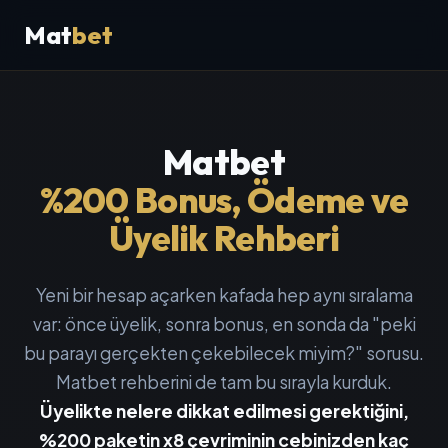
Mat
bet
Matbet
%200 Bonus, Ödeme ve
Üyelik Rehberi
Yeni bir hesap açarken kafada hep aynı sıralama
var: önce üyelik, sonra bonus, en sonda da "peki
bu parayı gerçekten çekebilecek miyim?" sorusu.
Matbet rehberini de tam bu sırayla kurduk.
Üyelikte nelere dikkat edilmesi gerektiğini,
%200 paketin x8 çevriminin cebinizden kaç