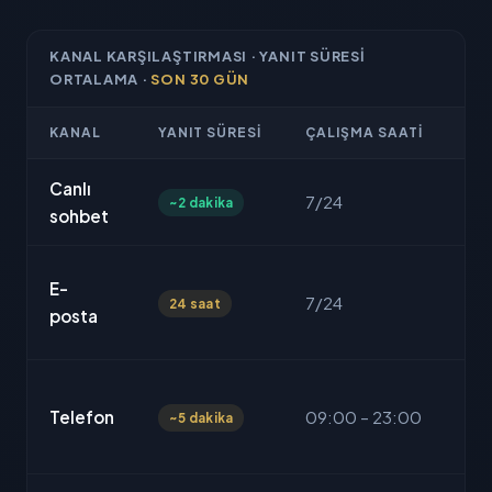
KANAL KARŞILAŞTIRMASI · YANIT SÜRESI
ORTALAMA ·
SON 30 GÜN
KANAL
YANIT SÜRESI
ÇALIŞMA SAATI
NE
Canlı
Aci
7/24
~2 dakika
sohbet
adr
Be
E-
7/24
yü
24 saat
posta
re
He
Telefon
09:00 – 23:00
do
~5 dakika
kon