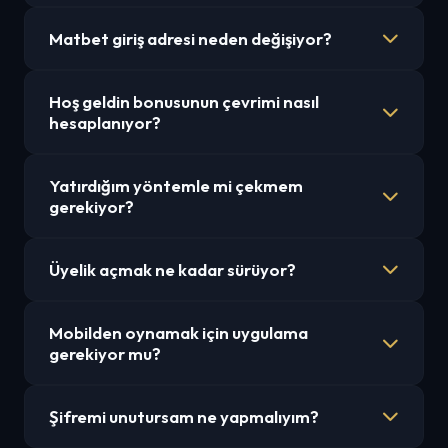
çekimleri 20-60 dakikada, Papara çekimleri 1-4
Askıda kalan taleplerin neredeyse tamamı üç
saatte sonuçlanıyor. Banka havalesi bankanın
Matbet giriş adresi neden değişiyor?
sebepten birine dayanıyor: aktif bonusun
mesai saatine bağlı olduğu için bir iş gününü
çevrimi tamamlanmamıştır, kimlik doğrulaması
Curaçao lisansıyla çalışan bahis siteleri
bulabiliyor. İlk çekimde belge incelemesi sıraya
bitmemiştir ya da para çekilecek hesabın adı
Hoş geldin bonusunun çevrimi nasıl
Türkiye'de dönemsel erişim engelleriyle
girdiğinden süre biraz uzayabilir.
hesaplanıyor?
üyelik adıyla birebir aynı değildir. Üçü de
karşılaşıyor. Engellenen alan adının yerine yedek
tamamsa talep kendiliğinden ilerliyor, ısrarla
bir adres devreye giriyor. Bakiyeniz, açık
Hoş geldin paketi ilk yatırımın yüzde 200'ü kadar
mesaj atmak sırayı öne almıyor.
Yatırdığım yöntemle mi çekmem
kuponlarınız ve bonus çevrim ilerlemeniz
bonus veriyor, üst sınır 10.000 TL. Çevrim
gerekiyor?
sunucuda durduğu için bu değişimden
katsayısı x8. Yani 2.000 TL yatırıp 4.000 TL
etkilenmiyor; yeni adresten giriş yapmanız
bonus aldıysanız 4.000 × 8 = 32.000 TL'lik
Zorunlu değil ama en hızlısı bu. Yatırım yaptığınız
yeterli.
Üyelik açmak ne kadar sürüyor?
toplam bahis hacmi açmanız gerekiyor. Bu hacim
kanaldan çekim istediğinizde kaynak
dolmadan bonus bakiyesi çekilemiyor.
doğrulaması ek adım gerektirmiyor ve talep
Kayıt formu ad, soyad, e-posta, telefon ve
daha çabuk onaylanıyor. Yöntem
Mobilden oynamak için uygulama
parola istiyor; ortalama üç dakikada bitiyor. SMS
gerekiyor mu?
değiştirdiğinizde ek belge istenmesi ihtimali
veya e-posta ile gelen doğrulama kodunu
artıyor, dolayısıyla süre de uzuyor.
girerek hesabı aktif ediyorsunuz. Bilgilerin
Gerekmiyor. Site mobil tarayıcıda tam işlevle
Şifremi unutursam ne yapmalıyım?
gerçek olması şart, çünkü çekim aşamasında
çalışıyor, arayüz ekran boyutuna kendisi uyum
üyelik adı ile banka hesabı adının birebir aynı