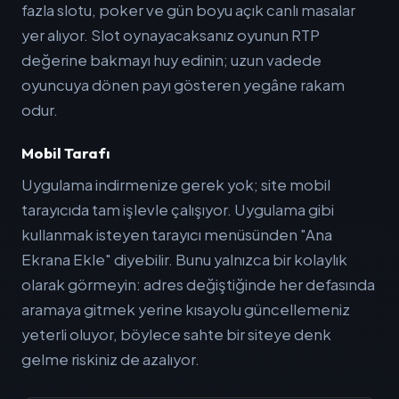
fazla slotu, poker ve gün boyu açık canlı masalar
yer alıyor. Slot oynayacaksanız oyunun RTP
değerine bakmayı huy edinin; uzun vadede
oyuncuya dönen payı gösteren yegâne rakam
odur.
Mobil Tarafı
Uygulama indirmenize gerek yok; site mobil
tarayıcıda tam işlevle çalışıyor. Uygulama gibi
kullanmak isteyen tarayıcı menüsünden "Ana
Ekrana Ekle" diyebilir. Bunu yalnızca bir kolaylık
olarak görmeyin: adres değiştiğinde her defasında
aramaya gitmek yerine kısayolu güncellemeniz
yeterli oluyor, böylece sahte bir siteye denk
gelme riskiniz de azalıyor.