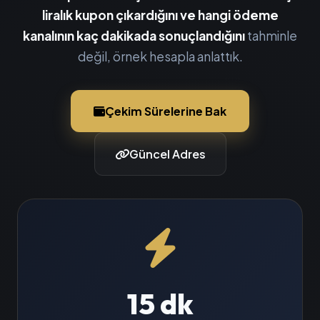
liralık kupon çıkardığını ve hangi ödeme
kanalının kaç dakikada sonuçlandığını
tahminle
değil, örnek hesapla anlattık.
Çekim Sürelerine Bak
Güncel Adres
15 dk