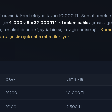
'ü oranında kredi ekliyor, tavanı 10.000 TL. Somut örnekl
 için
4.000 × 8 = 32.000 TL'lik toplam bahis
açmanız ge
çin makul bir hedef; ayda birkaç kez girene ise ağır.
Karar
ta çekim çok daha rahat ilerliyor.
ORAN
ÜST SINIR
%200
10.000 TL
%100
2.500 TL