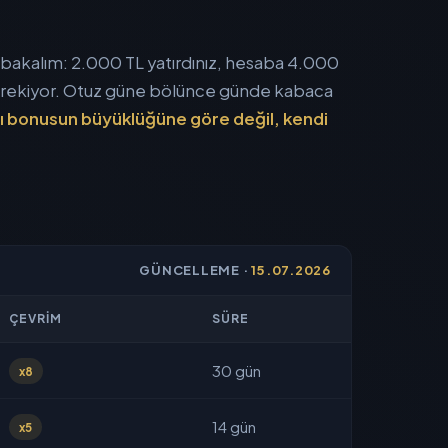
e bakalım: 2.000 TL yatırdınız, hesaba 4.000
rekiyor. Otuz güne bölünce günde kabaca
ı bonusun büyüklüğüne göre değil, kendi
GÜNCELLEME ·
15.07.2026
ÇEVRIM
SÜRE
30 gün
x8
14 gün
x5