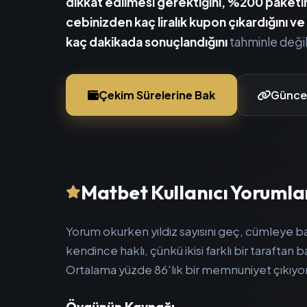
dikkat edilmesi gerektiğini, %200 paketin
cebinizden kaç liralık kupon çıkardığını v
kaç dakikada sonuçlandığını
tahminle değil
Çekim Sürelerine Bak
Günce
Matbet Kullanıcı Yorumla
Yorum okurken yıldız sayısını geç, cümleye bak
kendince haklı, çünkü ikisi farklı bir taraftan
Ortalama yüzde 86'lık bir memnuniyet çıkıyor