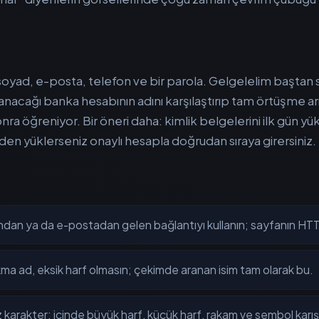
oyad, e-posta, telefon ve bir parola. Gelgelelim baştan 
nacağı banka hesabının adını karşılaştırıp tam örtüşme arıy
ra öğreniyor. Bir öneri daha: kimlik belgelerini ilk gün yük
n yüklerseniz onaylı hesapla doğrudan sıraya girersiniz.
dan ya da e-postadan gelen bağlantıyı kullanın; sayfanın HTTPS
ma ad, eksik harf olmasın; çekimde aranan isim tam olarak bu.
 karakter; içinde büyük harf, küçük harf, rakam ve sembol karış