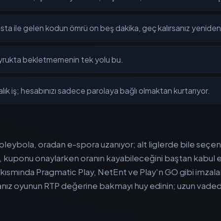
a ile gelen kodun ömrü on beş dakika, geç kalırsanız yeniden i
kuyrukta bekletmemenin tek yolu bu.
lık iş; hesabınızı sadece parolaya bağlı olmaktan kurtarıyor.
leybola, oradan e-spora uzanıyor; alt liglerde bile seçene
n, kuponu onaylarken oranın kayabileceğini baştan kabul ed
smında Pragmatic Play, NetEnt ve Play'n GO gibi imzalar
aksanız oyunun RTP değerine bakmayı huy edinin; uzun va