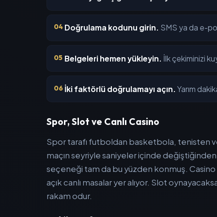
Doğrulama kodunu girin.
SMS ya da e-post
Belgeleri hemen yükleyin.
İlk çekiminizi 
İki faktörlü doğrulamayı açın.
Yarım dakika
Spor, Slot ve Canlı Casino
Spor tarafı futboldan basketbola, tenisten vo
maçın seyriyle saniyeler içinde değiştiğinde
seçeneği tam da bu yüzden konmuş. Casino kı
açık canlı masalar yer alıyor. Slot oynayac
rakam odur.