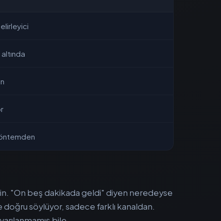
lirleyici
 altında
an
or
 yöntemden
in. "On beş dakikada geldi" diyen neredeyse
 doğru söylüyor, sadece farklı kanaldan.
yarılanmamış bile.