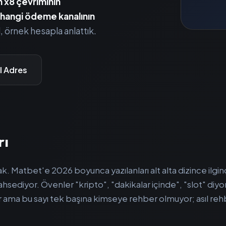
 x8 çevriminin
e hangi ödeme kanalının
, örnek hesapla anlattık.
l Adres
rı
. Matbet'e 2026 boyunca yazılanları alt alta dizince ilginç
 bahsediyor. Övenler "kripto", "dakikalar içinde", "slot" diy
 ama bu sayı tek başına kimseye rehber olmuyor; asıl rehbe