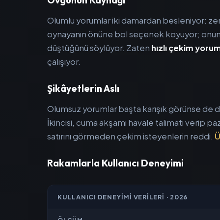
Övgünün Kaynağı
Olumlu yorumlar iki damardan besleniyor: zeng
oynayanın önüne bol seçenek koyuyor; onun p
düştüğünü söylüyor. Zaten
hızlı çekim yorum
çalışıyor.
Şikâyetlerin Aslı
Olumsuz yorumlar başta karışık görünse de der
İkincisi, cuma akşamı havale talimatı verip p
satırını görmeden çekim isteyenlerin reddi.
Ü
Rakamlarla Kullanıcı Deneyimi
KULLANICI DENEYIMI VERILERI · 2026