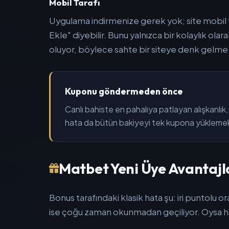
Mobil Tarafı
Uygulama indirmenize gerek yok; site mobil t
Ekle" diyebilir. Bunu yalnızca bir kolaylık o
oluyor, böylece sahte bir siteye denk gelme ri
Kuponu göndermeden önce
Canlı bahiste en pahalıya patlayan alışkanlı
hata da bütün bakiyeyi tek kupona yüklemek: 
Matbet Yeni Üye Avantajl
Bonus tarafındaki klasik hata şu: iri puntolu 
ise çoğu zaman okunmadan geçiliyor. Oysa hesa