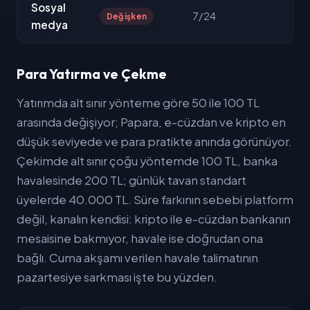
Sosyal
Gü
7/24
Değişken
medya
duy
Para Yatırma ve Çekme
Yatırımda alt sınır yönteme göre 50 ile 100 TL
arasında değişiyor; Papara, e-cüzdan ve kripto en
düşük seviyede ve para pratikte anında görünüyor.
Çekimde alt sınır çoğu yöntemde 100 TL, banka
havalesinde 200 TL; günlük tavan standart
üyelerde 40.000 TL. Süre farkının sebebi platform
değil, kanalın kendisi: kripto ile e-cüzdan bankanın
mesaisine bakmıyor, havale ise doğrudan ona
bağlı. Cuma akşamı verilen havale talimatının
pazartesiye sarkması işte bu yüzden.