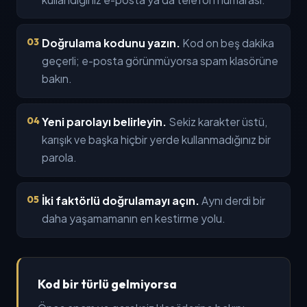
Doğrulama kodunu yazın.
Kod on beş dakika
geçerli; e-posta görünmüyorsa spam klasörüne
bakın.
Yeni parolayı belirleyin.
Sekiz karakter üstü,
karışık ve başka hiçbir yerde kullanmadığınız bir
parola.
İki faktörlü doğrulamayı açın.
Aynı derdi bir
daha yaşamamanın en kestirme yolu.
Kod bir türlü gelmiyorsa