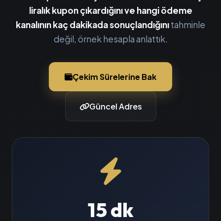
liralık kupon çıkardığını ve hangi ödeme
kanalının kaç dakikada sonuçlandığını
tahminle
değil, örnek hesapla anlattık.
Çekim Sürelerine Bak
Güncel Adres
15 dk