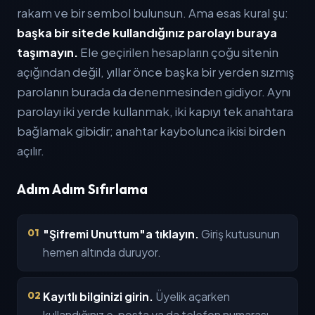
rakam ve bir sembol bulunsun. Ama esas kural şu:
başka bir sitede kullandığınız parolayı buraya
taşımayın.
Ele geçirilen hesapların çoğu sitenin
açığından değil, yıllar önce başka bir yerden sızmış
parolanın burada da denenmesinden gidiyor. Aynı
parolayı iki yerde kullanmak, iki kapıyı tek anahtara
bağlamak gibidir; anahtar kaybolunca ikisi birden
açılır.
Adım Adım Sıfırlama
"Şifremi Unuttum"a tıklayın.
Giriş kutusunun
hemen altında duruyor.
Kayıtlı bilginizi girin.
Üyelik açarken
kullandığınız e-posta ya da telefon numarası.