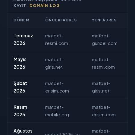
KAYIT ·
DOMAIN.LOG
DÖNEM
ÖNCEKI ADRES
YENI ADRES
S
Temmuz
matbet-
matbet-
E
2026
resmi.com
guncel.com
Mayıs
matbet-
matbet-
S
2026
giris.net
resmi.com
Şubat
matbet-
matbet-
E
2026
erisim.com
giris.net
Kasım
matbet-
matbet-
A
2025
mobile.org
erisim.com
Ağustos
matbet-
matbet2025.cc
D