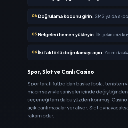
Doğrulama kodunu girin.
SMS ya da e-post
Belgeleri hemen yükleyin.
İlk çekiminizi 
İki faktörlü doğrulamayı açın.
Yarım dakika
Spor, Slot ve Canlı Casino
Spor tarafı futboldan basketbola, tenisten vo
maçın seyriyle saniyeler içinde değiştiğinde
seçeneği tam da bu yüzden konmuş. Casino kı
açık canlı masalar yer alıyor. Slot oynayac
rakam odur.