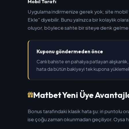
Mobil Tarafı
Uygulama indirmenize gerek yok; site mobil t
Ekle" diyebilir. Bunu yalnızca bir kolaylık o
oluyor, böylece sahte bir siteye denk gelme ri
Kuponu göndermeden önce
Canlı bahiste en pahalıya patlayan alışkanlı
hata da bütün bakiyeyi tek kupona yüklemek: 
Matbet Yeni Üye Avantajl
Bonus tarafındaki klasik hata şu: iri puntolu 
ise çoğu zaman okunmadan geçiliyor. Oysa hesa