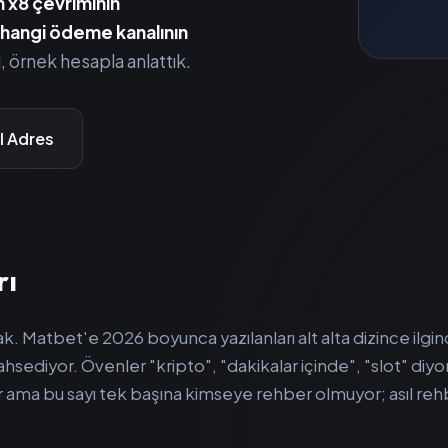
 x8 çevriminin
e hangi ödeme kanalının
, örnek hesapla anlattık.
l Adres
rı
. Matbet'e 2026 boyunca yazılanları alt alta dizince ilginç
 bahsediyor. Övenler "kripto", "dakikalar içinde", "slot" diy
 ama bu sayı tek başına kimseye rehber olmuyor; asıl rehbe