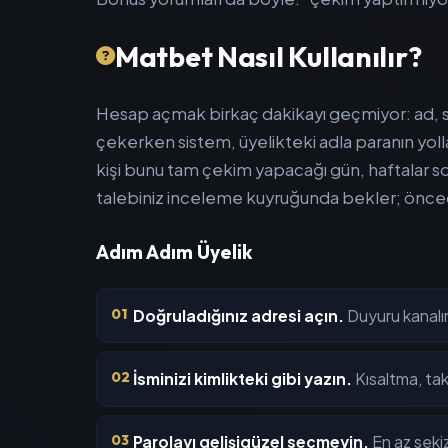
Matbet Nasıl Kullanılır?
Hesap açmak birkaç dakikayı geçmiyor: ad, s
çekerken sistem, üyelikteki adla paranın yolla
kişi bunu tam çekim yapacağı gün, haftalar son
talebiniz inceleme kuyruğunda bekler; öncede
Adım Adım Üyelik
Doğruladığınız adresi açın.
Duyuru kanalın
İsminizi kimlikteki gibi yazın.
Kısaltma, tak
Parolayı gelişigüzel seçmeyin.
En az sekiz