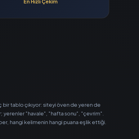
En Hızlı Çekim
 bir tablo çıkıyor: siteyi öven de yeren de
or; yerenler "havale", "hafta sonu", "çevrim".
r, hangi kelimenin hangi puana eşlik ettiği.