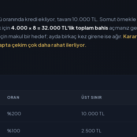
'ü oranında kredi ekliyor, tavanı 10.000 TL. Somut örnekl
 için
4.000 × 8 = 32.000 TL'lik toplam bahis
açmanız ge
çin makul bir hedef; ayda birkaç kez girene ise ağır.
Karar
ta çekim çok daha rahat ilerliyor.
ORAN
ÜST SINIR
%200
10.000 TL
%100
2.500 TL