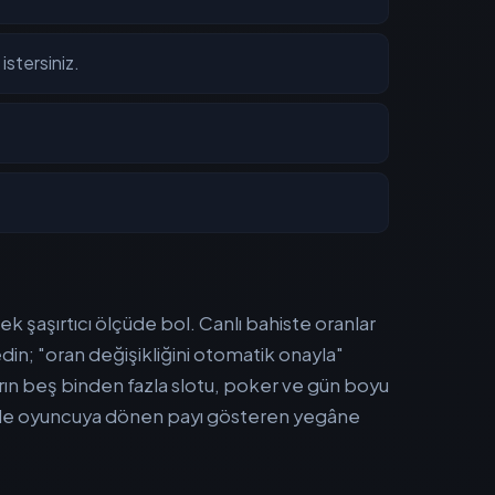
stersiniz.
k şaşırtıcı ölçüde bol. Canlı bahiste oranlar
in; "oran değişikliğini otomatik onayla"
ın beş binden fazla slotu, poker ve gün boyu
dede oyuncuya dönen payı gösteren yegâne