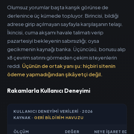
Olumsuz yorumlar başta karışık görünse de
derlenince üç kümede topluyor. Birincisi, bildiği
adrese girip açılmayan sayfayla karşılaşanın telaşı.
İkincisi, cuma akşamı havale talimatı verip
pazartesiyi bekleyenin sabırsızlığı; oysa
gecikmenin kaynağı banka. Üçüncüsü, bonusu alıp
x8 çevrim satırını görmeden çekim isteyenlerin
reddi.
Üçünün de ortak yanı şu: hiçbiri sitenin
ödeme yapmadığından şikâyetçi değil.
Rakamlarla Kullanıcı Deneyimi
KULLANICI DENEYIMI VERILERI · 2026
KAYNAK ·
GERI BILDIRIM HAVUZU
ÖLÇÜM
DEĞER
NEYE IŞARET EDIY