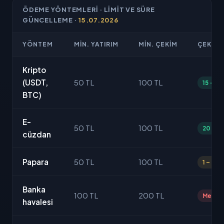
ÖDEME YÖNTEMLERI · LIMIT VE SÜRE
GÜNCELLEME ·
15.07.2026
YÖNTEM
MIN. YATIRIM
MIN. ÇEKIM
ÇEKIM 
Kripto
(USDT,
50 TL
100 TL
15 – 4
BTC)
E-
50 TL
100 TL
20 – 6
cüzdan
Papara
50 TL
100 TL
1 – 4 s
Banka
100 TL
200 TL
Mesai 
havalesi