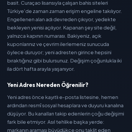
basit. Curaçao lisansıyla çalışan bahis siteleri
Türkiye'de zaman zaman erişim engeline takılıyor.
Engellenen alan adı devreden çıkıyor, yedekte
bekleyen yenisi açılıyor. Kapanan şey site değil,
yalnızca kapının numarası. Bakiyeniz, açık
kuponlarınız ve çevrim ilerlemeniz sunucuda
öylece duruyor; yeni adresten girince hepsini
bıraktığınız gibi bulursunuz. Değişim çoğunlukla iki
ila dört hafta arayla yaşanıyor.
Yeni Adres Nereden Öğrenilir?
Yeni adres önce kayıtlı e-posta listesine, hemen
ardından resmî sosyal hesaplara ve duyuru kanalına
düşüyor. Bu kanalları takip edenlerin çoğu değişimi
fark bile etmiyor. Asıl tehlike başka yerde:
markanın araması büyüdükçe onu taklit eden