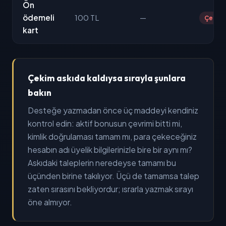
Ön
ödemeli
100 TL
—
Çekim
kart
Çekim askıda kaldıysa sırayla şunlara
bakın
Desteğe yazmadan önce üç maddeyi kendiniz
kontrol edin: aktif bonusun çevrimi bitti mi,
kimlik doğrulaması tamam mı, para çekeceğiniz
hesabın adı üyelik bilgilerinizle bire bir aynı mı?
Askıdaki taleplerin neredeyse tamamı bu
üçünden birine takılıyor. Üçü de tamamsa talep
zaten sırasını bekliyordur; ısrarla yazmak sırayı
öne almıyor.