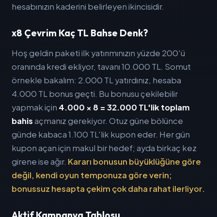
hesabınızın kaderini belirleyen ikincisidir.
x8 Çevrim Kaç TL Bahse Denk?
Hoş geldin paketi ilk yatırımınızın yüzde 200'ü
oranında kredi ekliyor, tavanı 10.000 TL. Somut
örnekle bakalım: 2.000 TL yatırdınız, hesaba
4.000 TL bonus geçti. Bu bonusu çekilebilir
yapmak için
4.000 × 8 = 32.000 TL'lik toplam
bahis
açmanız gerekiyor. Otuz güne bölünce
günde kabaca 1.100 TL'lik kupon eder. Her gün
kupon açan için makul bir hedef; ayda birkaç kez
girene ise ağır.
Kararı bonusun büyüklüğüne göre
değil, kendi oyun temponuza göre verin;
bonussuz hesapta çekim çok daha rahat ilerliyor.
Aktif Kampanya Tablosu