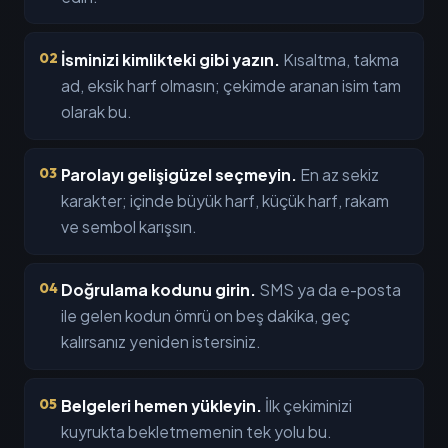
İsminizi kimlikteki gibi yazın.
Kısaltma, takma
ad, eksik harf olmasın; çekimde aranan isim tam
olarak bu.
Parolayı gelişigüzel seçmeyin.
En az sekiz
karakter; içinde büyük harf, küçük harf, rakam
ve sembol karışsın.
Doğrulama kodunu girin.
SMS ya da e-posta
ile gelen kodun ömrü on beş dakika, geç
kalırsanız yeniden istersiniz.
Belgeleri hemen yükleyin.
İlk çekiminizi
kuyrukta bekletmemenin tek yolu bu.