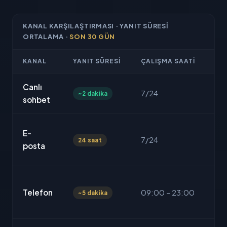
KANAL KARŞILAŞTIRMASI · YANIT SÜRESI
ORTALAMA ·
SON 30 GÜN
KANAL
YANIT SÜRESI
ÇALIŞMA SAATI
NE
Canlı
Aci
7/24
~2 dakika
sohbet
adr
Be
E-
7/24
yü
24 saat
posta
re
He
Telefon
09:00 – 23:00
do
~5 dakika
kon