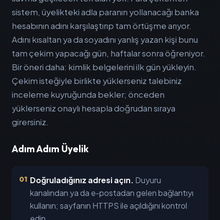
sistem, üyelikteki adla paranın yollanacağı banka
hesabının adını karşılaştırıp tam örtüşme arıyor.
Adını kısaltan ya da soyadını yanlış yazan kişi bunu
tam çekim yapacağı gün, haftalar sonra öğreniyor.
Bir öneri daha: kimlik belgelerini ilk gün yükleyin.
Çekim isteğiyle birlikte yüklerseniz talebiniz
inceleme kuyruğunda bekler; önceden
yüklerseniz onaylı hesapla doğrudan sıraya
girersiniz.
Adım Adım Üyelik
Doğruladığınız adresi açın.
Duyuru
kanalından ya da e-postadan gelen bağlantıyı
kullanın; sayfanın HTTPS ile açıldığını kontrol
edin.