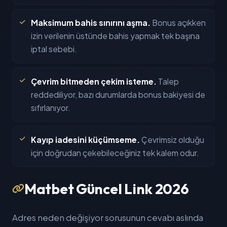
Maksimum bahis sınırını aşma.
Bonus açıkken
izin verilenin üstünde bahis yapmak tek başına
iptal sebebi.
Çevrim bitmeden çekim isteme.
Talep
reddediliyor, bazı durumlarda bonus bakiyesi de
sıfırlanıyor.
Kayıp iadesini küçümseme.
Çevrimsiz olduğu
için doğrudan çekebileceğiniz tek kalem odur.
Matbet Güncel Link 2026
Adres neden değişiyor sorusunun cevabı aslında