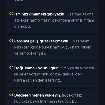
İsminizi kimlikteki gibi yazın.
Kısaltma, takma
ad, eksik harf olmasın; çekimde aranan isim tam
olarak bu.
Parolayı gelişigüzel seçmeyin.
En az sekiz
karakter; içinde büyük harf, küçük harf, rakam
ve sembol karışsın.
Doğrulama kodunu girin.
SMS ya da e-posta
ile gelen kodun ömrü on beş dakika, geç
kalırsanız yeniden istersiniz.
Belgeleri hemen yükleyin.
İlk çekiminizi
kuyrukta bekletmemenin tek yolu bu.