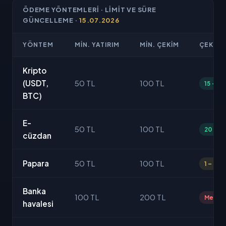
ÖDEME YÖNTEMLERI · LIMIT VE SÜRE
GÜNCELLEME ·
15.07.2026
YÖNTEM
MIN. YATIRIM
MIN. ÇEKIM
ÇEKIM 
Kripto
(USDT,
50 TL
100 TL
15 – 4
BTC)
E-
50 TL
100 TL
20 – 6
cüzdan
Papara
50 TL
100 TL
1 – 4 s
Banka
100 TL
200 TL
Mesai 
havalesi