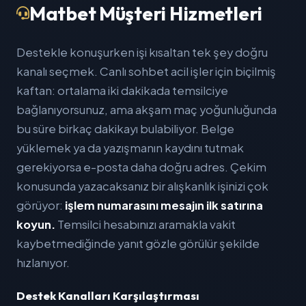
Matbet Müşteri Hizmetleri
Destekle konuşurken işi kısaltan tek şey doğru
kanalı seçmek. Canlı sohbet acil işler için biçilmiş
kaftan: ortalama iki dakikada temsilciye
bağlanıyorsunuz, ama akşam maç yoğunluğunda
bu süre birkaç dakikayı bulabiliyor. Belge
yüklemek ya da yazışmanın kaydını tutmak
gerekiyorsa e-posta daha doğru adres. Çekim
konusunda yazacaksanız bir alışkanlık işinizi çok
görüyor:
işlem numarasını mesajın ilk satırına
koyun.
Temsilci hesabınızı aramakla vakit
kaybetmediğinde yanıt gözle görülür şekilde
hızlanıyor.
Destek Kanalları Karşılaştırması