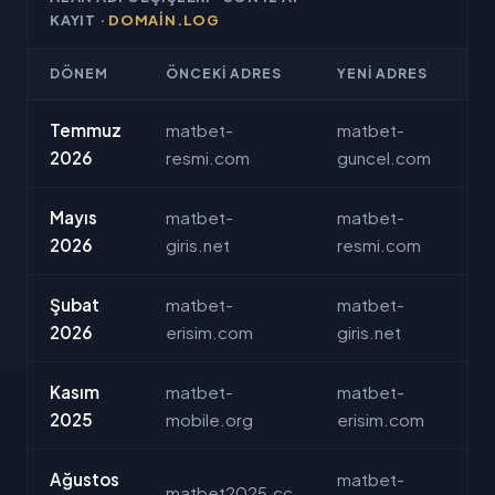
KAYIT ·
DOMAIN.LOG
DÖNEM
ÖNCEKI ADRES
YENI ADRES
S
Temmuz
matbet-
matbet-
E
2026
resmi.com
guncel.com
Mayıs
matbet-
matbet-
S
2026
giris.net
resmi.com
Şubat
matbet-
matbet-
E
2026
erisim.com
giris.net
Kasım
matbet-
matbet-
A
2025
mobile.org
erisim.com
Ağustos
matbet-
matbet2025.cc
D