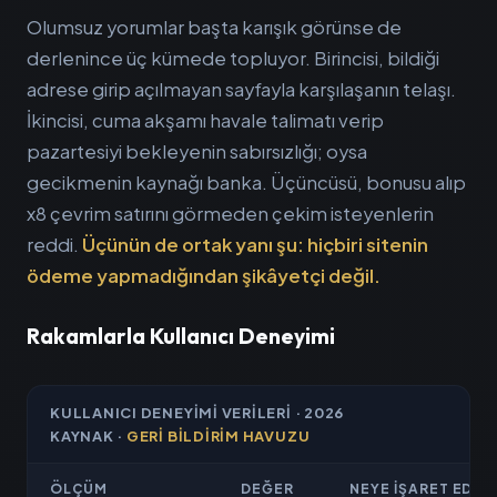
Olumsuz yorumlar başta karışık görünse de
derlenince üç kümede topluyor. Birincisi, bildiği
adrese girip açılmayan sayfayla karşılaşanın telaşı.
İkincisi, cuma akşamı havale talimatı verip
pazartesiyi bekleyenin sabırsızlığı; oysa
gecikmenin kaynağı banka. Üçüncüsü, bonusu alıp
x8 çevrim satırını görmeden çekim isteyenlerin
reddi.
Üçünün de ortak yanı şu: hiçbiri sitenin
ödeme yapmadığından şikâyetçi değil.
Rakamlarla Kullanıcı Deneyimi
KULLANICI DENEYIMI VERILERI · 2026
KAYNAK ·
GERI BILDIRIM HAVUZU
ÖLÇÜM
DEĞER
NEYE IŞARET EDIY