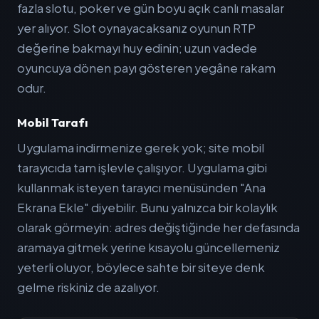
fazla slotu, poker ve gün boyu açık canlı masalar
yer alıyor. Slot oynayacaksanız oyunun RTP
değerine bakmayı huy edinin; uzun vadede
oyuncuya dönen payı gösteren yegâne rakam
odur.
Mobil Tarafı
Uygulama indirmenize gerek yok; site mobil
tarayıcıda tam işlevle çalışıyor. Uygulama gibi
kullanmak isteyen tarayıcı menüsünden "Ana
Ekrana Ekle" diyebilir. Bunu yalnızca bir kolaylık
olarak görmeyin: adres değiştiğinde her defasında
aramaya gitmek yerine kısayolu güncellemeniz
yeterli oluyor, böylece sahte bir siteye denk
gelme riskiniz de azalıyor.