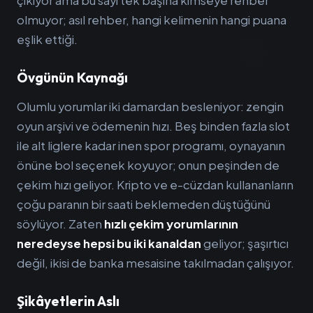
çıkıyor ama bu sayı tek başına kimseye rehber
olmuyor; asıl rehber, hangi kelimenin hangi puana
eşlik ettiği.
Övgünün Kaynağı
Olumlu yorumlar iki damardan besleniyor: zengin
oyun arşivi ve ödemenin hızı. Beş binden fazla slot
ile alt liglere kadar inen spor programı, oynayanın
önüne bol seçenek koyuyor; onun peşinden de
çekim hızı geliyor. Kripto ve e-cüzdan kullananların
çoğu paranın bir saati beklemeden düştüğünü
söylüyor. Zaten
hızlı çekim yorumlarının
neredeyse hepsi bu iki kanaldan
geliyor; şaşırtıcı
değil, ikisi de banka mesaisine takılmadan çalışıyor.
Şikâyetlerin Aslı