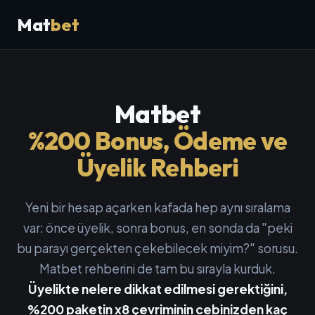
Mat
bet
Matbet
%200 Bonus, Ödeme ve
Üyelik Rehberi
Yeni bir hesap açarken kafada hep aynı sıralama
var: önce üyelik, sonra bonus, en sonda da "peki
bu parayı gerçekten çekebilecek miyim?" sorusu.
Matbet rehberini de tam bu sırayla kurduk.
Üyelikte nelere dikkat edilmesi gerektiğini,
%200 paketin x8 çevriminin cebinizden kaç