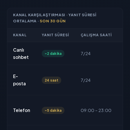
KANAL KARŞILAŞTIRMASI · YANIT SÜRESI
ORTALAMA ·
SON 30 GÜN
KANAL
YANIT SÜRESI
ÇALIŞMA SAATI
NE
Canlı
Aci
7/24
~2 dakika
sohbet
adr
Be
E-
7/24
yü
24 saat
posta
re
He
Telefon
09:00 – 23:00
do
~5 dakika
kon