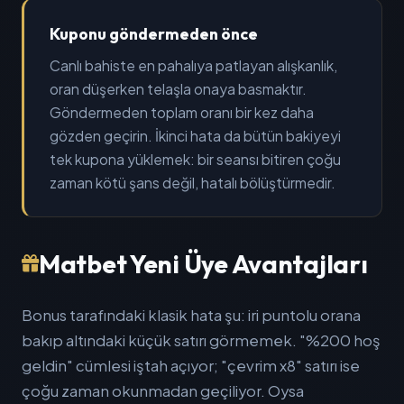
Kuponu göndermeden önce
Canlı bahiste en pahalıya patlayan alışkanlık,
oran düşerken telaşla onaya basmaktır.
Göndermeden toplam oranı bir kez daha
gözden geçirin. İkinci hata da bütün bakiyeyi
tek kupona yüklemek: bir seansı bitiren çoğu
zaman kötü şans değil, hatalı bölüştürmedir.
Matbet Yeni Üye Avantajları
Bonus tarafındaki klasik hata şu: iri puntolu orana
bakıp altındaki küçük satırı görmemek. "%200 hoş
geldin" cümlesi iştah açıyor; "çevrim x8" satırı ise
çoğu zaman okunmadan geçiliyor. Oysa