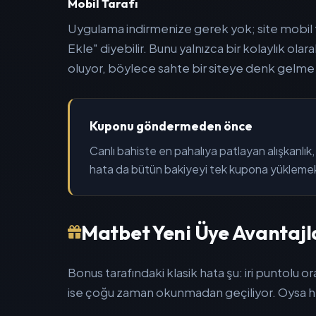
Mobil Tarafı
Uygulama indirmenize gerek yok; site mobil t
Ekle" diyebilir. Bunu yalnızca bir kolaylık o
oluyor, böylece sahte bir siteye denk gelme ri
Kuponu göndermeden önce
Canlı bahiste en pahalıya patlayan alışkanlı
hata da bütün bakiyeyi tek kupona yüklemek: 
Matbet Yeni Üye Avantajl
Bonus tarafındaki klasik hata şu: iri puntolu 
ise çoğu zaman okunmadan geçiliyor. Oysa hesa