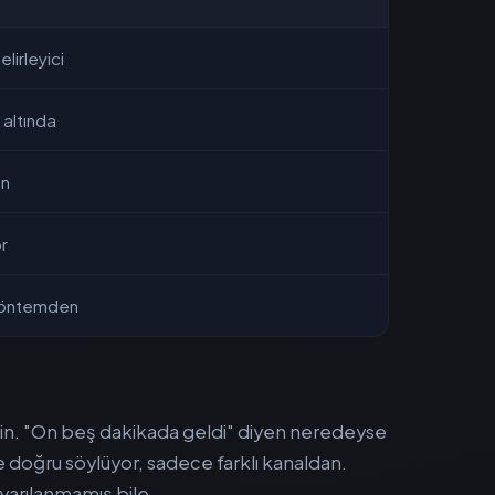
lirleyici
 altında
an
or
 yöntemden
in. "On beş dakikada geldi" diyen neredeyse
 doğru söylüyor, sadece farklı kanaldan.
yarılanmamış bile.