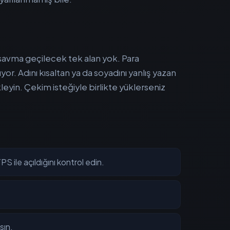
savma geçilecek tek alan yok. Para
or. Adını kısaltan ya da soyadını yanlış yazan
leyin. Çekim isteğiyle birlikte yüklerseniz
 ile açıldığını kontrol edin.
sın.