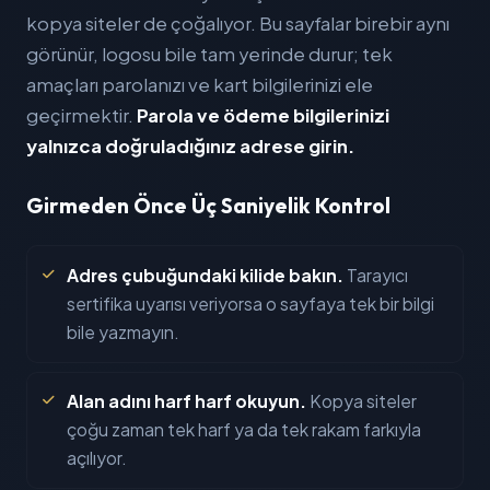
kopya siteler de çoğalıyor. Bu sayfalar birebir aynı
görünür, logosu bile tam yerinde durur; tek
amaçları parolanızı ve kart bilgilerinizi ele
geçirmektir.
Parola ve ödeme bilgilerinizi
yalnızca doğruladığınız adrese girin.
Girmeden Önce Üç Saniyelik Kontrol
Adres çubuğundaki kilide bakın.
Tarayıcı
sertifika uyarısı veriyorsa o sayfaya tek bir bilgi
bile yazmayın.
Alan adını harf harf okuyun.
Kopya siteler
çoğu zaman tek harf ya da tek rakam farkıyla
açılıyor.