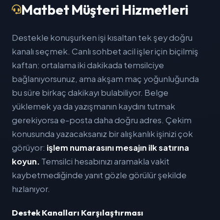
Matbet Müşteri Hizmetleri
Destekle konuşurken işi kısaltan tek şey doğru
kanalı seçmek. Canlı sohbet acil işler için biçilmiş
kaftan: ortalama iki dakikada temsilciye
bağlanıyorsunuz, ama akşam maç yoğunluğunda
bu süre birkaç dakikayı bulabiliyor. Belge
yüklemek ya da yazışmanın kaydını tutmak
gerekiyorsa e-posta daha doğru adres. Çekim
konusunda yazacaksanız bir alışkanlık işinizi çok
görüyor:
işlem numarasını mesajın ilk satırına
koyun.
Temsilci hesabınızı aramakla vakit
kaybetmediğinde yanıt gözle görülür şekilde
hızlanıyor.
Destek Kanalları Karşılaştırması