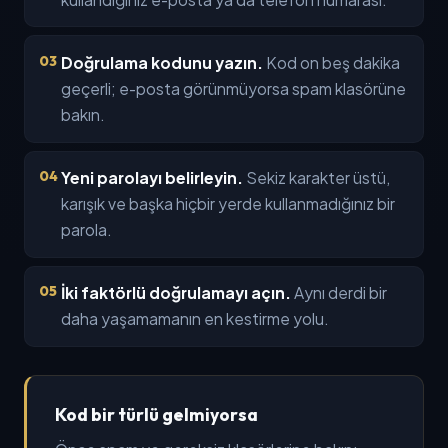
Doğrulama kodunu yazın.
Kod on beş dakika
geçerli; e-posta görünmüyorsa spam klasörüne
bakın.
Yeni parolayı belirleyin.
Sekiz karakter üstü,
karışık ve başka hiçbir yerde kullanmadığınız bir
parola.
İki faktörlü doğrulamayı açın.
Aynı derdi bir
daha yaşamamanın en kestirme yolu.
Kod bir türlü gelmiyorsa