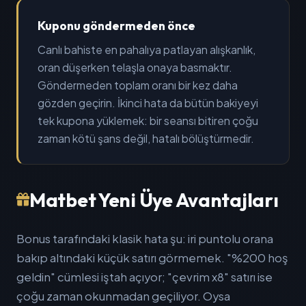
Kuponu göndermeden önce
Canlı bahiste en pahalıya patlayan alışkanlık,
oran düşerken telaşla onaya basmaktır.
Göndermeden toplam oranı bir kez daha
gözden geçirin. İkinci hata da bütün bakiyeyi
tek kupona yüklemek: bir seansı bitiren çoğu
zaman kötü şans değil, hatalı bölüştürmedir.
Matbet Yeni Üye Avantajları
Bonus tarafındaki klasik hata şu: iri puntolu orana
bakıp altındaki küçük satırı görmemek. "%200 hoş
geldin" cümlesi iştah açıyor; "çevrim x8" satırı ise
çoğu zaman okunmadan geçiliyor. Oysa