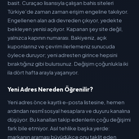
basit. Curaçao lisansıyla çalışan bahis siteleri
Türkiye'de zaman zaman erişim engeline takılıyor.
Engellenen alan adı devreden çıkıyor, yedekte
bekleyen yenisi açılıyor. Kapanan şey site değil,
yalnızca kapının numarası. Bakiyeniz, açık
kuponlarınız ve çevrim ilerlemeniz sunucuda
öylece duruyor; yeni adresten girince hepsini
bıraktığınız gibi bulursunuz. Değişim çoğunlukla iki
ila dört hafta arayla yaşanıyor.
Yeni Adres Nereden Öğrenilir?
Yeni adres önce kayıtlı e-posta listesine, hemen
ardından resmî sosyal hesaplara ve duyuru kanalına
düşüyor. Bu kanalları takip edenlerin çoğu değişimi
fark bile etmiyor. Asıl tehlike başka yerde:
markanın araması büyüdükçe onu taklit eden