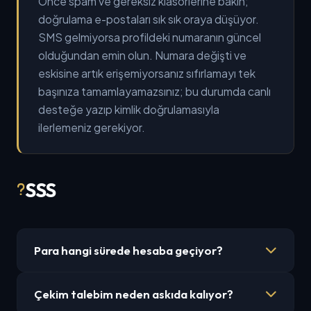
Önce spam ve gereksiz klasörlerine bakın;
doğrulama e-postaları sık sık oraya düşüyor.
SMS gelmiyorsa profildeki numaranın güncel
olduğundan emin olun. Numara değişti ve
eskisine artık erişemiyorsanız sıfırlamayı tek
başınıza tamamlayamazsınız; bu durumda canlı
desteğe yazıp kimlik doğrulamasıyla
ilerlemeniz gerekiyor.
SSS
Para hangi sürede hesaba geçiyor?
Kimlik doğrulaması tamamlanmış hesaplarda
Çekim talebim neden askıda kalıyor?
kripto çekimleri 15-40 dakikada, e-cüzdan