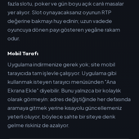
fazla slotu, poker ve gün boyu açık canlı masalar
yer alıyor. Slot oynayacaksanız oyunun RTP
değerine bakmayı huy edinin; uzun vadede
oyuncuya dönen payı gösteren yegâne rakam
odur.
Mobil Tarafı
Uygulama indirmenize gerek yok; site mobil
tarayıcıda tam işlevle çalışıyor. Uygulama gibi
kullanmak isteyen tarayıcı menüsünden "Ana
Ekrana Ekle" diyebilir. Bunu yalnızca bir kolaylık
olarak görmeyin: adres değiştiğinde her defasında
aramaya gitmek yerine kısayolu güncellemeniz
yeterli oluyor, böylece sahte bir siteye denk
gelme riskiniz de azalıyor.