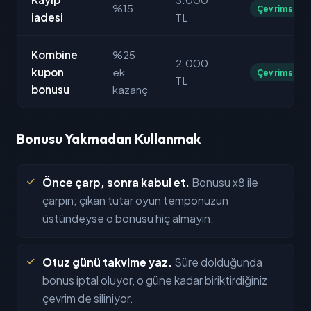
%15
Çevrimsiz
iadesi
TL
Kombine
%25
2.000
kupon
ek
Çevrimsiz
TL
bonusu
kazanç
Bonusu Yakmadan Kullanmak
Önce çarp, sonra kabul et.
Bonusu x8 ile
çarpın; çıkan tutar oyun temponuzun
üstündeyse o bonusu hiç almayın.
Otuz günü takvime yaz.
Süre dolduğunda
bonus iptal oluyor, o güne kadar biriktirdiğiniz
çevrim de siliniyor.