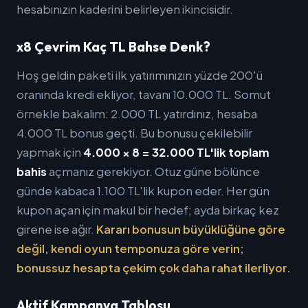
hesabınızın kaderini belirleyen ikincisidir.
x8 Çevrim Kaç TL Bahse Denk?
Hoş geldin paketi ilk yatırımınızın yüzde 200'ü
oranında kredi ekliyor, tavanı 10.000 TL. Somut
örnekle bakalım: 2.000 TL yatırdınız, hesaba
4.000 TL bonus geçti. Bu bonusu çekilebilir
yapmak için
4.000 × 8 = 32.000 TL'lik toplam
bahis
açmanız gerekiyor. Otuz güne bölünce
günde kabaca 1.100 TL'lik kupon eder. Her gün
kupon açan için makul bir hedef; ayda birkaç kez
girene ise ağır.
Kararı bonusun büyüklüğüne göre
değil, kendi oyun temponuza göre verin;
bonussuz hesapta çekim çok daha rahat ilerliyor.
Aktif Kampanya Tablosu