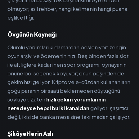
çıkıyor ama bu sayı tek başına kimseye rehber
olmuyor; asıl rehber, hangi kelimenin hangi puana
eşlik ettiği.
Övgünün Kaynağı
Olumlu yorumlar iki damardan besleniyor: zengin
oyun arşivi ve ödemenin hızı. Beş binden fazla slot
ile alt liglere kadar inen spor programı, oynayanın
önüne bol seçenek koyuyor; onun peşinden de
çekim hızı geliyor. Kripto ve e-cüzdan kullananların
çoğu paranın bir saati beklemeden düştüğünü
söylüyor. Zaten
hızlı çekim yorumlarının
neredeyse hepsi bu iki kanaldan
geliyor; şaşırtıcı
değil, ikisi de banka mesaisine takılmadan çalışıyor.
Şikâyetlerin Aslı