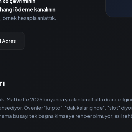
 x8 çevriminin
e hangi ödeme kanalının
, örnek hesapla anlattık.
l Adres
rı
. Matbet'e 2026 boyunca yazılanları alt alta dizince ilginç
 bahsediyor. Övenler "kripto", "dakikalar içinde", "slot" diy
 ama bu sayı tek başına kimseye rehber olmuyor; asıl rehbe