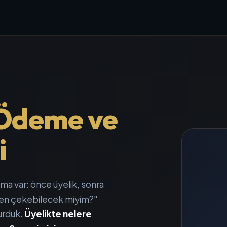
Ödeme ve
i
ama var: önce üyelik, sonra
ten çekebilecek miyim?"
urduk.
Üyelikte nelere