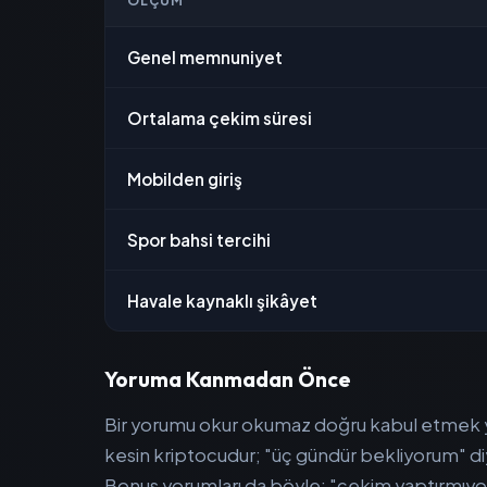
ÖLÇÜM
Genel memnuniyet
Ortalama çekim süresi
Mobilden giriş
Spor bahsi tercihi
Havale kaynaklı şikâyet
Yoruma Kanmadan Önce
Bir yorumu okur okumaz doğru kabul etmek ye
kesin kriptocudur; "üç gündür bekliyorum" di
Bonus yorumları da böyle: "çekim yaptırmıyo