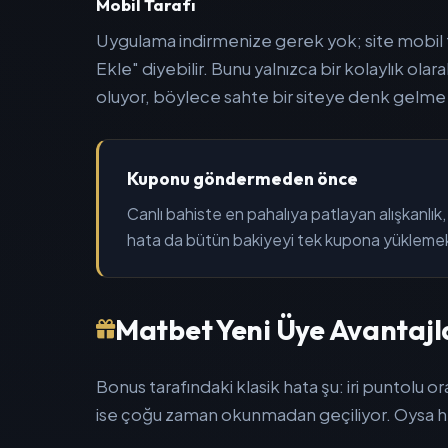
Mobil Tarafı
Uygulama indirmenize gerek yok; site mobil t
Ekle" diyebilir. Bunu yalnızca bir kolaylık o
oluyor, böylece sahte bir siteye denk gelme ri
Kuponu göndermeden önce
Canlı bahiste en pahalıya patlayan alışkanlı
hata da bütün bakiyeyi tek kupona yüklemek: 
Matbet Yeni Üye Avantajl
Bonus tarafındaki klasik hata şu: iri puntolu 
ise çoğu zaman okunmadan geçiliyor. Oysa hesa