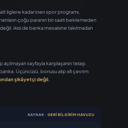
alt liglere kadar inen spor programı,
nanların çoğu paranın bir saati beklemeden
ı değil, ikisi de banka mesaisine takılmadan
 açılmayan sayfayla karşılaşanın telaşı.
ı banka. Üçüncüsü, bonusu alıp x8 çevrim
ından şikâyetçi değil.
KAYNAK ·
GERI BILDIRIM HAVUZU