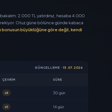
e bakalım: 2.000 TL yatırdınız, hesaba 4.000
rekiyor. Otuz güne bölünce günde kabaca
ı bonusun büyüklüğüne göre değil, kendi
GÜNCELLEME ·
15.07.2026
ÇEVRIM
SÜRE
30 gün
x8
14 gün
x5