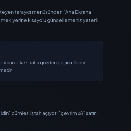
 isteyen tarayıcı menüsünden "Ana Ekrana
gitmek yerine kısayolu güncellemeniz yeterli
ranı bir kez daha gözden geçirin. İkinci
rmedir.
in" cümlesi iştah açıyor; "çevrim x8" satırı