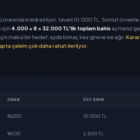
'ü oranında kredi ekliyor, tavanı 10.000 TL. Somut örnekl
 için
4.000 × 8 = 32.000 TL'lik toplam bahis
açmanız ge
çin makul bir hedef; ayda birkaç kez girene ise ağır.
Karar
ta çekim çok daha rahat ilerliyor.
ORAN
ÜST SINIR
%200
10.000 TL
%100
2.500 TL