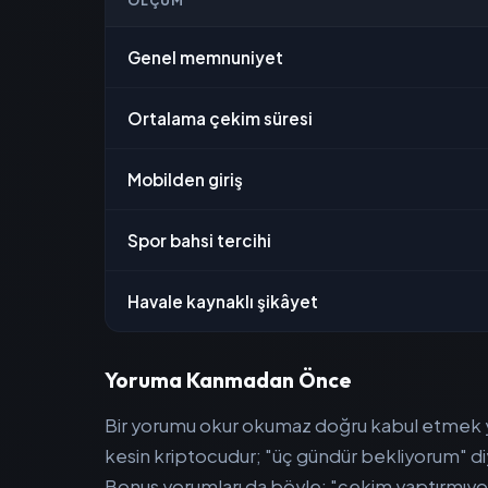
ÖLÇÜM
Genel memnuniyet
Ortalama çekim süresi
Mobilden giriş
Spor bahsi tercihi
Havale kaynaklı şikâyet
Yoruma Kanmadan Önce
Bir yorumu okur okumaz doğru kabul etmek ye
kesin kriptocudur; "üç gündür bekliyorum" di
Bonus yorumları da böyle: "çekim yaptırmıyo