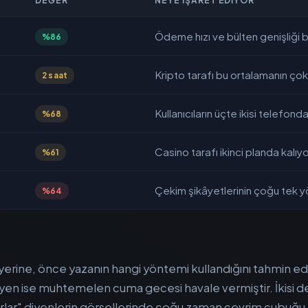
DEĞER
NEYE IŞARET EDIYOR
Ödeme hızı ve bülten genişliği be
%86
Kripto tarafı bu ortalamanın çok
2 saat
Kullanıcıların üçte ikisi telefond
%68
Casino tarafı ikinci planda kalıy
%61
Çekim şikâyetlerinin çoğu tek
%64
rine, önce yazanın hangi yöntemi kullandığını tahmin ed
yen ise muhtemelen cuma gecesi havale vermiştir. İkisi de
rlar" diyenlerin görsellerinde çoğu zaman çevrim çubuğu 