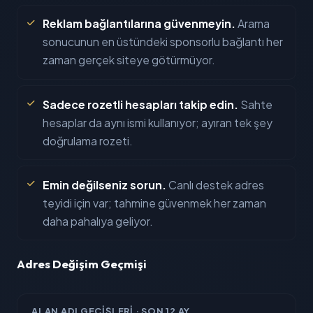
Reklam bağlantılarına güvenmeyin.
Arama
sonucunun en üstündeki sponsorlu bağlantı her
zaman gerçek siteye götürmüyor.
Sadece rozetli hesapları takip edin.
Sahte
hesaplar da aynı ismi kullanıyor; ayıran tek şey
doğrulama rozeti.
Emin değilseniz sorun.
Canlı destek adres
teyidi için var; tahmine güvenmek her zaman
daha pahalıya geliyor.
Adres Değişim Geçmişi
ALAN ADI GEÇIŞLERI · SON 12 AY