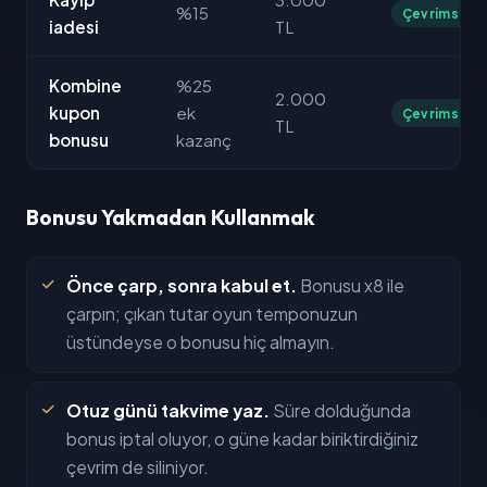
%15
Çevrimsiz
iadesi
TL
Kombine
%25
2.000
kupon
ek
Çevrimsiz
TL
bonusu
kazanç
Bonusu Yakmadan Kullanmak
Önce çarp, sonra kabul et.
Bonusu x8 ile
çarpın; çıkan tutar oyun temponuzun
üstündeyse o bonusu hiç almayın.
Otuz günü takvime yaz.
Süre dolduğunda
bonus iptal oluyor, o güne kadar biriktirdiğiniz
çevrim de siliniyor.