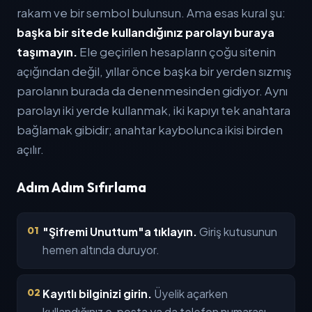
rakam ve bir sembol bulunsun. Ama esas kural şu:
başka bir sitede kullandığınız parolayı buraya
taşımayın.
Ele geçirilen hesapların çoğu sitenin
açığından değil, yıllar önce başka bir yerden sızmış
parolanın burada da denenmesinden gidiyor. Aynı
parolayı iki yerde kullanmak, iki kapıyı tek anahtara
bağlamak gibidir; anahtar kaybolunca ikisi birden
açılır.
Adım Adım Sıfırlama
"Şifremi Unuttum"a tıklayın.
Giriş kutusunun
hemen altında duruyor.
Kayıtlı bilginizi girin.
Üyelik açarken
kullandığınız e-posta ya da telefon numarası.