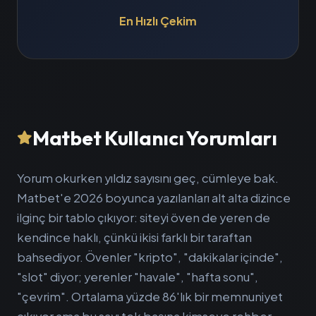
En Hızlı Çekim
Matbet Kullanıcı Yorumları
Yorum okurken yıldız sayısını geç, cümleye bak.
Matbet'e 2026 boyunca yazılanları alt alta dizince
ilginç bir tablo çıkıyor: siteyi öven de yeren de
kendince haklı, çünkü ikisi farklı bir taraftan
bahsediyor. Övenler "kripto", "dakikalar içinde",
"slot" diyor; yerenler "havale", "hafta sonu",
"çevrim". Ortalama yüzde 86'lık bir memnuniyet