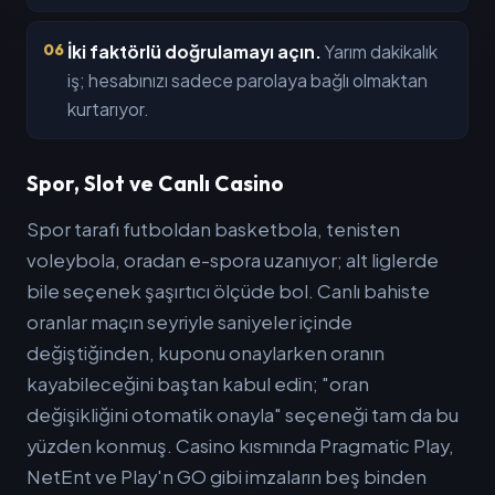
İki faktörlü doğrulamayı açın.
Yarım dakikalık
iş; hesabınızı sadece parolaya bağlı olmaktan
kurtarıyor.
Spor, Slot ve Canlı Casino
Spor tarafı futboldan basketbola, tenisten
voleybola, oradan e-spora uzanıyor; alt liglerde
bile seçenek şaşırtıcı ölçüde bol. Canlı bahiste
oranlar maçın seyriyle saniyeler içinde
değiştiğinden, kuponu onaylarken oranın
kayabileceğini baştan kabul edin; "oran
değişikliğini otomatik onayla" seçeneği tam da bu
yüzden konmuş. Casino kısmında Pragmatic Play,
NetEnt ve Play'n GO gibi imzaların beş binden