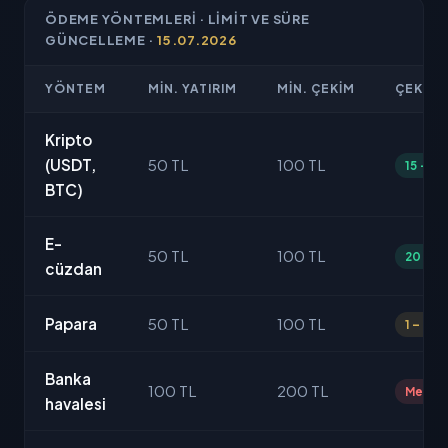
ÖDEME YÖNTEMLERI · LIMIT VE SÜRE
GÜNCELLEME ·
15.07.2026
YÖNTEM
MIN. YATIRIM
MIN. ÇEKIM
ÇEKIM 
Kripto
(USDT,
50 TL
100 TL
15 – 4
BTC)
E-
50 TL
100 TL
20 – 6
cüzdan
Papara
50 TL
100 TL
1 – 4 s
Banka
100 TL
200 TL
Mesai 
havalesi