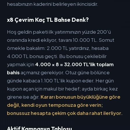
hesabınızın kaderini belirleyen ikincisidir.
x8 Çevrim Kaç TL Bahse Denk?
Hoş geldin paketi ilk yatırımınızın yüzde 200'ü
oranında kredi ekliyor, tavanı 10.000 TL. Somut
örnekle bakalım: 2.000 TL yatırdınız, hesaba
4.000 TL bonus geçti. Bu bonusu çekilebilir
yapmak için
4.000 × 8 = 32.000 TL'lik toplam
bahis
açmanız gerekiyor. Otuz güne bölünce
günde kabaca 1.100 TL'lik kupon eder. Her gün
kupon açan için makul bir hedef; ayda birkaç kez
girene ise ağır.
Kararı bonusun büyüklüğüne göre
değil, kendi oyun temponuza göre verin;
bonussuz hesapta çekim çok daha rahat ilerliyor.
Aktif Kampanya Tablosu