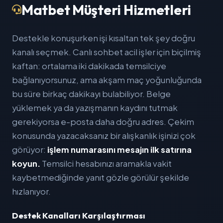
Matbet Müşteri Hizmetleri
Destekle konuşurken işi kısaltan tek şey doğru
kanalı seçmek. Canlı sohbet acil işler için biçilmiş
kaftan: ortalama iki dakikada temsilciye
bağlanıyorsunuz, ama akşam maç yoğunluğunda
bu süre birkaç dakikayı bulabiliyor. Belge
yüklemek ya da yazışmanın kaydını tutmak
gerekiyorsa e-posta daha doğru adres. Çekim
konusunda yazacaksanız bir alışkanlık işinizi çok
görüyor:
işlem numarasını mesajın ilk satırına
koyun.
Temsilci hesabınızı aramakla vakit
kaybetmediğinde yanıt gözle görülür şekilde
hızlanıyor.
Destek Kanalları Karşılaştırması