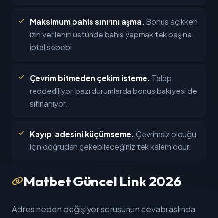
Maksimum bahis sınırını aşma.
Bonus açıkken
izin verilenin üstünde bahis yapmak tek başına
iptal sebebi.
Çevrim bitmeden çekim isteme.
Talep
reddediliyor, bazı durumlarda bonus bakiyesi de
sıfırlanıyor.
Kayıp iadesini küçümseme.
Çevrimsiz olduğu
için doğrudan çekebileceğiniz tek kalem odur.
Matbet Güncel Link 2026
Adres neden değişiyor sorusunun cevabı aslında