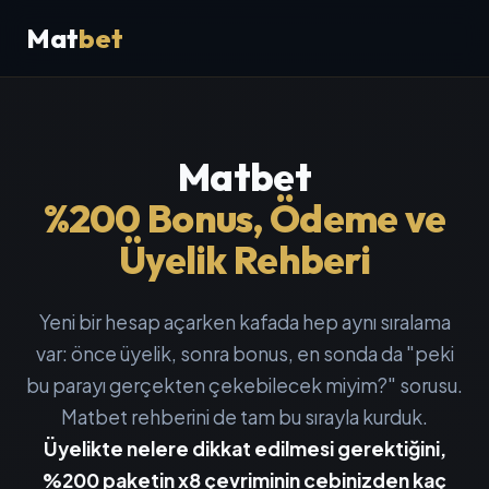
Mat
bet
Matbet
%200 Bonus, Ödeme ve
Üyelik Rehberi
Yeni bir hesap açarken kafada hep aynı sıralama
var: önce üyelik, sonra bonus, en sonda da "peki
bu parayı gerçekten çekebilecek miyim?" sorusu.
Matbet rehberini de tam bu sırayla kurduk.
Üyelikte nelere dikkat edilmesi gerektiğini,
%200 paketin x8 çevriminin cebinizden kaç