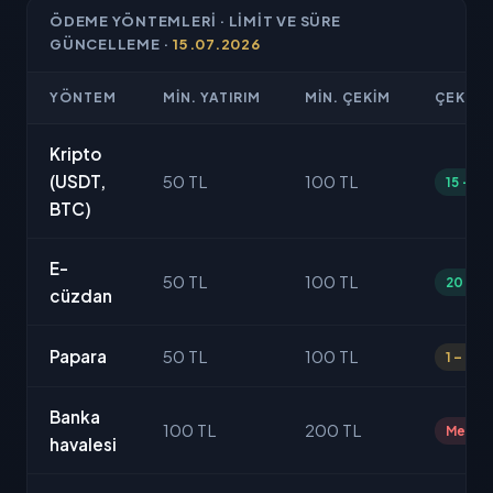
ÖDEME YÖNTEMLERI · LIMIT VE SÜRE
GÜNCELLEME ·
15.07.2026
YÖNTEM
MIN. YATIRIM
MIN. ÇEKIM
ÇEKIM 
Kripto
(USDT,
50 TL
100 TL
15 – 4
BTC)
E-
50 TL
100 TL
20 – 6
cüzdan
Papara
50 TL
100 TL
1 – 4 s
Banka
100 TL
200 TL
Mesai 
havalesi