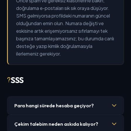
Önce spam ve gereksiz klasörlerine bakın;
doğrulama e-postaları sık sık oraya düşüyor.
SMS gelmiyorsa profildeki numaranın güncel
olduğundan emin olun. Numara değişti ve
eskisine artık erişemiyorsanız sıfırlamayı tek
başınıza tamamlayamazsınız; bu durumda canlı
desteğe yazıp kimlik doğrulamasıyla
ilerlemeniz gerekiyor.
SSS
Para hangi sürede hesaba geçiyor?
Kimlik doğrulaması tamamlanmış hesaplarda
Çekim talebim neden askıda kalıyor?
kripto çekimleri 15-40 dakikada, e-cüzdan