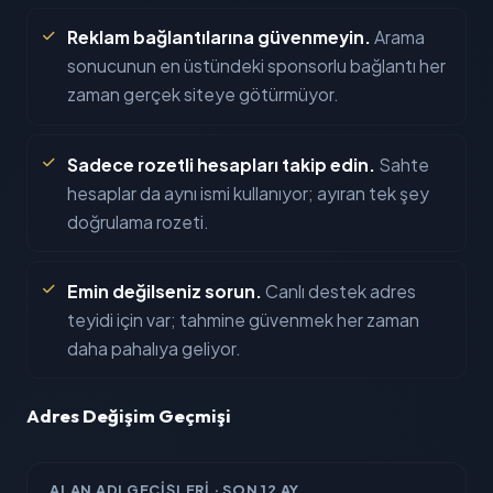
Reklam bağlantılarına güvenmeyin.
Arama
sonucunun en üstündeki sponsorlu bağlantı her
zaman gerçek siteye götürmüyor.
Sadece rozetli hesapları takip edin.
Sahte
hesaplar da aynı ismi kullanıyor; ayıran tek şey
doğrulama rozeti.
Emin değilseniz sorun.
Canlı destek adres
teyidi için var; tahmine güvenmek her zaman
daha pahalıya geliyor.
Adres Değişim Geçmişi
ALAN ADI GEÇIŞLERI · SON 12 AY