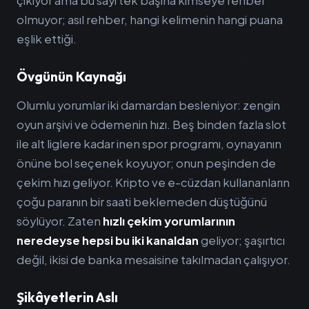
çıkıyor ama bu sayı tek başına kimseye rehber
olmuyor; asıl rehber, hangi kelimenin hangi puana
eşlik ettiği.
Övgünün Kaynağı
Olumlu yorumlar iki damardan besleniyor: zengin
oyun arşivi ve ödemenin hızı. Beş binden fazla slot
ile alt liglere kadar inen spor programı, oynayanın
önüne bol seçenek koyuyor; onun peşinden de
çekim hızı geliyor. Kripto ve e-cüzdan kullananların
çoğu paranın bir saati beklemeden düştüğünü
söylüyor. Zaten
hızlı çekim yorumlarının
neredeyse hepsi bu iki kanaldan
geliyor; şaşırtıcı
değil, ikisi de banka mesaisine takılmadan çalışıyor.
Şikâyetlerin Aslı