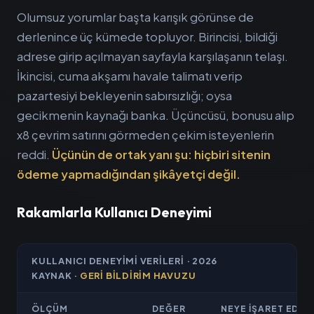
Olumsuz yorumlar başta karışık görünse de
derlenince üç kümede topluyor. Birincisi, bildiği
adrese girip açılmayan sayfayla karşılaşanın telaşı.
İkincisi, cuma akşamı havale talimatı verip
pazartesiyi bekleyenin sabırsızlığı; oysa
gecikmenin kaynağı banka. Üçüncüsü, bonusu alıp
x8 çevrim satırını görmeden çekim isteyenlerin
reddi.
Üçünün de ortak yanı şu: hiçbiri sitenin
ödeme yapmadığından şikâyetçi değil.
Rakamlarla Kullanıcı Deneyimi
KULLANICI DENEYIMI VERILERI · 2026
KAYNAK ·
GERI BILDIRIM HAVUZU
ÖLÇÜM
DEĞER
NEYE IŞARET EDIY