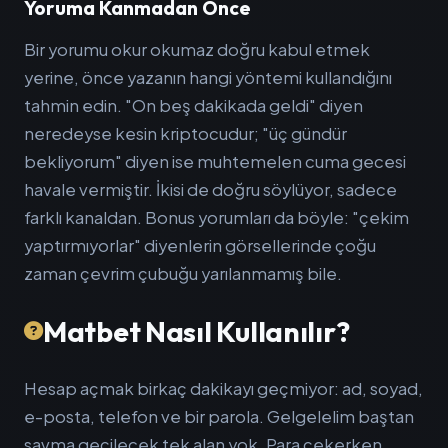
Yoruma Kanmadan Önce
Bir yorumu okur okumaz doğru kabul etmek
yerine, önce yazanın hangi yöntemi kullandığını
tahmin edin. "On beş dakikada geldi" diyen
neredeyse kesin kriptocudur; "üç gündür
bekliyorum" diyen ise muhtemelen cuma gecesi
havale vermiştir. İkisi de doğru söylüyor, sadece
farklı kanaldan. Bonus yorumları da böyle: "çekim
yaptırmıyorlar" diyenlerin görsellerinde çoğu
zaman çevrim çubuğu yarılanmamış bile.
Matbet Nasıl Kullanılır?
Hesap açmak birkaç dakikayı geçmiyor: ad, soyad,
e-posta, telefon ve bir parola. Gelgelelim baştan
savma geçilecek tek alan yok. Para çekerken