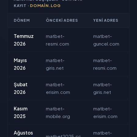
KAYIT ·
DOMAIN.LOG
DÖNEM
ÖNCEKI ADRES
YENI ADRES
S
Temmuz
matbet-
matbet-
E
2026
resmi.com
guncel.com
Mayıs
matbet-
matbet-
S
2026
giris.net
resmi.com
Şubat
matbet-
matbet-
E
2026
erisim.com
giris.net
Kasım
matbet-
matbet-
A
2025
mobile.org
erisim.com
Ağustos
matbet-
matbet2025.cc
D