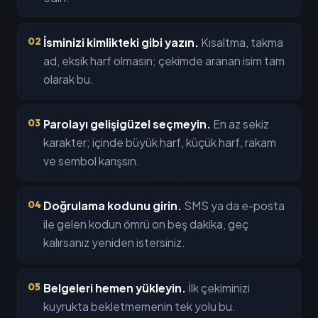
İsminizi kimlikteki gibi yazın.
Kısaltma, takma
ad, eksik harf olmasın; çekimde aranan isim tam
olarak bu.
Parolayı gelişigüzel seçmeyin.
En az sekiz
karakter; içinde büyük harf, küçük harf, rakam
ve sembol karışsın.
Doğrulama kodunu girin.
SMS ya da e-posta
ile gelen kodun ömrü on beş dakika, geç
kalırsanız yeniden istersiniz.
Belgeleri hemen yükleyin.
İlk çekiminizi
kuyrukta bekletmemenin tek yolu bu.