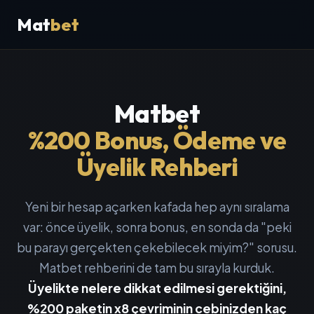
Mat
bet
Matbet
%200 Bonus, Ödeme ve
Üyelik Rehberi
Yeni bir hesap açarken kafada hep aynı sıralama
var: önce üyelik, sonra bonus, en sonda da "peki
bu parayı gerçekten çekebilecek miyim?" sorusu.
Matbet rehberini de tam bu sırayla kurduk.
Üyelikte nelere dikkat edilmesi gerektiğini,
%200 paketin x8 çevriminin cebinizden kaç