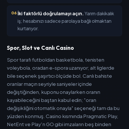
İki faktörlü doğrulamayı açın.
Yarım dakikalık
iş; hesabınızı sadece parolaya bağlı olmaktan
kurtarıyor.
Spor, Slot ve Canlı Casino
Spor tarafı futboldan basketbola, tenisten
voleybola, oradan e-spora uzanıyor; alt liglerde
bile seçenek şaşırtıcı ölçüde bol. Canlı bahiste
oranlar maçın seyriyle saniyeler içinde
değiştiğinden, kuponu onaylarken oranın
kayabileceğini baştan kabul edin; "oran
değişikliğini otomatik onayla" seçeneği tam da bu
yüzden konmuş. Casino kısmında Pragmatic Play,
NetEnt ve Play'n GO gibi imzaların beş binden