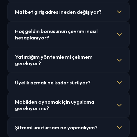
çekimleri 20-60 dakikada, Papara çekimleri 1-4
Askıda kalan taleplerin neredeyse tamamı üç
saatte sonuçlanıyor. Banka havalesi bankanın
Matbet giriş adresi neden değişiyor?
sebepten birine dayanıyor: aktif bonusun
mesai saatine bağlı olduğu için bir iş gününü
çevrimi tamamlanmamıştır, kimlik doğrulaması
Curaçao lisansıyla çalışan bahis siteleri
bulabiliyor. İlk çekimde belge incelemesi sıraya
bitmemiştir ya da para çekilecek hesabın adı
Hoş geldin bonusunun çevrimi nasıl
Türkiye'de dönemsel erişim engelleriyle
girdiğinden süre biraz uzayabilir.
hesaplanıyor?
üyelik adıyla birebir aynı değildir. Üçü de
karşılaşıyor. Engellenen alan adının yerine yedek
tamamsa talep kendiliğinden ilerliyor, ısrarla
bir adres devreye giriyor. Bakiyeniz, açık
Hoş geldin paketi ilk yatırımın yüzde 200'ü kadar
mesaj atmak sırayı öne almıyor.
Yatırdığım yöntemle mi çekmem
kuponlarınız ve bonus çevrim ilerlemeniz
bonus veriyor, üst sınır 10.000 TL. Çevrim
gerekiyor?
sunucuda durduğu için bu değişimden
katsayısı x8. Yani 2.000 TL yatırıp 4.000 TL
etkilenmiyor; yeni adresten giriş yapmanız
bonus aldıysanız 4.000 × 8 = 32.000 TL'lik
Zorunlu değil ama en hızlısı bu. Yatırım yaptığınız
yeterli.
Üyelik açmak ne kadar sürüyor?
toplam bahis hacmi açmanız gerekiyor. Bu hacim
kanaldan çekim istediğinizde kaynak
dolmadan bonus bakiyesi çekilemiyor.
doğrulaması ek adım gerektirmiyor ve talep
Kayıt formu ad, soyad, e-posta, telefon ve
daha çabuk onaylanıyor. Yöntem
Mobilden oynamak için uygulama
parola istiyor; ortalama üç dakikada bitiyor. SMS
gerekiyor mu?
değiştirdiğinizde ek belge istenmesi ihtimali
veya e-posta ile gelen doğrulama kodunu
artıyor, dolayısıyla süre de uzuyor.
girerek hesabı aktif ediyorsunuz. Bilgilerin
Gerekmiyor. Site mobil tarayıcıda tam işlevle
Şifremi unutursam ne yapmalıyım?
gerçek olması şart, çünkü çekim aşamasında
çalışıyor, arayüz ekran boyutuna kendisi uyum
üyelik adı ile banka hesabı adının birebir aynı