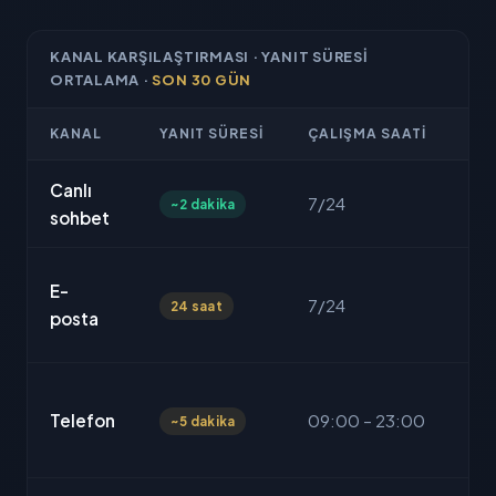
KANAL KARŞILAŞTIRMASI · YANIT SÜRESI
ORTALAMA ·
SON 30 GÜN
KANAL
YANIT SÜRESI
ÇALIŞMA SAATI
NE
Canlı
Aci
7/24
~2 dakika
sohbet
adr
Be
E-
7/24
yü
24 saat
posta
re
He
Telefon
09:00 – 23:00
do
~5 dakika
kon