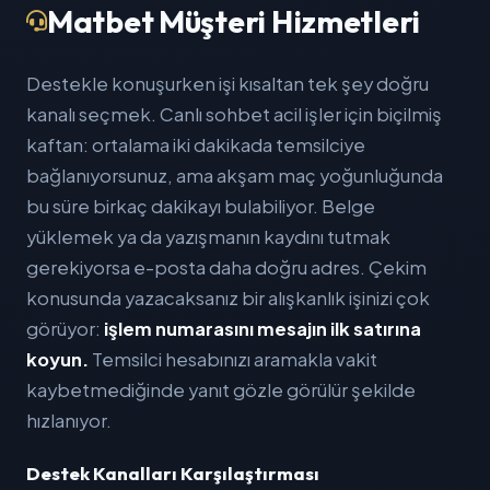
Matbet Müşteri Hizmetleri
Destekle konuşurken işi kısaltan tek şey doğru
kanalı seçmek. Canlı sohbet acil işler için biçilmiş
kaftan: ortalama iki dakikada temsilciye
bağlanıyorsunuz, ama akşam maç yoğunluğunda
bu süre birkaç dakikayı bulabiliyor. Belge
yüklemek ya da yazışmanın kaydını tutmak
gerekiyorsa e-posta daha doğru adres. Çekim
konusunda yazacaksanız bir alışkanlık işinizi çok
görüyor:
işlem numarasını mesajın ilk satırına
koyun.
Temsilci hesabınızı aramakla vakit
kaybetmediğinde yanıt gözle görülür şekilde
hızlanıyor.
Destek Kanalları Karşılaştırması