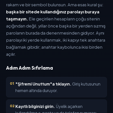
rakam ve bir sembol bulunsun. Ama esas kural şu:
başka bir sitede kullandığınız parolayı buraya
taşımayın.
Ele geçirilen hesapların çoğu sitenin
açığından değil, yıllar önce başka bir yerden sızmış
parolanın burada da denenmesinden gidiyor. Aynı
parolayı iki yerde kullanmak, iki kapıyı tek anahtara
bağlamak gibidir; anahtar kaybolunca ikisi birden
açılır.
Adım Adım Sıfırlama
"Şifremi Unuttum"a tıklayın.
Giriş kutusunun
hemen altında duruyor.
Kayıtlı bilginizi girin.
Üyelik açarken
kullandığınız e-posta ya da telefon numarası.