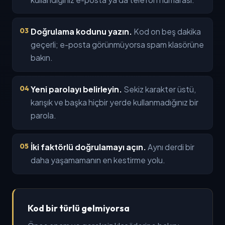
Doğrulama kodunu yazın.
Kod on beş dakika
geçerli; e-posta görünmüyorsa spam klasörüne
bakın.
Yeni parolayı belirleyin.
Sekiz karakter üstü,
karışık ve başka hiçbir yerde kullanmadığınız bir
parola.
İki faktörlü doğrulamayı açın.
Aynı derdi bir
daha yaşamamanın en kestirme yolu.
Kod bir türlü gelmiyorsa