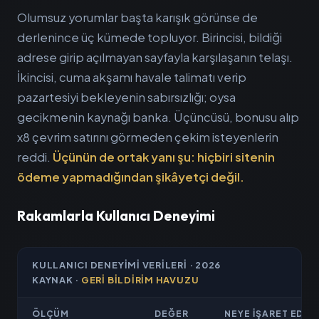
Olumsuz yorumlar başta karışık görünse de
derlenince üç kümede topluyor. Birincisi, bildiği
adrese girip açılmayan sayfayla karşılaşanın telaşı.
İkincisi, cuma akşamı havale talimatı verip
pazartesiyi bekleyenin sabırsızlığı; oysa
gecikmenin kaynağı banka. Üçüncüsü, bonusu alıp
x8 çevrim satırını görmeden çekim isteyenlerin
reddi.
Üçünün de ortak yanı şu: hiçbiri sitenin
ödeme yapmadığından şikâyetçi değil.
Rakamlarla Kullanıcı Deneyimi
KULLANICI DENEYIMI VERILERI · 2026
KAYNAK ·
GERI BILDIRIM HAVUZU
ÖLÇÜM
DEĞER
NEYE IŞARET EDIY