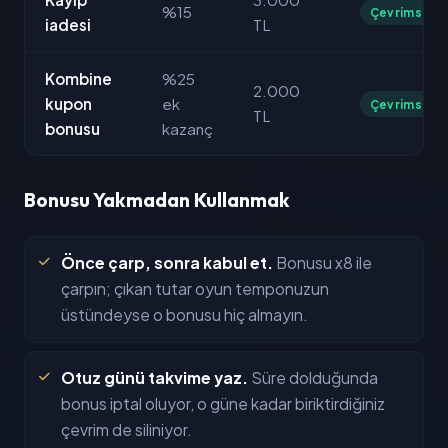
%15
Çevrimsiz
iadesi
TL
Kombine
%25
2.000
kupon
ek
Çevrimsiz
TL
bonusu
kazanç
Bonusu Yakmadan Kullanmak
Önce çarp, sonra kabul et.
Bonusu x8 ile
çarpın; çıkan tutar oyun temponuzun
üstündeyse o bonusu hiç almayın.
Otuz günü takvime yaz.
Süre dolduğunda
bonus iptal oluyor, o güne kadar biriktirdiğiniz
çevrim de siliniyor.