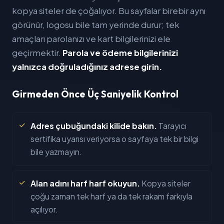
kopya siteler de çoğalıyor. Bu sayfalar birebir aynı
görünür, logosu bile tam yerinde durur; tek
amaçları parolanızı ve kart bilgilerinizi ele
geçirmektir.
Parola ve ödeme bilgilerinizi
yalnızca doğruladığınız adrese girin.
Girmeden Önce Üç Saniyelik Kontrol
Adres çubuğundaki kilide bakın.
Tarayıcı
sertifika uyarısı veriyorsa o sayfaya tek bir bilgi
bile yazmayın.
Alan adını harf harf okuyun.
Kopya siteler
çoğu zaman tek harf ya da tek rakam farkıyla
açılıyor.