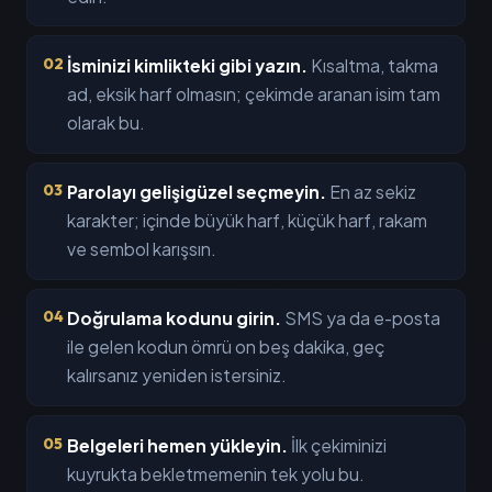
İsminizi kimlikteki gibi yazın.
Kısaltma, takma
ad, eksik harf olmasın; çekimde aranan isim tam
olarak bu.
Parolayı gelişigüzel seçmeyin.
En az sekiz
karakter; içinde büyük harf, küçük harf, rakam
ve sembol karışsın.
Doğrulama kodunu girin.
SMS ya da e-posta
ile gelen kodun ömrü on beş dakika, geç
kalırsanız yeniden istersiniz.
Belgeleri hemen yükleyin.
İlk çekiminizi
kuyrukta bekletmemenin tek yolu bu.