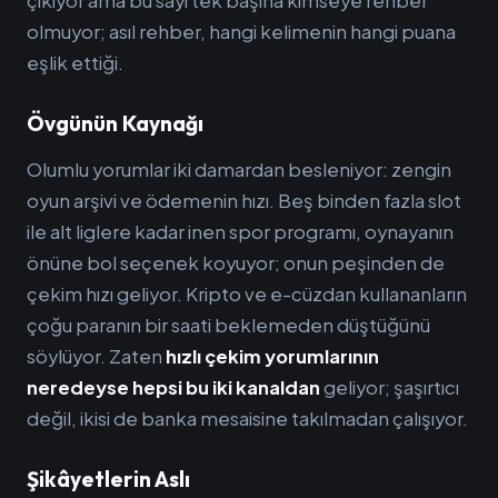
çıkıyor ama bu sayı tek başına kimseye rehber
olmuyor; asıl rehber, hangi kelimenin hangi puana
eşlik ettiği.
Övgünün Kaynağı
Olumlu yorumlar iki damardan besleniyor: zengin
oyun arşivi ve ödemenin hızı. Beş binden fazla slot
ile alt liglere kadar inen spor programı, oynayanın
önüne bol seçenek koyuyor; onun peşinden de
çekim hızı geliyor. Kripto ve e-cüzdan kullananların
çoğu paranın bir saati beklemeden düştüğünü
söylüyor. Zaten
hızlı çekim yorumlarının
neredeyse hepsi bu iki kanaldan
geliyor; şaşırtıcı
değil, ikisi de banka mesaisine takılmadan çalışıyor.
Şikâyetlerin Aslı