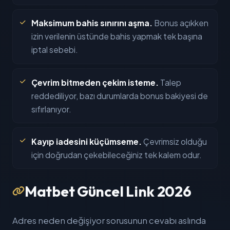
Maksimum bahis sınırını aşma.
Bonus açıkken
izin verilenin üstünde bahis yapmak tek başına
iptal sebebi.
Çevrim bitmeden çekim isteme.
Talep
reddediliyor, bazı durumlarda bonus bakiyesi de
sıfırlanıyor.
Kayıp iadesini küçümseme.
Çevrimsiz olduğu
için doğrudan çekebileceğiniz tek kalem odur.
Matbet Güncel Link 2026
Adres neden değişiyor sorusunun cevabı aslında