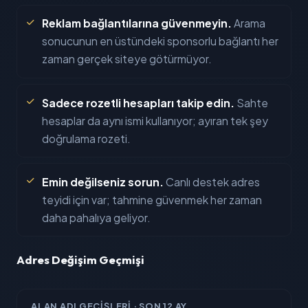
Reklam bağlantılarına güvenmeyin.
Arama
sonucunun en üstündeki sponsorlu bağlantı her
zaman gerçek siteye götürmüyor.
Sadece rozetli hesapları takip edin.
Sahte
hesaplar da aynı ismi kullanıyor; ayıran tek şey
doğrulama rozeti.
Emin değilseniz sorun.
Canlı destek adres
teyidi için var; tahmine güvenmek her zaman
daha pahalıya geliyor.
Adres Değişim Geçmişi
ALAN ADI GEÇIŞLERI · SON 12 AY