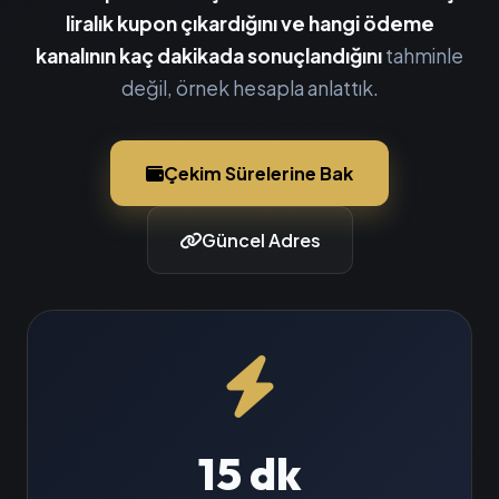
liralık kupon çıkardığını ve hangi ödeme
kanalının kaç dakikada sonuçlandığını
tahminle
değil, örnek hesapla anlattık.
Çekim Sürelerine Bak
Güncel Adres
15 dk