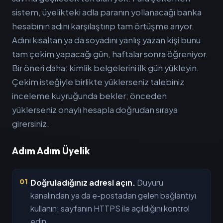
sistem, üyelikteki adla paranın yollanacağı banka
hesabının adını karşılaştırıp tam örtüşme arıyor.
Adını kısaltan ya da soyadını yanlış yazan kişi bunu
tam çekim yapacağı gün, haftalar sonra öğreniyor.
Bir öneri daha: kimlik belgelerini ilk gün yükleyin.
Çekim isteğiyle birlikte yüklerseniz talebiniz
inceleme kuyruğunda bekler; önceden
yüklerseniz onaylı hesapla doğrudan sıraya
girersiniz.
Adım Adım Üyelik
Doğruladığınız adresi açın.
Duyuru
kanalından ya da e-postadan gelen bağlantıyı
kullanın; sayfanın HTTPS ile açıldığını kontrol
edin.