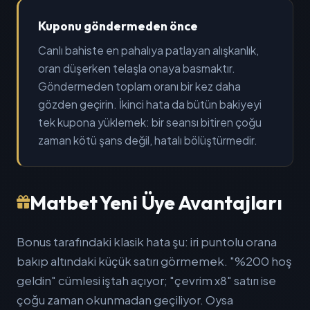
Kuponu göndermeden önce
Canlı bahiste en pahalıya patlayan alışkanlık,
oran düşerken telaşla onaya basmaktır.
Göndermeden toplam oranı bir kez daha
gözden geçirin. İkinci hata da bütün bakiyeyi
tek kupona yüklemek: bir seansı bitiren çoğu
zaman kötü şans değil, hatalı bölüştürmedir.
Matbet Yeni Üye Avantajları
Bonus tarafındaki klasik hata şu: iri puntolu orana
bakıp altındaki küçük satırı görmemek. "%200 hoş
geldin" cümlesi iştah açıyor; "çevrim x8" satırı ise
çoğu zaman okunmadan geçiliyor. Oysa