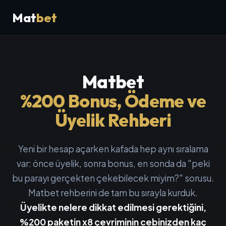
Mat
bet
Matbet
%200 Bonus, Ödeme ve
Üyelik Rehberi
Yeni bir hesap açarken kafada hep aynı sıralama
var: önce üyelik, sonra bonus, en sonda da "peki
bu parayı gerçekten çekebilecek miyim?" sorusu.
Matbet rehberini de tam bu sırayla kurduk.
Üyelikte nelere dikkat edilmesi gerektiğini,
%200 paketin x8 çevriminin cebinizden kaç