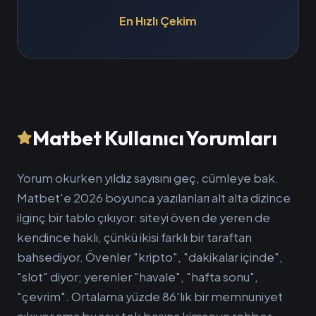
En Hızlı Çekim
Matbet Kullanıcı Yorumları
Yorum okurken yıldız sayısını geç, cümleye bak.
Matbet'e 2026 boyunca yazılanları alt alta dizince
ilginç bir tablo çıkıyor: siteyi öven de yeren de
kendince haklı, çünkü ikisi farklı bir taraftan
bahsediyor. Övenler "kripto", "dakikalar içinde",
"slot" diyor; yerenler "havale", "hafta sonu",
"çevrim". Ortalama yüzde 86'lık bir memnuniyet