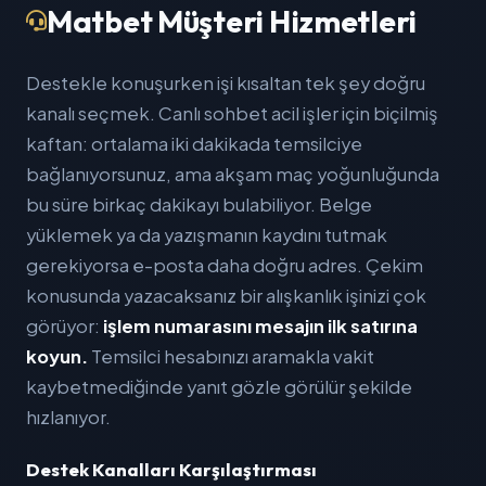
Matbet Müşteri Hizmetleri
Destekle konuşurken işi kısaltan tek şey doğru
kanalı seçmek. Canlı sohbet acil işler için biçilmiş
kaftan: ortalama iki dakikada temsilciye
bağlanıyorsunuz, ama akşam maç yoğunluğunda
bu süre birkaç dakikayı bulabiliyor. Belge
yüklemek ya da yazışmanın kaydını tutmak
gerekiyorsa e-posta daha doğru adres. Çekim
konusunda yazacaksanız bir alışkanlık işinizi çok
görüyor:
işlem numarasını mesajın ilk satırına
koyun.
Temsilci hesabınızı aramakla vakit
kaybetmediğinde yanıt gözle görülür şekilde
hızlanıyor.
Destek Kanalları Karşılaştırması