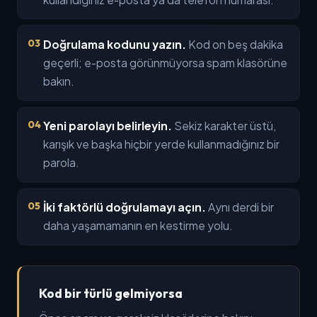
Doğrulama kodunu yazın.
Kod on beş dakika
geçerli; e-posta görünmüyorsa spam klasörüne
bakın.
Yeni parolayı belirleyin.
Sekiz karakter üstü,
karışık ve başka hiçbir yerde kullanmadığınız bir
parola.
İki faktörlü doğrulamayı açın.
Aynı derdi bir
daha yaşamamanın en kestirme yolu.
Kod bir türlü gelmiyorsa