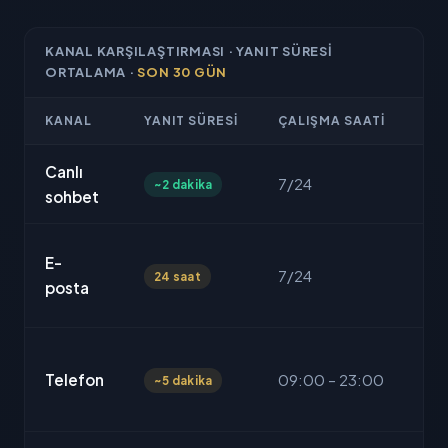
KANAL KARŞILAŞTIRMASI · YANIT SÜRESI
ORTALAMA ·
SON 30 GÜN
KANAL
YANIT SÜRESI
ÇALIŞMA SAATI
NE
Canlı
Aci
7/24
~2 dakika
sohbet
adr
Be
E-
7/24
yü
24 saat
posta
re
He
Telefon
09:00 – 23:00
do
~5 dakika
kon