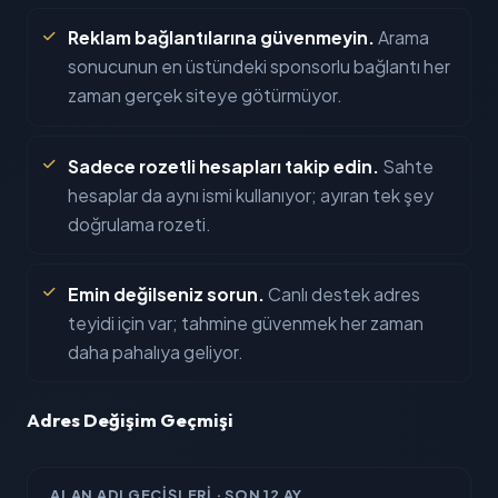
Reklam bağlantılarına güvenmeyin.
Arama
sonucunun en üstündeki sponsorlu bağlantı her
zaman gerçek siteye götürmüyor.
Sadece rozetli hesapları takip edin.
Sahte
hesaplar da aynı ismi kullanıyor; ayıran tek şey
doğrulama rozeti.
Emin değilseniz sorun.
Canlı destek adres
teyidi için var; tahmine güvenmek her zaman
daha pahalıya geliyor.
Adres Değişim Geçmişi
ALAN ADI GEÇIŞLERI · SON 12 AY