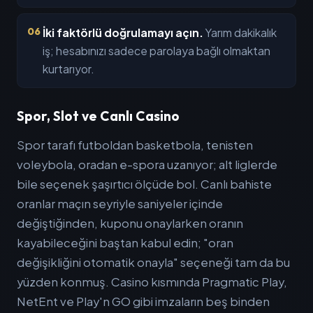
İki faktörlü doğrulamayı açın.
Yarım dakikalık
iş; hesabınızı sadece parolaya bağlı olmaktan
kurtarıyor.
Spor, Slot ve Canlı Casino
Spor tarafı futboldan basketbola, tenisten
voleybola, oradan e-spora uzanıyor; alt liglerde
bile seçenek şaşırtıcı ölçüde bol. Canlı bahiste
oranlar maçın seyriyle saniyeler içinde
değiştiğinden, kuponu onaylarken oranın
kayabileceğini baştan kabul edin; "oran
değişikliğini otomatik onayla" seçeneği tam da bu
yüzden konmuş. Casino kısmında Pragmatic Play,
NetEnt ve Play'n GO gibi imzaların beş binden