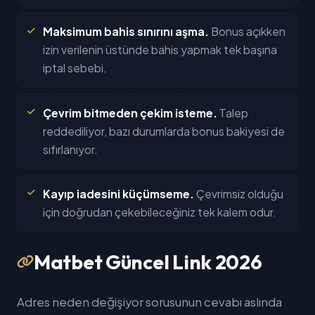
Maksimum bahis sınırını aşma.
Bonus açıkken
izin verilenin üstünde bahis yapmak tek başına
iptal sebebi.
Çevrim bitmeden çekim isteme.
Talep
reddediliyor, bazı durumlarda bonus bakiyesi de
sıfırlanıyor.
Kayıp iadesini küçümseme.
Çevrimsiz olduğu
için doğrudan çekebileceğiniz tek kalem odur.
Matbet Güncel Link 2026
Adres neden değişiyor sorusunun cevabı aslında