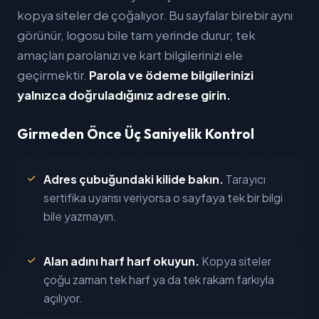
kopya siteler de çoğalıyor. Bu sayfalar birebir aynı
görünür, logosu bile tam yerinde durur; tek
amaçları parolanızı ve kart bilgilerinizi ele
geçirmektir.
Parola ve ödeme bilgilerinizi
yalnızca doğruladığınız adrese girin.
Girmeden Önce Üç Saniyelik Kontrol
Adres çubuğundaki kilide bakın.
Tarayıcı
sertifika uyarısı veriyorsa o sayfaya tek bir bilgi
bile yazmayın.
Alan adını harf harf okuyun.
Kopya siteler
çoğu zaman tek harf ya da tek rakam farkıyla
açılıyor.