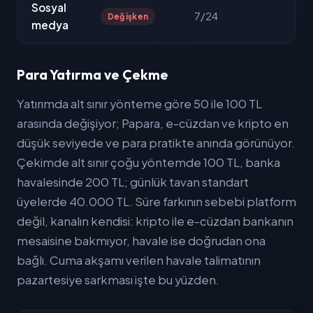
Sosyal
Gü
7/24
Değişken
medya
duy
Para Yatırma ve Çekme
Yatırımda alt sınır yönteme göre 50 ile 100 TL
arasında değişiyor; Papara, e-cüzdan ve kripto en
düşük seviyede ve para pratikte anında görünüyor.
Çekimde alt sınır çoğu yöntemde 100 TL, banka
havalesinde 200 TL; günlük tavan standart
üyelerde 40.000 TL. Süre farkının sebebi platform
değil, kanalın kendisi: kripto ile e-cüzdan bankanın
mesaisine bakmıyor, havale ise doğrudan ona
bağlı. Cuma akşamı verilen havale talimatının
pazartesiye sarkması işte bu yüzden.