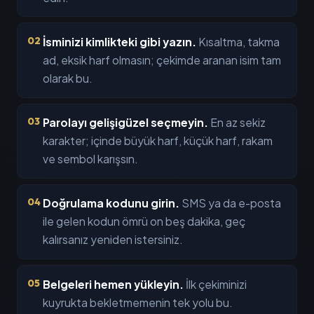
İsminizi kimlikteki gibi yazın.
Kısaltma, takma
ad, eksik harf olmasın; çekimde aranan isim tam
olarak bu.
Parolayı gelişigüzel seçmeyin.
En az sekiz
karakter; içinde büyük harf, küçük harf, rakam
ve sembol karışsın.
Doğrulama kodunu girin.
SMS ya da e-posta
ile gelen kodun ömrü on beş dakika, geç
kalırsanız yeniden istersiniz.
Belgeleri hemen yükleyin.
İlk çekiminizi
kuyrukta bekletmemenin tek yolu bu.