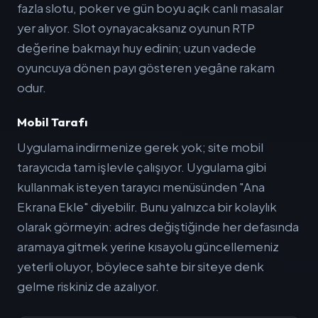
fazla slotu, poker ve gün boyu açık canlı masalar
yer alıyor. Slot oynayacaksanız oyunun RTP
değerine bakmayı huy edinin; uzun vadede
oyuncuya dönen payı gösteren yegâne rakam
odur.
Mobil Tarafı
Uygulama indirmenize gerek yok; site mobil
tarayıcıda tam işlevle çalışıyor. Uygulama gibi
kullanmak isteyen tarayıcı menüsünden "Ana
Ekrana Ekle" diyebilir. Bunu yalnızca bir kolaylık
olarak görmeyin: adres değiştiğinde her defasında
aramaya gitmek yerine kısayolu güncellemeniz
yeterli oluyor, böylece sahte bir siteye denk
gelme riskiniz de azalıyor.