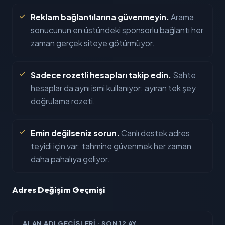
Reklam bağlantılarına güvenmeyin.
Arama
sonucunun en üstündeki sponsorlu bağlantı her
zaman gerçek siteye götürmüyor.
Sadece rozetli hesapları takip edin.
Sahte
hesaplar da aynı ismi kullanıyor; ayıran tek şey
doğrulama rozeti.
Emin değilseniz sorun.
Canlı destek adres
teyidi için var; tahmine güvenmek her zaman
daha pahalıya geliyor.
Adres Değişim Geçmişi
ALAN ADI GEÇIŞLERI · SON 12 AY