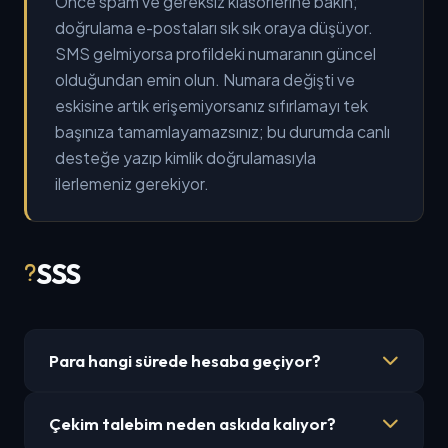
Önce spam ve gereksiz klasörlerine bakın;
doğrulama e-postaları sık sık oraya düşüyor.
SMS gelmiyorsa profildeki numaranın güncel
olduğundan emin olun. Numara değişti ve
eskisine artık erişemiyorsanız sıfırlamayı tek
başınıza tamamlayamazsınız; bu durumda canlı
desteğe yazıp kimlik doğrulamasıyla
ilerlemeniz gerekiyor.
SSS
Para hangi sürede hesaba geçiyor?
Kimlik doğrulaması tamamlanmış hesaplarda
Çekim talebim neden askıda kalıyor?
kripto çekimleri 15-40 dakikada, e-cüzdan