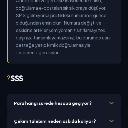
Önce spam ve gereksiz klasörlerine bakın;
doğrulama e-postaları sık sık oraya düşüyor.
SMS gelmiyorsa profildeki numaranın güncel
olduğundan emin olun. Numara değişti ve
eskisine artık erişemiyorsanız sıfırlamayı tek
başınıza tamamlayamazsınız; bu durumda canlı
desteğe yazıp kimlik doğrulamasıyla
ilerlemeniz gerekiyor.
SSS
Para hangi sürede hesaba geçiyor?
Kimlik doğrulaması tamamlanmış hesaplarda
Çekim talebim neden askıda kalıyor?
kripto çekimleri 15-40 dakikada, e-cüzdan