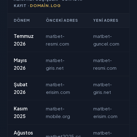
KAYIT ·
DOMAIN.LOG
DÖNEM
ÖNCEKI ADRES
YENI ADRES
S
Temmuz
matbet-
matbet-
E
2026
resmi.com
guncel.com
Mayıs
matbet-
matbet-
S
2026
giris.net
resmi.com
Şubat
matbet-
matbet-
E
2026
erisim.com
giris.net
Kasım
matbet-
matbet-
A
2025
mobile.org
erisim.com
Ağustos
matbet-
matbet2025.cc
D