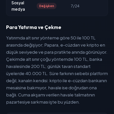
Sosyal
Gü
7/24
Değişken
medya
duy
Para Yatırma ve Çekme
Yatırımda alt sınır yönteme göre 50 ile 100 TL
arasında değişiyor; Papara, e-cüzdan ve kripto en
düşük seviyede ve para pratikte anında görünüyor.
Çekimde alt sınır çoğu yöntemde 100 TL, banka
havalesinde 200 TL; günlük tavan standart
üyelerde 40.000 TL. Süre farkının sebebi platform
değil, kanalın kendisi: kripto ile e-cüzdan bankanın
mesaisine bakmıyor, havale ise doğrudan ona
bağlı. Cuma akşamı verilen havale talimatının
pazartesiye sarkması işte bu yüzden.