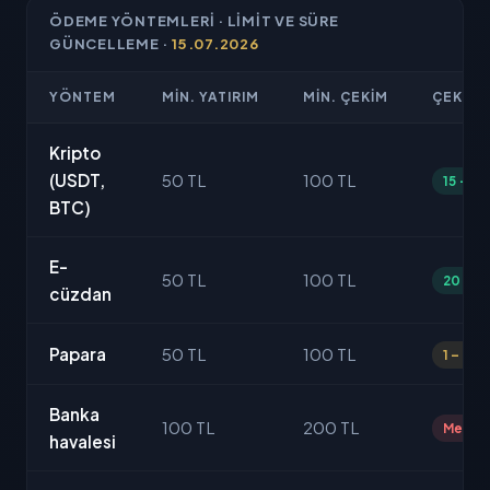
ÖDEME YÖNTEMLERI · LIMIT VE SÜRE
GÜNCELLEME ·
15.07.2026
YÖNTEM
MIN. YATIRIM
MIN. ÇEKIM
ÇEKIM 
Kripto
(USDT,
50 TL
100 TL
15 – 4
BTC)
E-
50 TL
100 TL
20 – 6
cüzdan
Papara
50 TL
100 TL
1 – 4 s
Banka
100 TL
200 TL
Mesai 
havalesi