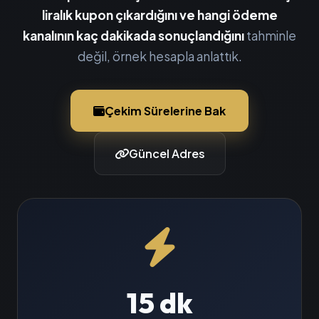
liralık kupon çıkardığını ve hangi ödeme
kanalının kaç dakikada sonuçlandığını
tahminle
değil, örnek hesapla anlattık.
Çekim Sürelerine Bak
Güncel Adres
15 dk