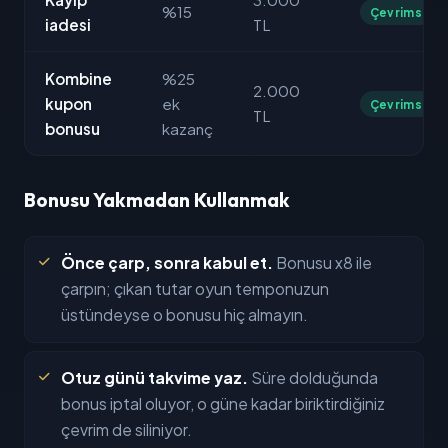
%15
Çevrimsiz
iadesi
TL
Kombine
%25
2.000
kupon
ek
Çevrimsiz
TL
bonusu
kazanç
Bonusu Yakmadan Kullanmak
Önce çarp, sonra kabul et.
Bonusu x8 ile
çarpın; çıkan tutar oyun temponuzun
üstündeyse o bonusu hiç almayın.
Otuz günü takvime yaz.
Süre dolduğunda
bonus iptal oluyor, o güne kadar biriktirdiğiniz
çevrim de siliniyor.