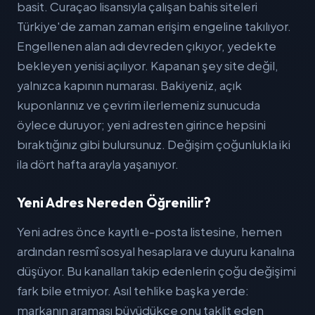
basit. Curaçao lisansıyla çalışan bahis siteleri
Türkiye'de zaman zaman erişim engeline takılıyor.
Engellenen alan adı devreden çıkıyor, yedekte
bekleyen yenisi açılıyor. Kapanan şey site değil,
yalnızca kapının numarası. Bakiyeniz, açık
kuponlarınız ve çevrim ilerlemeniz sunucuda
öylece duruyor; yeni adresten girince hepsini
bıraktığınız gibi bulursunuz. Değişim çoğunlukla iki
ila dört hafta arayla yaşanıyor.
Yeni Adres Nereden Öğrenilir?
Yeni adres önce kayıtlı e-posta listesine, hemen
ardından resmî sosyal hesaplara ve duyuru kanalına
düşüyor. Bu kanalları takip edenlerin çoğu değişimi
fark bile etmiyor. Asıl tehlike başka yerde:
markanın araması büyüdükçe onu taklit eden