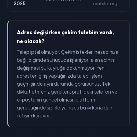
2025
mobile.org
Adres değişirken çekim talebim vardı,
ne olacak?
Talep iptal olmuyor. Çekim istekleri hesabınıza
bağlı biçimde sunucuda işleniyor; alan adının
değişmesi bu kuyruğa dokunmuyor. Yeni
adresten giriş yaptığınızda talebi işlem
geçmişinde aynı durumda görürsünüz. Tek
dikkat etmeniz gereken, profildeki telefon ve
e-postanın güncel olması; platform
gerektiğinde sizinle yalnızca bu iki kanaldan
iletişim kuruyor.