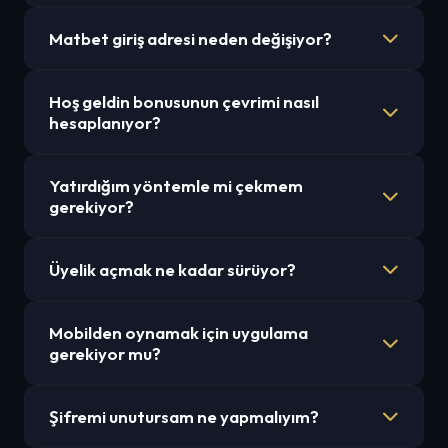
çekimleri 20-60 dakikada, Papara çekimleri 1-4
Askıda kalan taleplerin neredeyse tamamı üç
saatte sonuçlanıyor. Banka havalesi bankanın
Matbet giriş adresi neden değişiyor?
sebepten birine dayanıyor: aktif bonusun
mesai saatine bağlı olduğu için bir iş gününü
çevrimi tamamlanmamıştır, kimlik doğrulaması
Curaçao lisansıyla çalışan bahis siteleri
bulabiliyor. İlk çekimde belge incelemesi sıraya
bitmemiştir ya da para çekilecek hesabın adı
Hoş geldin bonusunun çevrimi nasıl
Türkiye'de dönemsel erişim engelleriyle
girdiğinden süre biraz uzayabilir.
hesaplanıyor?
üyelik adıyla birebir aynı değildir. Üçü de
karşılaşıyor. Engellenen alan adının yerine yedek
tamamsa talep kendiliğinden ilerliyor, ısrarla
bir adres devreye giriyor. Bakiyeniz, açık
Hoş geldin paketi ilk yatırımın yüzde 200'ü kadar
mesaj atmak sırayı öne almıyor.
Yatırdığım yöntemle mi çekmem
kuponlarınız ve bonus çevrim ilerlemeniz
bonus veriyor, üst sınır 10.000 TL. Çevrim
gerekiyor?
sunucuda durduğu için bu değişimden
katsayısı x8. Yani 2.000 TL yatırıp 4.000 TL
etkilenmiyor; yeni adresten giriş yapmanız
bonus aldıysanız 4.000 × 8 = 32.000 TL'lik
Zorunlu değil ama en hızlısı bu. Yatırım yaptığınız
yeterli.
Üyelik açmak ne kadar sürüyor?
toplam bahis hacmi açmanız gerekiyor. Bu hacim
kanaldan çekim istediğinizde kaynak
dolmadan bonus bakiyesi çekilemiyor.
doğrulaması ek adım gerektirmiyor ve talep
Kayıt formu ad, soyad, e-posta, telefon ve
daha çabuk onaylanıyor. Yöntem
Mobilden oynamak için uygulama
parola istiyor; ortalama üç dakikada bitiyor. SMS
gerekiyor mu?
değiştirdiğinizde ek belge istenmesi ihtimali
veya e-posta ile gelen doğrulama kodunu
artıyor, dolayısıyla süre de uzuyor.
girerek hesabı aktif ediyorsunuz. Bilgilerin
Gerekmiyor. Site mobil tarayıcıda tam işlevle
Şifremi unutursam ne yapmalıyım?
gerçek olması şart, çünkü çekim aşamasında
çalışıyor, arayüz ekran boyutuna kendisi uyum
üyelik adı ile banka hesabı adının birebir aynı