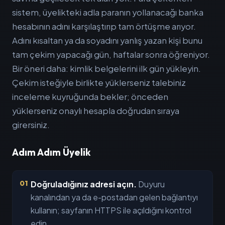
sistem, üyelikteki adla paranın yollanacağı banka
hesabının adını karşılaştırıp tam örtüşme arıyor.
Adını kısaltan ya da soyadını yanlış yazan kişi bunu
tam çekim yapacağı gün, haftalar sonra öğreniyor.
Bir öneri daha: kimlik belgelerini ilk gün yükleyin.
Çekim isteğiyle birlikte yüklerseniz talebiniz
inceleme kuyruğunda bekler; önceden
yüklerseniz onaylı hesapla doğrudan sıraya
girersiniz.
Adım Adım Üyelik
Doğruladığınız adresi açın.
Duyuru
kanalından ya da e-postadan gelen bağlantıyı
kullanın; sayfanın HTTPS ile açıldığını kontrol
edin.