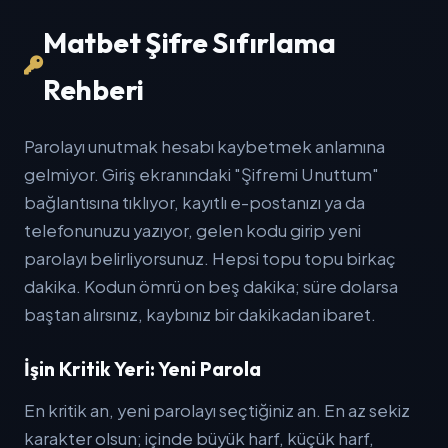
Matbet Şifre Sıfırlama
Rehberi
Parolayı unutmak hesabı kaybetmek anlamına
gelmiyor. Giriş ekranındaki "Şifremi Unuttum"
bağlantısına tıklıyor, kayıtlı e-postanızı ya da
telefonunuzu yazıyor, gelen kodu girip yeni
parolayı belirliyorsunuz. Hepsi topu topu birkaç
dakika. Kodun ömrü on beş dakika; süre dolarsa
baştan alırsınız, kaybınız bir dakikadan ibaret.
İşin Kritik Yeri: Yeni Parola
En kritik an, yeni parolayı seçtiğiniz an. En az sekiz
karakter olsun; içinde büyük harf, küçük harf,