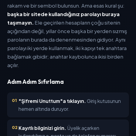
rakam ve bir sembol bulunsun. Ama esas kural şu:
başka bir sitede kullandığınız parolayı buraya
taşımayın.
Ele geçirilen hesapların çoğu sitenin
açığından değil, yıllar önce başka bir yerden sızmış
parolanın burada da denenmesinden gidiyor. Aynı
parolayı iki yerde kullanmak, iki kapıyı tek anahtara
bağlamak gibidir; anahtar kaybolunca ikisi birden
açılır.
Adım Adım Sıfırlama
"Şifremi Unuttum"a tıklayın.
Giriş kutusunun
hemen altında duruyor.
Kayıtlı bilginizi girin.
Üyelik açarken
kullandığınız e-posta ya da telefon numarası.