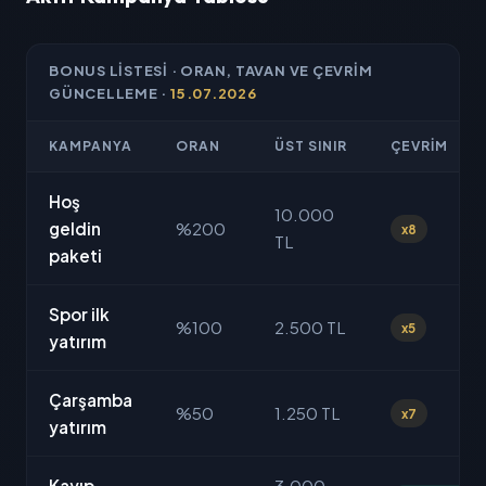
BONUS LISTESI · ORAN, TAVAN VE ÇEVRIM
GÜNCELLEME ·
15.07.2026
KAMPANYA
ORAN
ÜST SINIR
ÇEVRIM
Hoş
10.000
geldin
%200
x8
TL
paketi
Spor ilk
%100
2.500 TL
x5
yatırım
Çarşamba
%50
1.250 TL
x7
yatırım
Kayıp
3.000