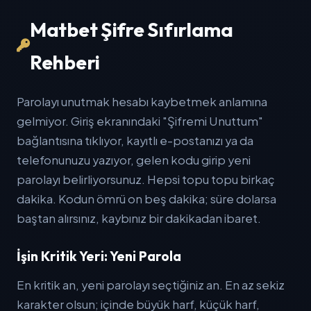
Matbet Şifre Sıfırlama
Rehberi
Parolayı unutmak hesabı kaybetmek anlamına
gelmiyor. Giriş ekranındaki "Şifremi Unuttum"
bağlantısına tıklıyor, kayıtlı e-postanızı ya da
telefonunuzu yazıyor, gelen kodu girip yeni
parolayı belirliyorsunuz. Hepsi topu topu birkaç
dakika. Kodun ömrü on beş dakika; süre dolarsa
baştan alırsınız, kaybınız bir dakikadan ibaret.
İşin Kritik Yeri: Yeni Parola
En kritik an, yeni parolayı seçtiğiniz an. En az sekiz
karakter olsun; içinde büyük harf, küçük harf,