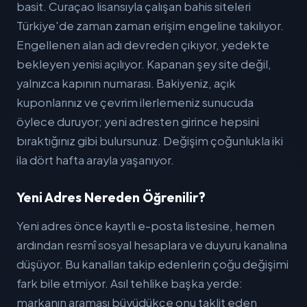
basit. Curaçao lisansıyla çalışan bahis siteleri
Türkiye'de zaman zaman erişim engeline takılıyor.
Engellenen alan adı devreden çıkıyor, yedekte
bekleyen yenisi açılıyor. Kapanan şey site değil,
yalnızca kapının numarası. Bakiyeniz, açık
kuponlarınız ve çevrim ilerlemeniz sunucuda
öylece duruyor; yeni adresten girince hepsini
bıraktığınız gibi bulursunuz. Değişim çoğunlukla iki
ila dört hafta arayla yaşanıyor.
Yeni Adres Nereden Öğrenilir?
Yeni adres önce kayıtlı e-posta listesine, hemen
ardından resmî sosyal hesaplara ve duyuru kanalına
düşüyor. Bu kanalları takip edenlerin çoğu değişimi
fark bile etmiyor. Asıl tehlike başka yerde:
markanın araması büyüdükçe onu taklit eden