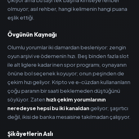
çıkıyor ama bu sayı tek başına kimseye rehber
olmuyor; asıl rehber, hangi kelimenin hangi puana
eşlik ettiği.
Övgünün Kaynağı
Olumlu yorumlar iki damardan besleniyor: zengin
oyun arşivi ve ödemenin hızı. Beş binden fazla slot
ile alt liglere kadar inen spor programı, oynayanın
önüne bol seçenek koyuyor; onun peşinden de
çekim hızı geliyor. Kripto ve e-cüzdan kullananların
çoğu paranın bir saati beklemeden düştüğünü
söylüyor. Zaten
hızlı çekim yorumlarının
neredeyse hepsi bu iki kanaldan
geliyor; şaşırtıcı
değil, ikisi de banka mesaisine takılmadan çalışıyor.
Şikâyetlerin Aslı