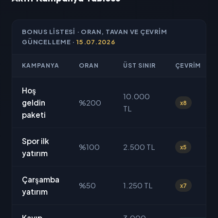
BONUS LISTESI · ORAN, TAVAN VE ÇEVRIM
GÜNCELLEME ·
15.07.2026
KAMPANYA
ORAN
ÜST SINIR
ÇEVRIM
Hoş
10.000
geldin
%200
x8
TL
paketi
Spor ilk
%100
2.500 TL
x5
yatırım
Çarşamba
%50
1.250 TL
x7
yatırım
Kayıp
3.000