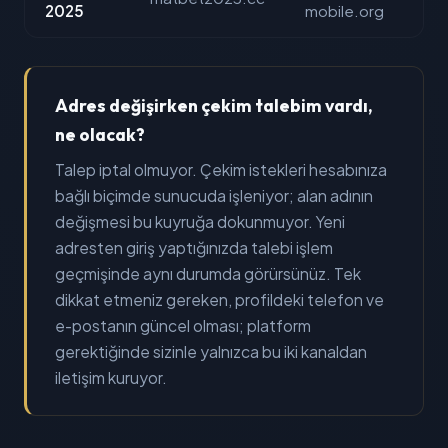
2025
mobile.org
Adres değişirken çekim talebim vardı,
ne olacak?
Talep iptal olmuyor. Çekim istekleri hesabınıza
bağlı biçimde sunucuda işleniyor; alan adının
değişmesi bu kuyruğa dokunmuyor. Yeni
adresten giriş yaptığınızda talebi işlem
geçmişinde aynı durumda görürsünüz. Tek
dikkat etmeniz gereken, profildeki telefon ve
e-postanın güncel olması; platform
gerektiğinde sizinle yalnızca bu iki kanaldan
iletişim kuruyor.