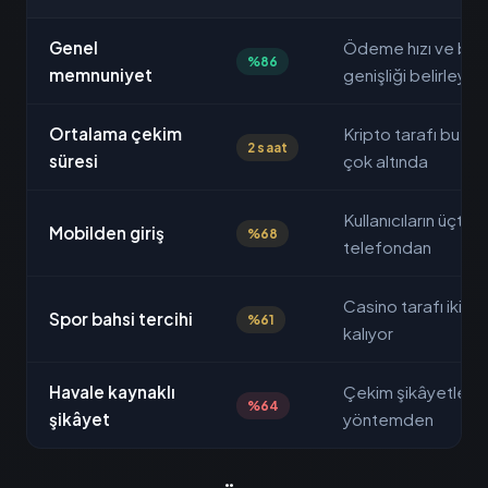
Genel
Ödeme hızı ve bül
%86
memnuniyet
genişliği belirleyici
Ortalama çekim
Kripto tarafı bu or
2 saat
süresi
çok altında
Kullanıcıların üçte ik
Mobilden giriş
%68
telefondan
Casino tarafı ikinc
Spor bahsi tercihi
%61
kalıyor
Havale kaynaklı
Çekim şikâyetlerin
%64
şikâyet
yöntemden