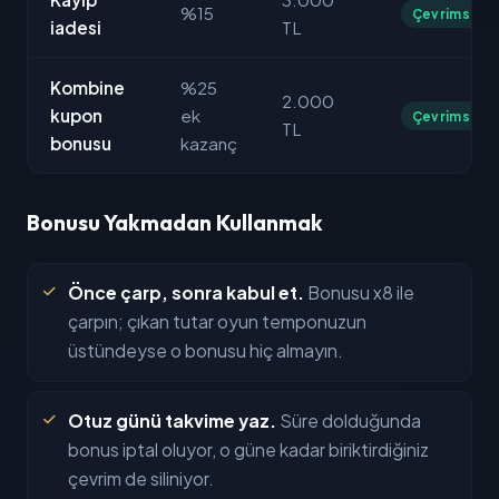
%15
Çevrimsiz
iadesi
TL
Kombine
%25
2.000
kupon
ek
Çevrimsiz
TL
bonusu
kazanç
Bonusu Yakmadan Kullanmak
Önce çarp, sonra kabul et.
Bonusu x8 ile
çarpın; çıkan tutar oyun temponuzun
üstündeyse o bonusu hiç almayın.
Otuz günü takvime yaz.
Süre dolduğunda
bonus iptal oluyor, o güne kadar biriktirdiğiniz
çevrim de siliniyor.