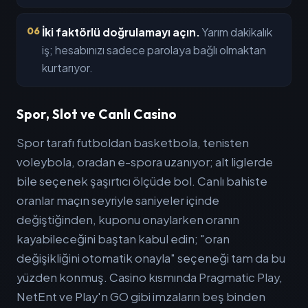
İki faktörlü doğrulamayı açın.
Yarım dakikalık
iş; hesabınızı sadece parolaya bağlı olmaktan
kurtarıyor.
Spor, Slot ve Canlı Casino
Spor tarafı futboldan basketbola, tenisten
voleybola, oradan e-spora uzanıyor; alt liglerde
bile seçenek şaşırtıcı ölçüde bol. Canlı bahiste
oranlar maçın seyriyle saniyeler içinde
değiştiğinden, kuponu onaylarken oranın
kayabileceğini baştan kabul edin; "oran
değişikliğini otomatik onayla" seçeneği tam da bu
yüzden konmuş. Casino kısmında Pragmatic Play,
NetEnt ve Play'n GO gibi imzaların beş binden