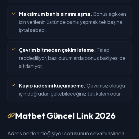
Maksimum bahis sınırını aşma.
Bonus açıkken
izin verilenin üstünde bahis yapmak tek başına
iptal sebebi.
Çevrim bitmeden çekim isteme.
Talep
reddediliyor, bazı durumlarda bonus bakiyesi de
sıfırlanıyor.
Kayıp iadesini küçümseme.
Çevrimsiz olduğu
için doğrudan çekebileceğiniz tek kalem odur.
Matbet Güncel Link 2026
Adres neden değişiyor sorusunun cevabı aslında