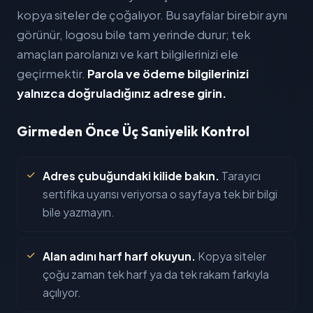
kopya siteler de çoğalıyor. Bu sayfalar birebir aynı
görünür, logosu bile tam yerinde durur; tek
amaçları parolanızı ve kart bilgilerinizi ele
geçirmektir.
Parola ve ödeme bilgilerinizi
yalnızca doğruladığınız adrese girin.
Girmeden Önce Üç Saniyelik Kontrol
Adres çubuğundaki kilide bakın.
Tarayıcı
sertifika uyarısı veriyorsa o sayfaya tek bir bilgi
bile yazmayın.
Alan adını harf harf okuyun.
Kopya siteler
çoğu zaman tek harf ya da tek rakam farkıyla
açılıyor.