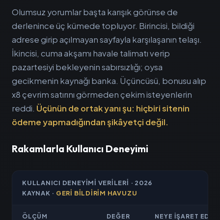
Olumsuz yorumlar başta karışık görünse de
derlenince üç kümede topluyor. Birincisi, bildiği
adrese girip açılmayan sayfayla karşılaşanın telaşı.
İkincisi, cuma akşamı havale talimatı verip
pazartesiyi bekleyenin sabırsızlığı; oysa
gecikmenin kaynağı banka. Üçüncüsü, bonusu alıp
x8 çevrim satırını görmeden çekim isteyenlerin
reddi.
Üçünün de ortak yanı şu: hiçbiri sitenin
ödeme yapmadığından şikâyetçi değil.
Rakamlarla Kullanıcı Deneyimi
KULLANICI DENEYIMI VERILERI · 2026
KAYNAK ·
GERI BILDIRIM HAVUZU
ÖLÇÜM
DEĞER
NEYE IŞARET EDIY