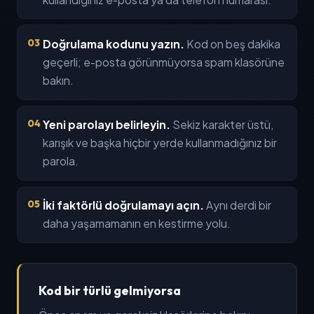
Doğrulama kodunu yazın.
Kod on beş dakika
geçerli; e-posta görünmüyorsa spam klasörüne
bakın.
Yeni parolayı belirleyin.
Sekiz karakter üstü,
karışık ve başka hiçbir yerde kullanmadığınız bir
parola.
İki faktörlü doğrulamayı açın.
Aynı derdi bir
daha yaşamamanın en kestirme yolu.
Kod bir türlü gelmiyorsa