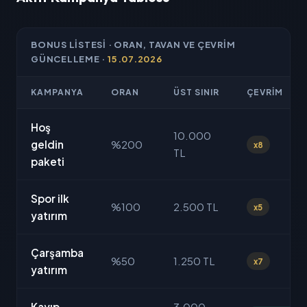
BONUS LISTESI · ORAN, TAVAN VE ÇEVRIM
GÜNCELLEME ·
15.07.2026
KAMPANYA
ORAN
ÜST SINIR
ÇEVRIM
Hoş
10.000
geldin
%200
x8
TL
paketi
Spor ilk
%100
2.500 TL
x5
yatırım
Çarşamba
%50
1.250 TL
x7
yatırım
Kayıp
3.000