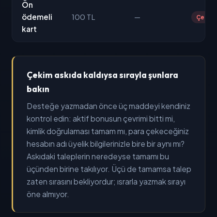
Ön
ödemeli
100 TL
—
Çekim
kart
Çekim askıda kaldıysa sırayla şunlara
bakın
Desteğe yazmadan önce üç maddeyi kendiniz
kontrol edin: aktif bonusun çevrimi bitti mi,
kimlik doğrulaması tamam mı, para çekeceğiniz
hesabın adı üyelik bilgilerinizle bire bir aynı mı?
Askıdaki taleplerin neredeyse tamamı bu
üçünden birine takılıyor. Üçü de tamamsa talep
zaten sırasını bekliyordur; ısrarla yazmak sırayı
öne almıyor.