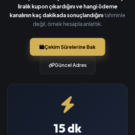
liralık kupon çıkardığını ve hangi ödeme
kanalının kaç dakikada sonuçlandığını
tahminle
değil, örnek hesapla anlattık.
Çekim Sürelerine Bak
Güncel Adres
15 dk