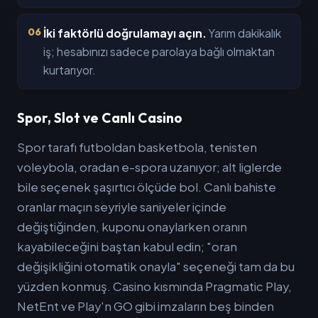
İki faktörlü doğrulamayı açın.
Yarım dakikalık
iş; hesabınızı sadece parolaya bağlı olmaktan
kurtarıyor.
Spor, Slot ve Canlı Casino
Spor tarafı futboldan basketbola, tenisten
voleybola, oradan e-spora uzanıyor; alt liglerde
bile seçenek şaşırtıcı ölçüde bol. Canlı bahiste
oranlar maçın seyriyle saniyeler içinde
değiştiğinden, kuponu onaylarken oranın
kayabileceğini baştan kabul edin; "oran
değişikliğini otomatik onayla" seçeneği tam da bu
yüzden konmuş. Casino kısmında Pragmatic Play,
NetEnt ve Play'n GO gibi imzaların beş binden