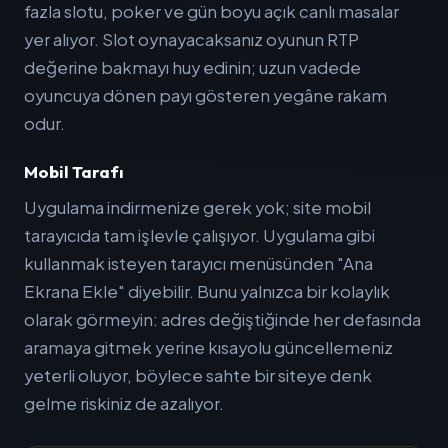
fazla slotu, poker ve gün boyu açık canlı masalar
yer alıyor. Slot oynayacaksanız oyunun RTP
değerine bakmayı huy edinin; uzun vadede
oyuncuya dönen payı gösteren yegâne rakam
odur.
Mobil Tarafı
Uygulama indirmenize gerek yok; site mobil
tarayıcıda tam işlevle çalışıyor. Uygulama gibi
kullanmak isteyen tarayıcı menüsünden "Ana
Ekrana Ekle" diyebilir. Bunu yalnızca bir kolaylık
olarak görmeyin: adres değiştiğinde her defasında
aramaya gitmek yerine kısayolu güncellemeniz
yeterli oluyor, böylece sahte bir siteye denk
gelme riskiniz de azalıyor.