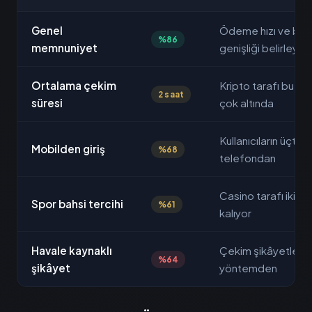
Genel
Ödeme hızı ve bül
%86
memnuniyet
genişliği belirleyici
Ortalama çekim
Kripto tarafı bu or
2 saat
süresi
çok altında
Kullanıcıların üçte ik
Mobilden giriş
%68
telefondan
Casino tarafı ikinc
Spor bahsi tercihi
%61
kalıyor
Havale kaynaklı
Çekim şikâyetlerin
%64
şikâyet
yöntemden