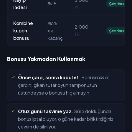
%15
Çevrimsiz
iadesi
TL
Kombine
%25
2.000
kupon
ek
Çevrimsiz
TL
bonusu
kazanç
Bonusu Yakmadan Kullanmak
Önce çarp, sonra kabul et.
Bonusu x8 ile
çarpın; çıkan tutar oyun temponuzun
üstündeyse o bonusu hiç almayın.
Otuz günü takvime yaz.
Süre dolduğunda
bonus iptal oluyor, o güne kadar biriktirdiğiniz
çevrim de siliniyor.