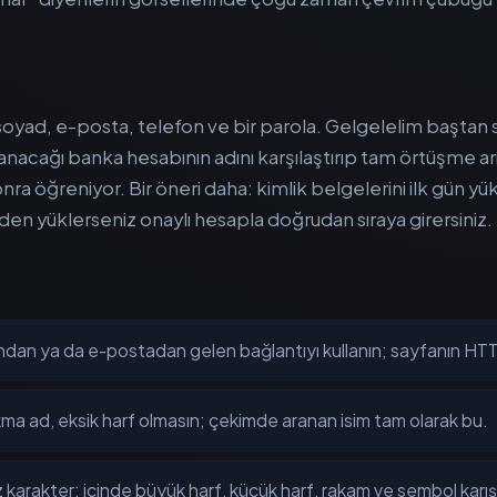
oyad, e-posta, telefon ve bir parola. Gelgelelim baştan 
nacağı banka hesabının adını karşılaştırıp tam örtüşme arıy
ra öğreniyor. Bir öneri daha: kimlik belgelerini ilk gün yük
n yüklerseniz onaylı hesapla doğrudan sıraya girersiniz.
dan ya da e-postadan gelen bağlantıyı kullanın; sayfanın HTTPS
ma ad, eksik harf olmasın; çekimde aranan isim tam olarak bu.
 karakter; içinde büyük harf, küçük harf, rakam ve sembol karış