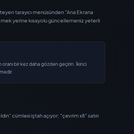
 isteyen tarayıcı menüsünden "Ana Ekrana
gitmek yerine kısayolu güncellemeniz yeterli
ranı bir kez daha gözden geçirin. İkinci
rmedir.
in" cümlesi iştah açıyor; "çevrim x8" satırı