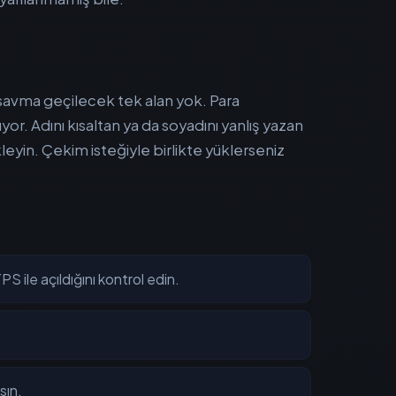
savma geçilecek tek alan yok. Para
or. Adını kısaltan ya da soyadını yanlış yazan
leyin. Çekim isteğiyle birlikte yüklerseniz
 ile açıldığını kontrol edin.
sın.