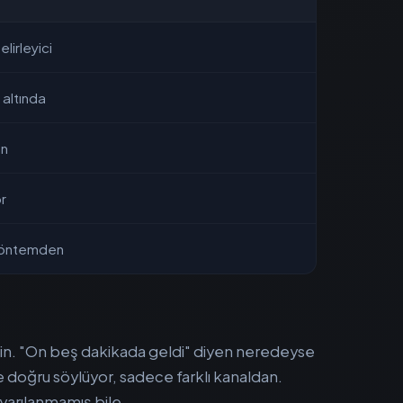
lirleyici
 altında
an
or
 yöntemden
in. "On beş dakikada geldi" diyen neredeyse
 doğru söylüyor, sadece farklı kanaldan.
yarılanmamış bile.