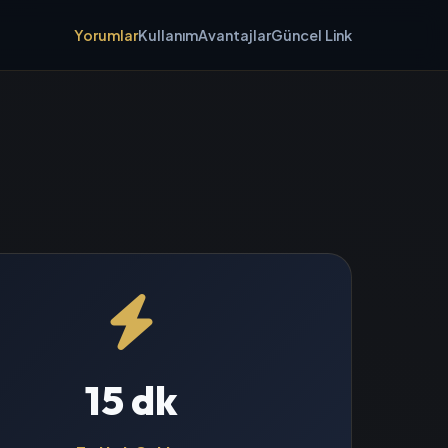
Yorumlar
Kullanım
Avantajlar
Güncel Link
15 dk