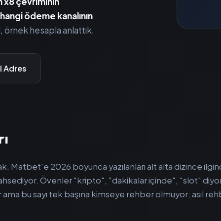
 x8 çevriminin
e hangi ödeme kanalının
, örnek hesapla anlattık.
l Adres
rı
. Matbet'e 2026 boyunca yazılanları alt alta dizince ilginç
 bahsediyor. Övenler "kripto", "dakikalar içinde", "slot" diy
 ama bu sayı tek başına kimseye rehber olmuyor; asıl rehbe