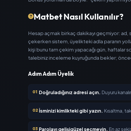
Matbet Nasıl Kullanılır?
Hesap açmak birkaç dakikayı geçmiyor: ad, s
çekerken sistem, üyelikteki adla paranın yolla
kişi bunu tam çekim yapacağı gün, haftalar son
talebiniz inceleme kuyruğunda bekler; öncede
Adım Adım Üyelik
Doğruladığınız adresi açın.
Duyuru kanalın
İsminizi kimlikteki gibi yazın.
Kısaltma, tak
Parolayı gelişigüzel seçmeyin.
En az sekiz