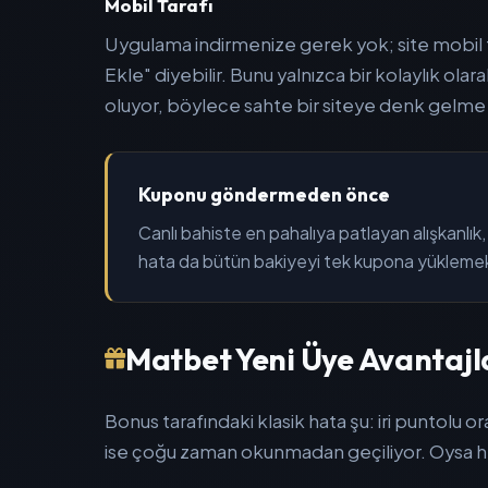
Mobil Tarafı
Uygulama indirmenize gerek yok; site mobil t
Ekle" diyebilir. Bunu yalnızca bir kolaylık o
oluyor, böylece sahte bir siteye denk gelme ri
Kuponu göndermeden önce
Canlı bahiste en pahalıya patlayan alışkanlı
hata da bütün bakiyeyi tek kupona yüklemek: 
Matbet Yeni Üye Avantajl
Bonus tarafındaki klasik hata şu: iri puntolu 
ise çoğu zaman okunmadan geçiliyor. Oysa hesa