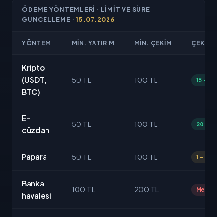
ÖDEME YÖNTEMLERI · LIMIT VE SÜRE
GÜNCELLEME ·
15.07.2026
YÖNTEM
MIN. YATIRIM
MIN. ÇEKIM
ÇEKIM 
Kripto
(USDT,
50 TL
100 TL
15 – 4
BTC)
E-
50 TL
100 TL
20 – 6
cüzdan
Papara
50 TL
100 TL
1 – 4 s
Banka
100 TL
200 TL
Mesai 
havalesi