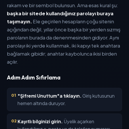
rakam ve bir sembol bulunsun. Ama esas kural şu:
başka bir sitede kullandığınız parolayı buraya
taşımayın.
Ele geçirilen hesapların çoğu sitenin
açığından değil, yıllar önce başka bir yerden sızmış
parolanın burada da denenmesinden gidiyor. Aynı
parolayı iki yerde kullanmak, iki kapıyı tek anahtara
bağlamak gibidir; anahtar kaybolunca ikisi birden
açılır.
Adım Adım Sıfırlama
"Şifremi Unuttum"a tıklayın.
Giriş kutusunun
hemen altında duruyor.
Kayıtlı bilginizi girin.
Üyelik açarken
kullandığınız e-posta ya da telefon numarası.