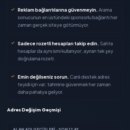
Reklam bağlantılarına güvenmeyin.
Arama
sonucunun en üstündeki sponsorlu bağlantı her
zaman gerçek siteye götürmüyor.
Sadece rozetli hesapları takip edin.
Sahte
hesaplar da aynı ismi kullanıyor; ayıran tek şey
doğrulama rozeti.
Emin değilseniz sorun.
Canlı destek adres
teyidi için var; tahmine güvenmek her zaman
daha pahalıya geliyor.
Adres Değişim Geçmişi
ALAN ADI GEÇIŞLERI · SON 12 AY