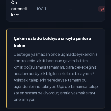
Ön
ödemeli
100 TL
—
Çekim
kart
Çekim askıda kaldıysa sırayla şunlara
bakın
Desteğe yazmadan önce üç maddeyi kendiniz
kontrol edin: aktif bonusun çevrimi bitti mi,
kimlik doğrulaması tamam mı, para çekeceğiniz
hesabın adı üyelik bilgilerinizle bire bir aynı mı?
Askıdaki taleplerin neredeyse tamamı bu
üçünden birine takılıyor. Üçü de tamamsa talep
zaten sırasını bekliyordur; ısrarla yazmak sırayı
öne almıyor.