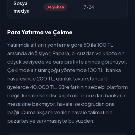
Sosyal
Gü
7/24
Değişken
medya
duy
Para Yatırma ve Çekme
Yatırımda alt sınır yönteme göre 50 ile 100 TL
arasında değişiyor; Papara, e-cüzdan ve kripto en
düşük seviyede ve para pratikte anında görünüyor.
Çekimde alt sınır çoğu yöntemde 100 TL, banka
havalesinde 200 TL; günlük tavan standart
üyelerde 40.000 TL. Süre farkının sebebi platform
değil, kanalın kendisi: kripto ile e-cüzdan bankanın
mesaisine bakmıyor, havale ise doğrudan ona
bağlı. Cuma akşamı verilen havale talimatının
pazartesiye sarkması işte bu yüzden.