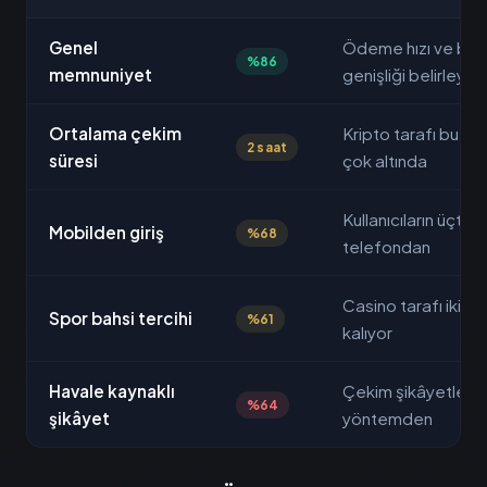
Genel
Ödeme hızı ve bül
%86
memnuniyet
genişliği belirleyici
Ortalama çekim
Kripto tarafı bu or
2 saat
süresi
çok altında
Kullanıcıların üçte ik
Mobilden giriş
%68
telefondan
Casino tarafı ikinc
Spor bahsi tercihi
%61
kalıyor
Havale kaynaklı
Çekim şikâyetlerin
%64
şikâyet
yöntemden