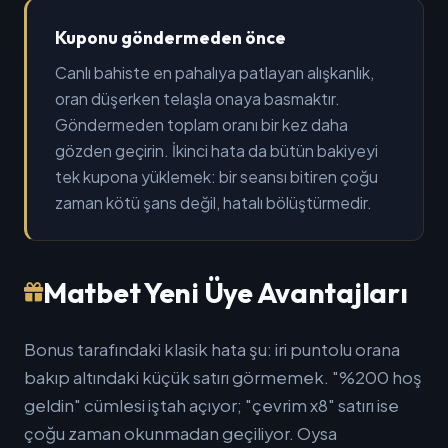
Kuponu göndermeden önce
Canlı bahiste en pahalıya patlayan alışkanlık,
oran düşerken telaşla onaya basmaktır.
Göndermeden toplam oranı bir kez daha
gözden geçirin. İkinci hata da bütün bakiyeyi
tek kupona yüklemek: bir seansı bitiren çoğu
zaman kötü şans değil, hatalı bölüştürmedir.
Matbet Yeni Üye Avantajları
Bonus tarafındaki klasik hata şu: iri puntolu orana
bakıp altındaki küçük satırı görmemek. "%200 hoş
geldin" cümlesi iştah açıyor; "çevrim x8" satırı ise
çoğu zaman okunmadan geçiliyor. Oysa