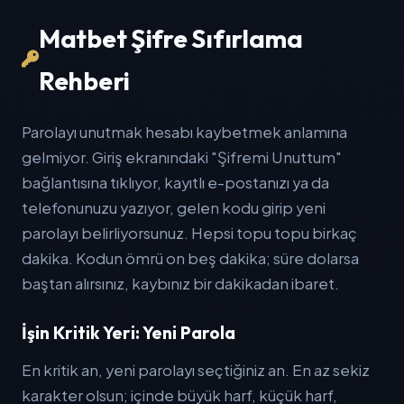
Matbet Şifre Sıfırlama
Rehberi
Parolayı unutmak hesabı kaybetmek anlamına
gelmiyor. Giriş ekranındaki "Şifremi Unuttum"
bağlantısına tıklıyor, kayıtlı e-postanızı ya da
telefonunuzu yazıyor, gelen kodu girip yeni
parolayı belirliyorsunuz. Hepsi topu topu birkaç
dakika. Kodun ömrü on beş dakika; süre dolarsa
baştan alırsınız, kaybınız bir dakikadan ibaret.
İşin Kritik Yeri: Yeni Parola
En kritik an, yeni parolayı seçtiğiniz an. En az sekiz
karakter olsun; içinde büyük harf, küçük harf,