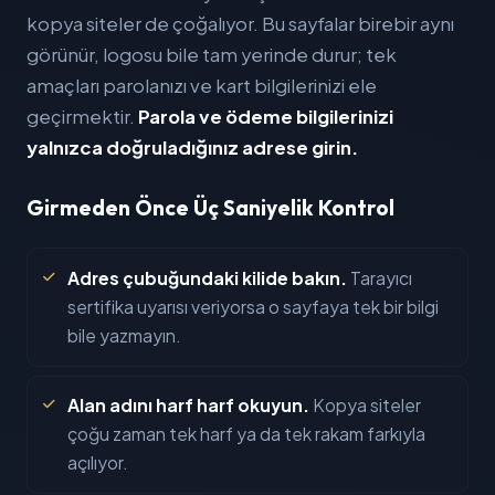
kopya siteler de çoğalıyor. Bu sayfalar birebir aynı
görünür, logosu bile tam yerinde durur; tek
amaçları parolanızı ve kart bilgilerinizi ele
geçirmektir.
Parola ve ödeme bilgilerinizi
yalnızca doğruladığınız adrese girin.
Girmeden Önce Üç Saniyelik Kontrol
Adres çubuğundaki kilide bakın.
Tarayıcı
sertifika uyarısı veriyorsa o sayfaya tek bir bilgi
bile yazmayın.
Alan adını harf harf okuyun.
Kopya siteler
çoğu zaman tek harf ya da tek rakam farkıyla
açılıyor.