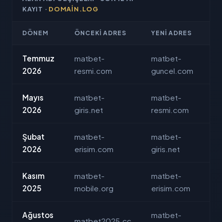
KAYIT ·
DOMAIN.LOG
DÖNEM
ÖNCEKI ADRES
YENI ADRES
S
Temmuz
matbet-
matbet-
E
2026
resmi.com
guncel.com
Mayıs
matbet-
matbet-
S
2026
giris.net
resmi.com
Şubat
matbet-
matbet-
E
2026
erisim.com
giris.net
Kasım
matbet-
matbet-
A
2025
mobile.org
erisim.com
Ağustos
matbet-
matbet2025.cc
D