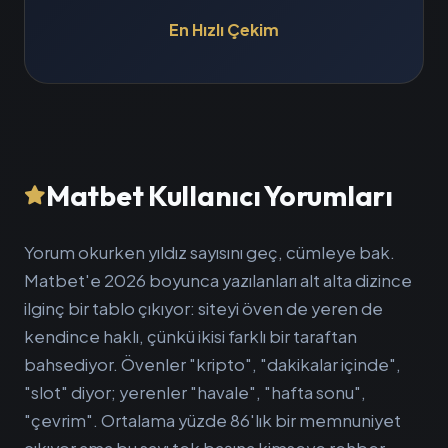
En Hızlı Çekim
Matbet Kullanıcı Yorumları
Yorum okurken yıldız sayısını geç, cümleye bak.
Matbet'e 2026 boyunca yazılanları alt alta dizince
ilginç bir tablo çıkıyor: siteyi öven de yeren de
kendince haklı, çünkü ikisi farklı bir taraftan
bahsediyor. Övenler "kripto", "dakikalar içinde",
"slot" diyor; yerenler "havale", "hafta sonu",
"çevrim". Ortalama yüzde 86'lık bir memnuniyet