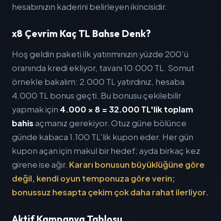
hesabınızın kaderini belirleyen ikincisidir.
x8 Çevrim Kaç TL Bahse Denk?
Hoş geldin paketi ilk yatırımınızın yüzde 200'ü
oranında kredi ekliyor, tavanı 10.000 TL. Somut
örnekle bakalım: 2.000 TL yatırdınız, hesaba
4.000 TL bonus geçti. Bu bonusu çekilebilir
yapmak için
4.000 × 8 = 32.000 TL'lik toplam
bahis
açmanız gerekiyor. Otuz güne bölünce
günde kabaca 1.100 TL'lik kupon eder. Her gün
kupon açan için makul bir hedef; ayda birkaç kez
girene ise ağır.
Kararı bonusun büyüklüğüne göre
değil, kendi oyun temponuza göre verin;
bonussuz hesapta çekim çok daha rahat ilerliyor.
Aktif Kampanya Tablosu