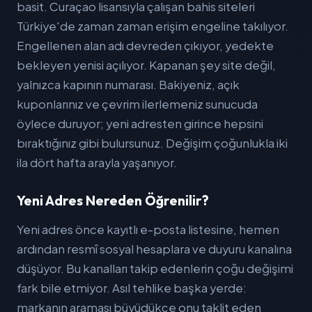
basit. Curaçao lisansıyla çalışan bahis siteleri
Türkiye'de zaman zaman erişim engeline takılıyor.
Engellenen alan adı devreden çıkıyor, yedekte
bekleyen yenisi açılıyor. Kapanan şey site değil,
yalnızca kapının numarası. Bakiyeniz, açık
kuponlarınız ve çevrim ilerlemeniz sunucuda
öylece duruyor; yeni adresten girince hepsini
bıraktığınız gibi bulursunuz. Değişim çoğunlukla iki
ila dört hafta arayla yaşanıyor.
Yeni Adres Nereden Öğrenilir?
Yeni adres önce kayıtlı e-posta listesine, hemen
ardından resmî sosyal hesaplara ve duyuru kanalına
düşüyor. Bu kanalları takip edenlerin çoğu değişimi
fark bile etmiyor. Asıl tehlike başka yerde:
markanın araması büyüdükçe onu taklit eden