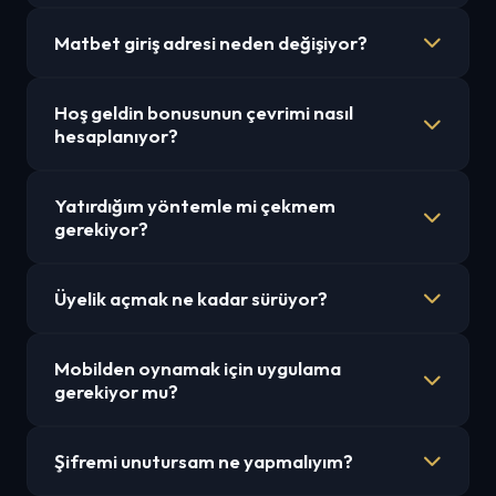
çekimleri 20-60 dakikada, Papara çekimleri 1-4
Askıda kalan taleplerin neredeyse tamamı üç
saatte sonuçlanıyor. Banka havalesi bankanın
Matbet giriş adresi neden değişiyor?
sebepten birine dayanıyor: aktif bonusun
mesai saatine bağlı olduğu için bir iş gününü
çevrimi tamamlanmamıştır, kimlik doğrulaması
Curaçao lisansıyla çalışan bahis siteleri
bulabiliyor. İlk çekimde belge incelemesi sıraya
bitmemiştir ya da para çekilecek hesabın adı
Hoş geldin bonusunun çevrimi nasıl
Türkiye'de dönemsel erişim engelleriyle
girdiğinden süre biraz uzayabilir.
hesaplanıyor?
üyelik adıyla birebir aynı değildir. Üçü de
karşılaşıyor. Engellenen alan adının yerine yedek
tamamsa talep kendiliğinden ilerliyor, ısrarla
bir adres devreye giriyor. Bakiyeniz, açık
Hoş geldin paketi ilk yatırımın yüzde 200'ü kadar
mesaj atmak sırayı öne almıyor.
Yatırdığım yöntemle mi çekmem
kuponlarınız ve bonus çevrim ilerlemeniz
bonus veriyor, üst sınır 10.000 TL. Çevrim
gerekiyor?
sunucuda durduğu için bu değişimden
katsayısı x8. Yani 2.000 TL yatırıp 4.000 TL
etkilenmiyor; yeni adresten giriş yapmanız
bonus aldıysanız 4.000 × 8 = 32.000 TL'lik
Zorunlu değil ama en hızlısı bu. Yatırım yaptığınız
yeterli.
Üyelik açmak ne kadar sürüyor?
toplam bahis hacmi açmanız gerekiyor. Bu hacim
kanaldan çekim istediğinizde kaynak
dolmadan bonus bakiyesi çekilemiyor.
doğrulaması ek adım gerektirmiyor ve talep
Kayıt formu ad, soyad, e-posta, telefon ve
daha çabuk onaylanıyor. Yöntem
Mobilden oynamak için uygulama
parola istiyor; ortalama üç dakikada bitiyor. SMS
gerekiyor mu?
değiştirdiğinizde ek belge istenmesi ihtimali
veya e-posta ile gelen doğrulama kodunu
artıyor, dolayısıyla süre de uzuyor.
girerek hesabı aktif ediyorsunuz. Bilgilerin
Gerekmiyor. Site mobil tarayıcıda tam işlevle
Şifremi unutursam ne yapmalıyım?
gerçek olması şart, çünkü çekim aşamasında
çalışıyor, arayüz ekran boyutuna kendisi uyum
üyelik adı ile banka hesabı adının birebir aynı