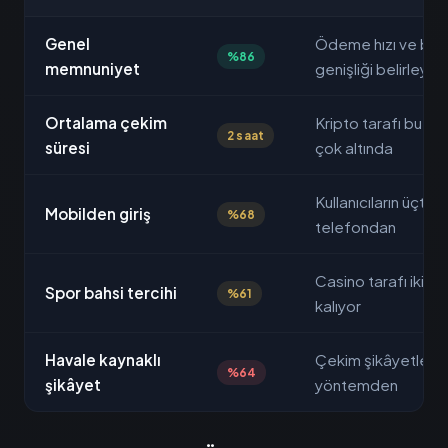
Genel
Ödeme hızı ve bül
%86
memnuniyet
genişliği belirleyici
Ortalama çekim
Kripto tarafı bu or
2 saat
süresi
çok altında
Kullanıcıların üçte ik
Mobilden giriş
%68
telefondan
Casino tarafı ikinc
Spor bahsi tercihi
%61
kalıyor
Havale kaynaklı
Çekim şikâyetlerin
%64
şikâyet
yöntemden