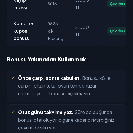
%15
Çevrimsiz
iadesi
TL
Kombine
%25
2.000
kupon
ek
Çevrimsiz
TL
bonusu
kazanç
Bonusu Yakmadan Kullanmak
Önce çarp, sonra kabul et.
Bonusu x8 ile
çarpın; çıkan tutar oyun temponuzun
üstündeyse o bonusu hiç almayın.
Otuz günü takvime yaz.
Süre dolduğunda
bonus iptal oluyor, o güne kadar biriktirdiğiniz
çevrim de siliniyor.