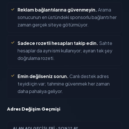
Reklam bağlantılarına güvenmeyin.
Arama
sonucunun en üstündeki sponsorlu bağlantı her
zaman gerçek siteye götürmüyor.
Sadece rozetli hesapları takip edin.
Sahte
hesaplar da aynı ismi kullanıyor; ayıran tek şey
doğrulama rozeti.
Emin değilseniz sorun.
Canlı destek adres
teyidi için var; tahmine güvenmek her zaman
daha pahalıya geliyor.
Adres Değişim Geçmişi
ALAN ADI GEÇIŞLERI · SON 12 AY