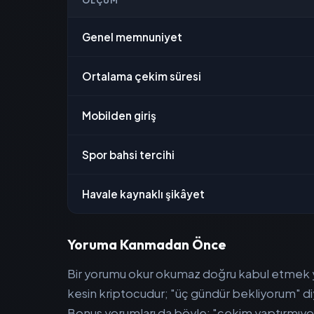
ÖLÇÜM
Genel memnuniyet
Ortalama çekim süresi
Mobilden giriş
Spor bahsi tercihi
Havale kaynaklı şikâyet
Yoruma Kanmadan Önce
Bir yorumu okur okumaz doğru kabul etmek ye
kesin kriptocudur; "üç gündür bekliyorum" di
Bonus yorumları da böyle: "çekim yaptırmıyo