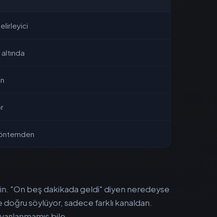
lirleyici
 altında
an
or
 yöntemden
in. "On beş dakikada geldi" diyen neredeyse
 doğru söylüyor, sadece farklı kanaldan.
yarılanmamış bile.