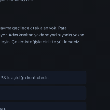
savma geçilecek tek alan yok. Para
or. Adını kısaltan ya da soyadını yanlış yazan
leyin. Çekim isteğiyle birlikte yüklerseniz
 ile açıldığını kontrol edin.
sın.