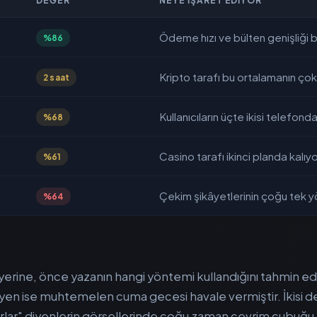
DEĞER
NEYE IŞARET EDIYOR
Ödeme hızı ve bülten genişliği be
%86
Kripto tarafı bu ortalamanın çok
2 saat
Kullanıcıların üçte ikisi telefond
%68
Casino tarafı ikinci planda kalıy
%61
Çekim şikâyetlerinin çoğu tek
%64
rine, önce yazanın hangi yöntemi kullandığını tahmin ed
yen ise muhtemelen cuma gecesi havale vermiştir. İkisi de
rlar" diyenlerin görsellerinde çoğu zaman çevrim çubuğu 