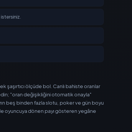
stersiniz.
k şaşırtıcı ölçüde bol. Canlı bahiste oranlar
in; "oran değişikliğini otomatik onayla"
ın beş binden fazla slotu, poker ve gün boyu
dede oyuncuya dönen payı gösteren yegâne