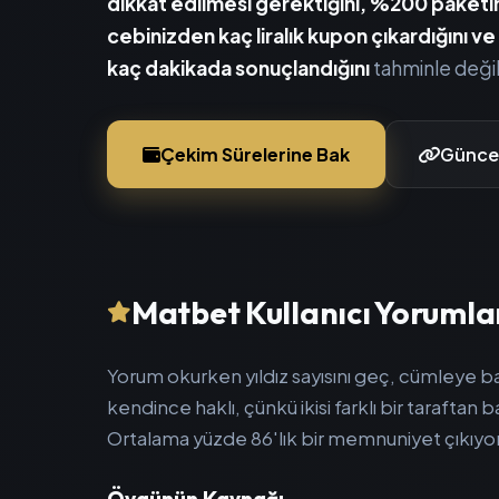
dikkat edilmesi gerektiğini, %200 paketin
cebinizden kaç liralık kupon çıkardığını v
kaç dakikada sonuçlandığını
tahminle değil
Çekim Sürelerine Bak
Günce
Matbet Kullanıcı Yorumla
Yorum okurken yıldız sayısını geç, cümleye bak
kendince haklı, çünkü ikisi farklı bir taraftan
Ortalama yüzde 86'lık bir memnuniyet çıkıyor