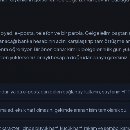
oyad, e-posta, telefon ve bir parola. Gelgelelim baştan 
nacağı banka hesabının adını karşılaştırıp tam örtüşme arıy
ra öğreniyor. Bir öneri daha: kimlik belgelerini ilk gün yük
n yüklerseniz onaylı hesapla doğrudan sıraya girersiniz.
dan ya da e-postadan gelen bağlantıyı kullanın; sayfanın HTTPS
ma ad, eksik harf olmasın; çekimde aranan isim tam olarak bu.
 karakter; içinde büyük harf, küçük harf, rakam ve sembol karış