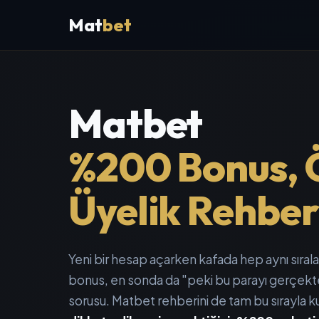
Mat
bet
Matbet
%200 Bonus, 
Üyelik Rehber
Yeni bir hesap açarken kafada hep aynı sıral
bonus, en sonda da "peki bu parayı gerçek
sorusu. Matbet rehberini de tam bu sırayla k