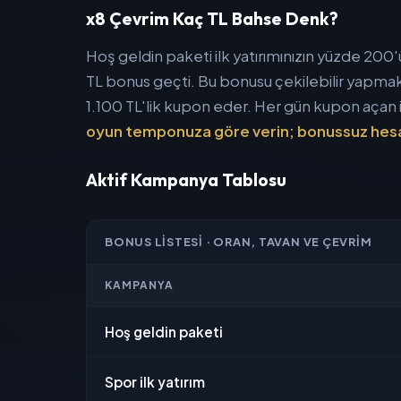
x8 Çevrim Kaç TL Bahse Denk?
Hoş geldin paketi ilk yatırımınızın yüzde 200
TL bonus geçti. Bu bonusu çekilebilir yapmak
1.100 TL'lik kupon eder. Her gün kupon açan i
oyun temponuza göre verin; bonussuz hesap
Aktif Kampanya Tablosu
BONUS LISTESI · ORAN, TAVAN VE ÇEVRIM
KAMPANYA
Hoş geldin paketi
Spor ilk yatırım