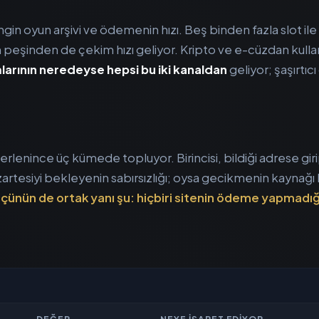
in oyun arşivi ve ödemenin hızı. Beş binden fazla slot ile 
eşinden de çekim hızı geliyor. Kripto ve e-cüzdan kulla
larının neredeyse hepsi bu iki kanaldan
geliyor; şaşırtıc
lenince üç kümede topluyor. Birincisi, bildiği adrese girip
azartesiyi bekleyenin sabırsızlığı; oysa gecikmenin kaynağ
çünün de ortak yanı şu: hiçbiri sitenin ödeme yapmadığ