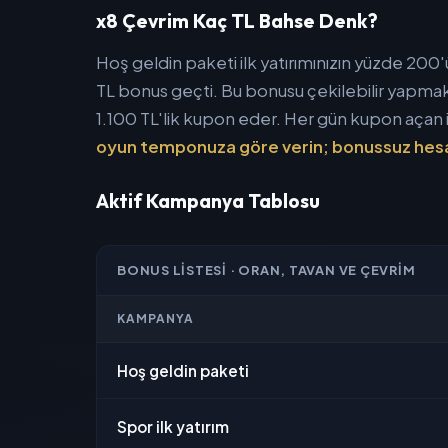
x8 Çevrim Kaç TL Bahse Denk?
Hoş geldin paketi ilk yatırımınızın yüzde 200
TL bonus geçti. Bu bonusu çekilebilir yapmak
1.100 TL'lik kupon eder. Her gün kupon açan i
oyun temponuza göre verin; bonussuz hesap
Aktif Kampanya Tablosu
BONUS LISTESI · ORAN, TAVAN VE ÇEVRIM
KAMPANYA
Hoş geldin paketi
Spor ilk yatırım