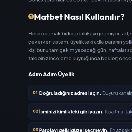
Matbet Nasıl Kullanılır?
Hesap açmak birkaç dakikayı geçmiyor: ad, s
çekerken sistem, üyelikteki adla paranın yolla
kişi bunu tam çekim yapacağı gün, haftalar son
talebiniz inceleme kuyruğunda bekler; öncede
Adım Adım Üyelik
Doğruladığınız adresi açın.
Duyuru kanalın
İsminizi kimlikteki gibi yazın.
Kısaltma, tak
Parolayı gelişigüzel seçmeyin.
En az sekiz