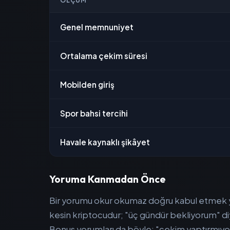
ÖLÇÜM
Genel memnuniyet
Ortalama çekim süresi
Mobilden giriş
Spor bahsi tercihi
Havale kaynaklı şikâyet
Yoruma Kanmadan Önce
Bir yorumu okur okumaz doğru kabul etmek ye
kesin kriptocudur; "üç gündür bekliyorum" di
Bonus yorumları da böyle: "çekim yaptırmıyo