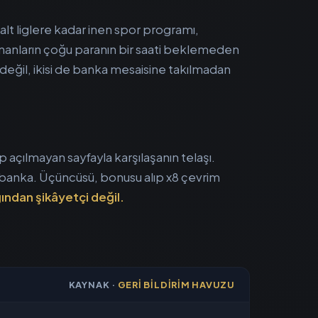
alt liglere kadar inen spor programı,
nanların çoğu paranın bir saati beklemeden
ı değil, ikisi de banka mesaisine takılmadan
 açılmayan sayfayla karşılaşanın telaşı.
ı banka. Üçüncüsü, bonusu alıp x8 çevrim
ından şikâyetçi değil.
KAYNAK ·
GERI BILDIRIM HAVUZU