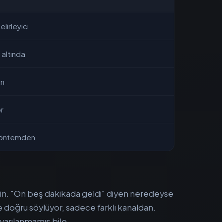
lirleyici
 altında
an
or
 yöntemden
in. "On beş dakikada geldi" diyen neredeyse
 doğru söylüyor, sadece farklı kanaldan.
yarılanmamış bile.