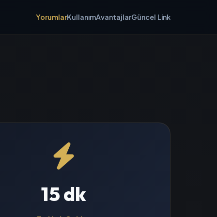
Yorumlar
Kullanım
Avantajlar
Güncel Link
15 dk