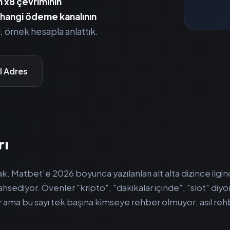
 x8 çevriminin
e hangi ödeme kanalının
, örnek hesapla anlattık.
l Adres
rı
. Matbet'e 2026 boyunca yazılanları alt alta dizince ilginç
 bahsediyor. Övenler "kripto", "dakikalar içinde", "slot" diy
 ama bu sayı tek başına kimseye rehber olmuyor; asıl rehbe