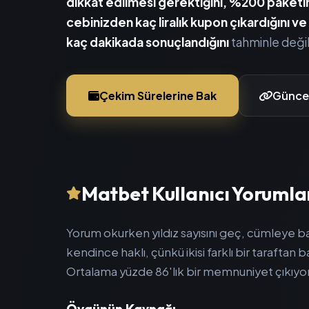
dikkat edilmesi gerektiğini, %200 paketin
cebinizden kaç liralık kupon çıkardığını v
kaç dakikada sonuçlandığını
tahminle değil
Çekim Sürelerine Bak
Günce
Matbet Kullanıcı Yorumla
Yorum okurken yıldız sayısını geç, cümleye bak
kendince haklı, çünkü ikisi farklı bir taraftan
Ortalama yüzde 86'lık bir memnuniyet çıkıyor