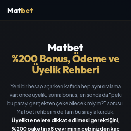
Mat
bet
Matbet
%200 Bonus, Ödeme ve
Üyelik Rehberi
Yeni bir hesap açarken kafada hep aynı sıralama
var: önce üyelik, sonra bonus, en sonda da "peki
bu parayı gerçekten çekebilecek miyim?" sorusu.
Matbet rehberini de tam bu sırayla kurduk.
Üyelikte nelere dikkat edilmesi gerektiğini,
%200 paketin x8 çevriminin cebinizden kaç