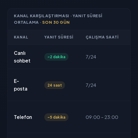
KANAL KARŞILAŞTIRMASI · YANIT SÜRESI
ORTALAMA ·
SON 30 GÜN
KANAL
YANIT SÜRESI
ÇALIŞMA SAATI
NE
Canlı
Aci
7/24
~2 dakika
sohbet
adr
Be
E-
7/24
yü
24 saat
posta
re
He
Telefon
09:00 – 23:00
do
~5 dakika
kon