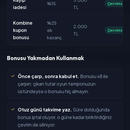
%15
Çevrimsiz
iadesi
TL
Kombine
%25
2.000
kupon
ek
Çevrimsiz
TL
bonusu
kazanç
Bonusu Yakmadan Kullanmak
Önce çarp, sonra kabul et.
Bonusu x8 ile
çarpın; çıkan tutar oyun temponuzun
üstündeyse o bonusu hiç almayın.
Otuz günü takvime yaz.
Süre dolduğunda
bonus iptal oluyor, o güne kadar biriktirdiğiniz
çevrim de siliniyor.