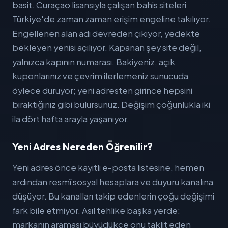
basit. Curaçao lisansıyla çalışan bahis siteleri
Türkiye'de zaman zaman erişim engeline takılıyor.
Engellenen alan adı devreden çıkıyor, yedekte
bekleyen yenisi açılıyor. Kapanan şey site değil,
yalnızca kapının numarası. Bakiyeniz, açık
kuponlarınız ve çevrim ilerlemeniz sunucuda
öylece duruyor; yeni adresten girince hepsini
bıraktığınız gibi bulursunuz. Değişim çoğunlukla iki
ila dört hafta arayla yaşanıyor.
Yeni Adres Nereden Öğrenilir?
Yeni adres önce kayıtlı e-posta listesine, hemen
ardından resmî sosyal hesaplara ve duyuru kanalına
düşüyor. Bu kanalları takip edenlerin çoğu değişimi
fark bile etmiyor. Asıl tehlike başka yerde:
markanın araması büyüdükçe onu taklit eden