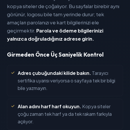
kopya siteler de çoğalıyor. Bu sayfalar birebir aynı
görünür, logosu bile tam yerinde durur; tek
amaçları parolanızı ve kart bilgilerinizi ele
geçirmektir.
Parola ve ödeme bilgilerinizi
yalnızca doğruladığınız adrese girin.
Girmeden Önce Üç Saniyelik Kontrol
Adres çubuğundaki kilide bakın.
Tarayıcı
sertifika uyarısı veriyorsa o sayfaya tek bir bilgi
bile yazmayın.
Alan adını harf harf okuyun.
Kopya siteler
çoğu zaman tek harf ya da tek rakam farkıyla
açılıyor.