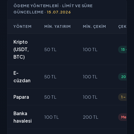
ÖDEME YÖNTEMLERI · LIMIT VE SÜRE
GÜNCELLEME ·
15.07.2026
YÖNTEM
MIN. YATIRIM
MIN. ÇEKIM
ÇEKIM 
Kripto
(USDT,
50 TL
100 TL
15 – 4
BTC)
E-
50 TL
100 TL
20 – 6
cüzdan
Papara
50 TL
100 TL
1 – 4 s
Banka
100 TL
200 TL
Mesai 
havalesi