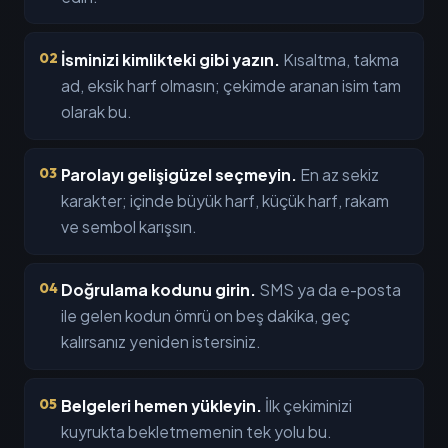
İsminizi kimlikteki gibi yazın.
Kısaltma, takma
ad, eksik harf olmasın; çekimde aranan isim tam
olarak bu.
Parolayı gelişigüzel seçmeyin.
En az sekiz
karakter; içinde büyük harf, küçük harf, rakam
ve sembol karışsın.
Doğrulama kodunu girin.
SMS ya da e-posta
ile gelen kodun ömrü on beş dakika, geç
kalırsanız yeniden istersiniz.
Belgeleri hemen yükleyin.
İlk çekiminizi
kuyrukta bekletmemenin tek yolu bu.