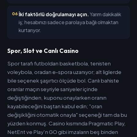
İki faktörlü doğrulamayı açın.
Yarım dakikalık
iş; hesabınızı sadece parolaya bağlı olmaktan
kurtarıyor.
Spor, Slot ve Canlı Casino
Spor tarafı futboldan basketbola, tenisten
voleybola, oradan e-spora uzanıyor; alt liglerde
bile seçenek şaşırtıcı ölçüde bol. Canlı bahiste
oranlar maçın seyriyle saniyeler içinde
değiştiğinden, kuponu onaylarken oranın
kayabileceğini baştan kabul edin; "oran
değişikliğini otomatik onayla" seçeneği tam da bu
yüzden konmuş. Casino kısmında Pragmatic Play,
NetEnt ve Play'n GO gibi imzaların beş binden