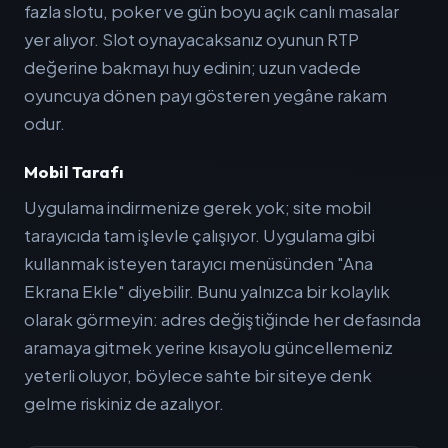
fazla slotu, poker ve gün boyu açık canlı masalar
yer alıyor. Slot oynayacaksanız oyunun RTP
değerine bakmayı huy edinin; uzun vadede
oyuncuya dönen payı gösteren yegâne rakam
odur.
Mobil Tarafı
Uygulama indirmenize gerek yok; site mobil
tarayıcıda tam işlevle çalışıyor. Uygulama gibi
kullanmak isteyen tarayıcı menüsünden "Ana
Ekrana Ekle" diyebilir. Bunu yalnızca bir kolaylık
olarak görmeyin: adres değiştiğinde her defasında
aramaya gitmek yerine kısayolu güncellemeniz
yeterli oluyor, böylece sahte bir siteye denk
gelme riskiniz de azalıyor.