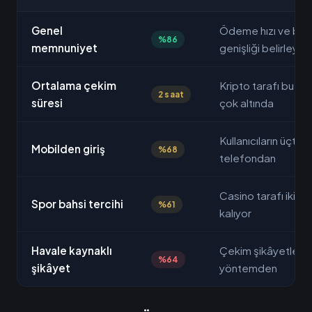
Genel
Ödeme hızı ve bül
%86
memnuniyet
genişliği belirleyici
Ortalama çekim
Kripto tarafı bu or
2 saat
süresi
çok altında
Kullanıcıların üçte ik
Mobilden giriş
%68
telefondan
Casino tarafı ikinc
Spor bahsi tercihi
%61
kalıyor
Havale kaynaklı
Çekim şikâyetlerin
%64
şikâyet
yöntemden