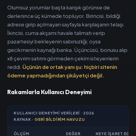
Olumsuz yorumlar başta karışık görünse de
derlenince üç kümede topluyor. Birincisi, bildiği
adrese girip açılmayan sayfayla karşılaşanın telaşı.
İkincisi, cuma akşamı havale talimatı verip
pazartesiyi bekleyenin sabırsızlığı; oysa
gecikmenin kaynağı banka. Üçüncüsü, bonusu alıp
x8 çevrim satırını görmeden çekim isteyenlerin
reddi.
Üçünün de ortak yanı şu: hiçbiri sitenin
ödeme yapmadığından şikâyetçi değil.
Rakamlarla Kullanıcı Deneyimi
KULLANICI DENEYIMI VERILERI · 2026
KAYNAK ·
GERI BILDIRIM HAVUZU
ÖLÇÜM
DEĞER
NEYE IŞARET EDIY