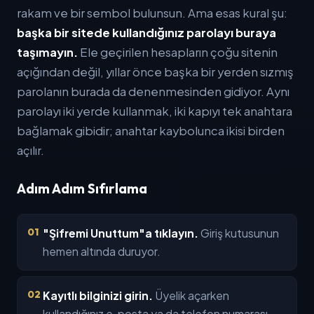
rakam ve bir sembol bulunsun. Ama esas kural şu:
başka bir sitede kullandığınız parolayı buraya
taşımayın.
Ele geçirilen hesapların çoğu sitenin
açığından değil, yıllar önce başka bir yerden sızmış
parolanın burada da denenmesinden gidiyor. Aynı
parolayı iki yerde kullanmak, iki kapıyı tek anahtara
bağlamak gibidir; anahtar kaybolunca ikisi birden
açılır.
Adım Adım Sıfırlama
"Şifremi Unuttum"a tıklayın.
Giriş kutusunun
hemen altında duruyor.
Kayıtlı bilginizi girin.
Üyelik açarken
kullandığınız e-posta ya da telefon numarası.