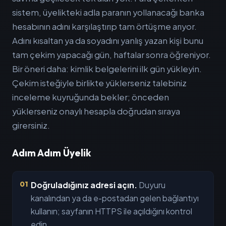
sistem, üyelikteki adla paranın yollanacağı banka
hesabının adını karşılaştırıp tam örtüşme arıyor.
Adını kısaltan ya da soyadını yanlış yazan kişi bunu
tam çekim yapacağı gün, haftalar sonra öğreniyor.
Bir öneri daha: kimlik belgelerini ilk gün yükleyin.
Çekim isteğiyle birlikte yüklerseniz talebiniz
inceleme kuyruğunda bekler; önceden
yüklerseniz onaylı hesapla doğrudan sıraya
girersiniz.
Adım Adım Üyelik
Doğruladığınız adresi açın.
Duyuru
kanalından ya da e-postadan gelen bağlantıyı
kullanın; sayfanın HTTPS ile açıldığını kontrol
edin.