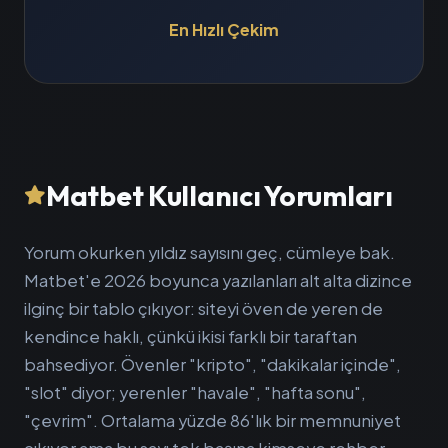
En Hızlı Çekim
Matbet Kullanıcı Yorumları
Yorum okurken yıldız sayısını geç, cümleye bak.
Matbet'e 2026 boyunca yazılanları alt alta dizince
ilginç bir tablo çıkıyor: siteyi öven de yeren de
kendince haklı, çünkü ikisi farklı bir taraftan
bahsediyor. Övenler "kripto", "dakikalar içinde",
"slot" diyor; yerenler "havale", "hafta sonu",
"çevrim". Ortalama yüzde 86'lık bir memnuniyet