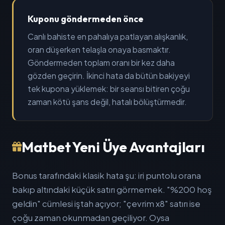
Kuponu göndermeden önce
Canlı bahiste en pahalıya patlayan alışkanlık,
oran düşerken telaşla onaya basmaktır.
Göndermeden toplam oranı bir kez daha
gözden geçirin. İkinci hata da bütün bakiyeyi
tek kupona yüklemek: bir seansı bitiren çoğu
zaman kötü şans değil, hatalı bölüştürmedir.
Matbet Yeni Üye Avantajları
Bonus tarafındaki klasik hata şu: iri puntolu orana
bakıp altındaki küçük satırı görmemek. "%200 hoş
geldin" cümlesi iştah açıyor; "çevrim x8" satırı ise
çoğu zaman okunmadan geçiliyor. Oysa