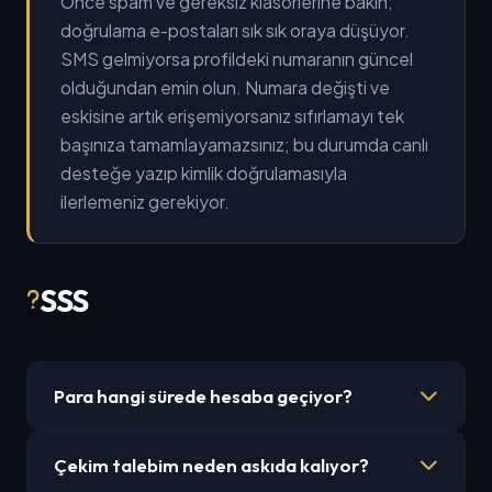
Önce spam ve gereksiz klasörlerine bakın;
doğrulama e-postaları sık sık oraya düşüyor.
SMS gelmiyorsa profildeki numaranın güncel
olduğundan emin olun. Numara değişti ve
eskisine artık erişemiyorsanız sıfırlamayı tek
başınıza tamamlayamazsınız; bu durumda canlı
desteğe yazıp kimlik doğrulamasıyla
ilerlemeniz gerekiyor.
SSS
Para hangi sürede hesaba geçiyor?
Kimlik doğrulaması tamamlanmış hesaplarda
Çekim talebim neden askıda kalıyor?
kripto çekimleri 15-40 dakikada, e-cüzdan