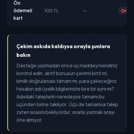
Ön
ödemeli
100 TL
—
Çekim
kart
Çekim askıda kaldıysa sırayla şunlara
bakın
Desteğe yazmadan önce üç maddeyi kendiniz
kontrol edin: aktif bonusun çevrimi bitti mi,
kimlik doğrulaması tamam mı, para çekeceğiniz
hesabın adı üyelik bilgilerinizle bire bir aynı mı?
Askıdaki taleplerin neredeyse tamamı bu
üçünden birine takılıyor. Üçü de tamamsa talep
zaten sırasını bekliyordur; ısrarla yazmak sırayı
öne almıyor.