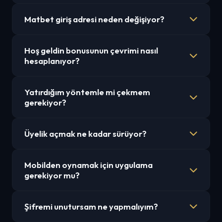
çekimleri 20-60 dakikada, Papara çekimleri 1-4
Askıda kalan taleplerin neredeyse tamamı üç
saatte sonuçlanıyor. Banka havalesi bankanın
Matbet giriş adresi neden değişiyor?
sebepten birine dayanıyor: aktif bonusun
mesai saatine bağlı olduğu için bir iş gününü
çevrimi tamamlanmamıştır, kimlik doğrulaması
Curaçao lisansıyla çalışan bahis siteleri
bulabiliyor. İlk çekimde belge incelemesi sıraya
bitmemiştir ya da para çekilecek hesabın adı
Hoş geldin bonusunun çevrimi nasıl
Türkiye'de dönemsel erişim engelleriyle
girdiğinden süre biraz uzayabilir.
hesaplanıyor?
üyelik adıyla birebir aynı değildir. Üçü de
karşılaşıyor. Engellenen alan adının yerine yedek
tamamsa talep kendiliğinden ilerliyor, ısrarla
bir adres devreye giriyor. Bakiyeniz, açık
Hoş geldin paketi ilk yatırımın yüzde 200'ü kadar
mesaj atmak sırayı öne almıyor.
Yatırdığım yöntemle mi çekmem
kuponlarınız ve bonus çevrim ilerlemeniz
bonus veriyor, üst sınır 10.000 TL. Çevrim
gerekiyor?
sunucuda durduğu için bu değişimden
katsayısı x8. Yani 2.000 TL yatırıp 4.000 TL
etkilenmiyor; yeni adresten giriş yapmanız
bonus aldıysanız 4.000 × 8 = 32.000 TL'lik
Zorunlu değil ama en hızlısı bu. Yatırım yaptığınız
yeterli.
Üyelik açmak ne kadar sürüyor?
toplam bahis hacmi açmanız gerekiyor. Bu hacim
kanaldan çekim istediğinizde kaynak
dolmadan bonus bakiyesi çekilemiyor.
doğrulaması ek adım gerektirmiyor ve talep
Kayıt formu ad, soyad, e-posta, telefon ve
daha çabuk onaylanıyor. Yöntem
Mobilden oynamak için uygulama
parola istiyor; ortalama üç dakikada bitiyor. SMS
gerekiyor mu?
değiştirdiğinizde ek belge istenmesi ihtimali
veya e-posta ile gelen doğrulama kodunu
artıyor, dolayısıyla süre de uzuyor.
girerek hesabı aktif ediyorsunuz. Bilgilerin
Gerekmiyor. Site mobil tarayıcıda tam işlevle
Şifremi unutursam ne yapmalıyım?
gerçek olması şart, çünkü çekim aşamasında
çalışıyor, arayüz ekran boyutuna kendisi uyum
üyelik adı ile banka hesabı adının birebir aynı