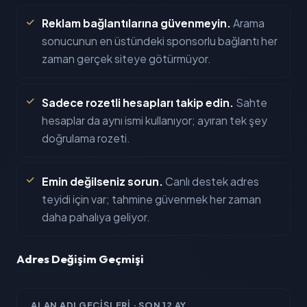
Reklam bağlantılarına güvenmeyin.
Arama
sonucunun en üstündeki sponsorlu bağlantı her
zaman gerçek siteye götürmüyor.
Sadece rozetli hesapları takip edin.
Sahte
hesaplar da aynı ismi kullanıyor; ayıran tek şey
doğrulama rozeti.
Emin değilseniz sorun.
Canlı destek adres
teyidi için var; tahmine güvenmek her zaman
daha pahalıya geliyor.
Adres Değişim Geçmişi
ALAN ADI GEÇIŞLERI · SON 12 AY