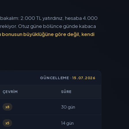
e bakalım: 2.000 TL yatırdınız, hesaba 4.000
rekiyor. Otuz güne bölünce günde kabaca
ı bonusun büyüklüğüne göre değil, kendi
GÜNCELLEME ·
15.07.2026
ÇEVRIM
SÜRE
30 gün
x8
14 gün
x5