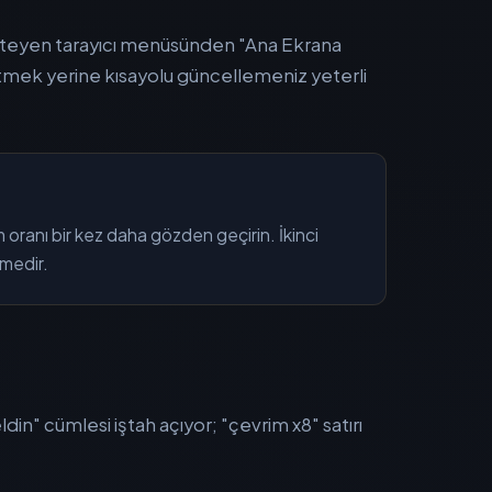
 isteyen tarayıcı menüsünden "Ana Ekrana
gitmek yerine kısayolu güncellemeniz yeterli
ranı bir kez daha gözden geçirin. İkinci
rmedir.
in" cümlesi iştah açıyor; "çevrim x8" satırı