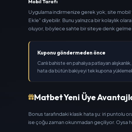
Mobil Tarafı
Uygulama indirmenize gerek yok; site mobil t
Ekle" diyebilir. Bunu yalnızca bir kolaylık o
oluyor, böylece sahte bir siteye denk gelme ri
Kuponu göndermeden önce
Canlı bahiste en pahalıya patlayan alışkanlı
hata da bütün bakiyeyi tek kupona yüklemek: 
Matbet Yeni Üye Avantajl
Bonus tarafındaki klasik hata şu: iri puntolu 
ise çoğu zaman okunmadan geçiliyor. Oysa hesa