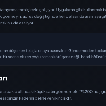
arayıcıda tam işlevle çalışıyor. Uygulama gibi kullanmak
larak görmeyin: adres değiştiğinde her defasında aramaya 
skiniz de azalıyor.
k, oran düşerken telaşla onaya basmaktır. Göndermeden toplam o
bir seansı bitiren çoğu zaman kötü şans değil, hatalı bölüştü
arı
orana bakıp altındaki küçük satırı görmemek. "%200 hoş geld
bınızın kaderini belirleyen ikincisidir.