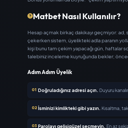
Matbet Nasıl Kullanılır?
Hesap açmak birkaç dakikayı geçmiyor: ad, s
çekerken sistem, üyelikteki adla paranın yolla
kişi bunu tam çekim yapacağı gün, haftalar son
talebiniz inceleme kuyruğunda bekler; öncede
Adım Adım Üyelik
Doğruladığınız adresi açın.
Duyuru kanalın
İsminizi kimlikteki gibi yazın.
Kısaltma, tak
Parolayı gelişigüzel seçmeyin.
En az sekiz