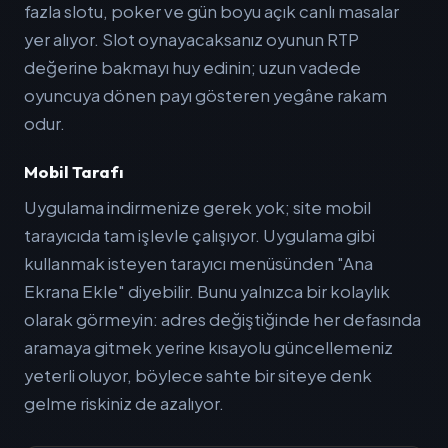
fazla slotu, poker ve gün boyu açık canlı masalar
yer alıyor. Slot oynayacaksanız oyunun RTP
değerine bakmayı huy edinin; uzun vadede
oyuncuya dönen payı gösteren yegâne rakam
odur.
Mobil Tarafı
Uygulama indirmenize gerek yok; site mobil
tarayıcıda tam işlevle çalışıyor. Uygulama gibi
kullanmak isteyen tarayıcı menüsünden "Ana
Ekrana Ekle" diyebilir. Bunu yalnızca bir kolaylık
olarak görmeyin: adres değiştiğinde her defasında
aramaya gitmek yerine kısayolu güncellemeniz
yeterli oluyor, böylece sahte bir siteye denk
gelme riskiniz de azalıyor.