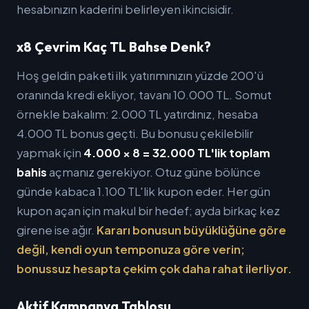
hesabınızın kaderini belirleyen ikincisidir.
x8 Çevrim Kaç TL Bahse Denk?
Hoş geldin paketi ilk yatırımınızın yüzde 200'ü
oranında kredi ekliyor, tavanı 10.000 TL. Somut
örnekle bakalım: 2.000 TL yatırdınız, hesaba
4.000 TL bonus geçti. Bu bonusu çekilebilir
yapmak için
4.000 × 8 = 32.000 TL'lik toplam
bahis
açmanız gerekiyor. Otuz güne bölünce
günde kabaca 1.100 TL'lik kupon eder. Her gün
kupon açan için makul bir hedef; ayda birkaç kez
girene ise ağır.
Kararı bonusun büyüklüğüne göre
değil, kendi oyun temponuza göre verin;
bonussuz hesapta çekim çok daha rahat ilerliyor.
Aktif Kampanya Tablosu