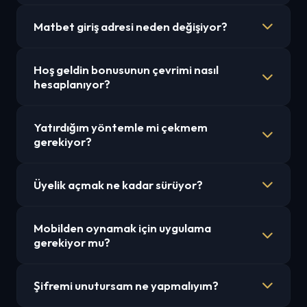
çekimleri 20-60 dakikada, Papara çekimleri 1-4
Askıda kalan taleplerin neredeyse tamamı üç
saatte sonuçlanıyor. Banka havalesi bankanın
Matbet giriş adresi neden değişiyor?
sebepten birine dayanıyor: aktif bonusun
mesai saatine bağlı olduğu için bir iş gününü
çevrimi tamamlanmamıştır, kimlik doğrulaması
Curaçao lisansıyla çalışan bahis siteleri
bulabiliyor. İlk çekimde belge incelemesi sıraya
bitmemiştir ya da para çekilecek hesabın adı
Hoş geldin bonusunun çevrimi nasıl
Türkiye'de dönemsel erişim engelleriyle
girdiğinden süre biraz uzayabilir.
hesaplanıyor?
üyelik adıyla birebir aynı değildir. Üçü de
karşılaşıyor. Engellenen alan adının yerine yedek
tamamsa talep kendiliğinden ilerliyor, ısrarla
bir adres devreye giriyor. Bakiyeniz, açık
Hoş geldin paketi ilk yatırımın yüzde 200'ü kadar
mesaj atmak sırayı öne almıyor.
Yatırdığım yöntemle mi çekmem
kuponlarınız ve bonus çevrim ilerlemeniz
bonus veriyor, üst sınır 10.000 TL. Çevrim
gerekiyor?
sunucuda durduğu için bu değişimden
katsayısı x8. Yani 2.000 TL yatırıp 4.000 TL
etkilenmiyor; yeni adresten giriş yapmanız
bonus aldıysanız 4.000 × 8 = 32.000 TL'lik
Zorunlu değil ama en hızlısı bu. Yatırım yaptığınız
yeterli.
Üyelik açmak ne kadar sürüyor?
toplam bahis hacmi açmanız gerekiyor. Bu hacim
kanaldan çekim istediğinizde kaynak
dolmadan bonus bakiyesi çekilemiyor.
doğrulaması ek adım gerektirmiyor ve talep
Kayıt formu ad, soyad, e-posta, telefon ve
daha çabuk onaylanıyor. Yöntem
Mobilden oynamak için uygulama
parola istiyor; ortalama üç dakikada bitiyor. SMS
gerekiyor mu?
değiştirdiğinizde ek belge istenmesi ihtimali
veya e-posta ile gelen doğrulama kodunu
artıyor, dolayısıyla süre de uzuyor.
girerek hesabı aktif ediyorsunuz. Bilgilerin
Gerekmiyor. Site mobil tarayıcıda tam işlevle
Şifremi unutursam ne yapmalıyım?
gerçek olması şart, çünkü çekim aşamasında
çalışıyor, arayüz ekran boyutuna kendisi uyum
üyelik adı ile banka hesabı adının birebir aynı