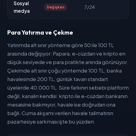
Sosyal
Gü
7/24
Değişken
medya
duy
Para Yatırma ve Çekme
Yatırımda alt sınır yönteme göre 50 ile 100 TL
arasında değişiyor; Papara, e-cüzdan ve kripto en
düşük seviyede ve para pratikte anında görünüyor.
Çekimde alt sınır çoğu yöntemde 100 TL, banka
havalesinde 200 TL; günlük tavan standart
üyelerde 40.000 TL. Süre farkının sebebi platform
değil, kanalın kendisi: kripto ile e-cüzdan bankanın
mesaisine bakmıyor, havale ise doğrudan ona
bağlı. Cuma akşamı verilen havale talimatının
pazartesiye sarkması işte bu yüzden.