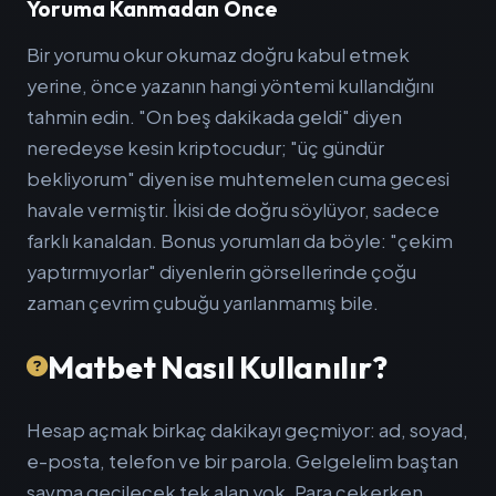
Yoruma Kanmadan Önce
Bir yorumu okur okumaz doğru kabul etmek
yerine, önce yazanın hangi yöntemi kullandığını
tahmin edin. "On beş dakikada geldi" diyen
neredeyse kesin kriptocudur; "üç gündür
bekliyorum" diyen ise muhtemelen cuma gecesi
havale vermiştir. İkisi de doğru söylüyor, sadece
farklı kanaldan. Bonus yorumları da böyle: "çekim
yaptırmıyorlar" diyenlerin görsellerinde çoğu
zaman çevrim çubuğu yarılanmamış bile.
Matbet Nasıl Kullanılır?
Hesap açmak birkaç dakikayı geçmiyor: ad, soyad,
e-posta, telefon ve bir parola. Gelgelelim baştan
savma geçilecek tek alan yok. Para çekerken