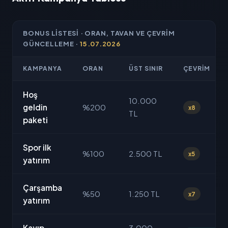
BONUS LISTESI · ORAN, TAVAN VE ÇEVRIM
GÜNCELLEME ·
15.07.2026
KAMPANYA
ORAN
ÜST SINIR
ÇEVRIM
Hoş
10.000
geldin
%200
x8
TL
paketi
Spor ilk
%100
2.500 TL
x5
yatırım
Çarşamba
%50
1.250 TL
x7
yatırım
Kayıp
3.000