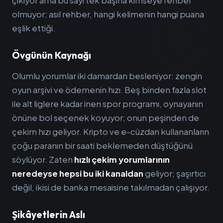
çıkıyor ama bu sayı tek başına kimseye rehber
olmuyor; asıl rehber, hangi kelimenin hangi puana
eşlik ettiği.
Övgünün Kaynağı
Olumlu yorumlar iki damardan besleniyor: zengin
oyun arşivi ve ödemenin hızı. Beş binden fazla slot
ile alt liglere kadar inen spor programı, oynayanın
önüne bol seçenek koyuyor; onun peşinden de
çekim hızı geliyor. Kripto ve e-cüzdan kullananların
çoğu paranın bir saati beklemeden düştüğünü
söylüyor. Zaten
hızlı çekim yorumlarının
neredeyse hepsi bu iki kanaldan
geliyor; şaşırtıcı
değil, ikisi de banka mesaisine takılmadan çalışıyor.
Şikâyetlerin Aslı