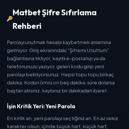
Matbet Şifre Sıfırlama
Rehberi
Parolayı unutmak hesabı kaybetmek anlamına
gelmiyor. Giriş ekranındaki "Şifremi Unuttum"
bağlantısına tıklıyor, kayıtlı e-postanızı ya da
telefonunuzu yazıyor, gelen kodu girip yeni
parolayı belirliyorsunuz. Hepsi topu topu birkaç
dakika. Kodun ömrü on beş dakika; süre dolarsa
baştan alırsınız, kaybınız bir dakikadan ibaret.
İşin Kritik Yeri: Yeni Parola
En kritik an, yeni parolayı seçtiğiniz an. En az sekiz
karakter olsun; içinde büyük harf, küçük harf,