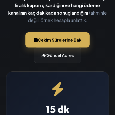
liralık kupon çıkardığını ve hangi ödeme
kanalının kaç dakikada sonuçlandığını
tahminle
değil, örnek hesapla anlattık.
Çekim Sürelerine Bak
Güncel Adres
15 dk