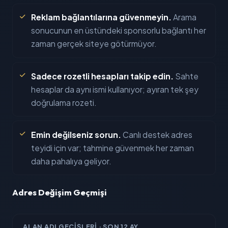
Reklam bağlantılarına güvenmeyin.
Arama
sonucunun en üstündeki sponsorlu bağlantı her
zaman gerçek siteye götürmüyor.
Sadece rozetli hesapları takip edin.
Sahte
hesaplar da aynı ismi kullanıyor; ayıran tek şey
doğrulama rozeti.
Emin değilseniz sorun.
Canlı destek adres
teyidi için var; tahmine güvenmek her zaman
daha pahalıya geliyor.
Adres Değişim Geçmişi
ALAN ADI GEÇIŞLERI · SON 12 AY