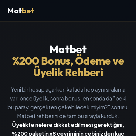
Mat
bet
Matbet
%200 Bonus, Ödeme ve
Üyelik Rehberi
Yeni bir hesap açarken kafada hep aynı sıralama
var: önce üyelik, sonra bonus, en sonda da "peki
bu parayı gerçekten çekebilecek miyim?" sorusu.
Matbet rehberini de tam bu sırayla kurduk.
Üyelikte nelere dikkat edilmesi gerektiğini,
%200 paketin x8 çevriminin cebinizden kaç