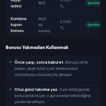
%15
Çevrimsiz
iadesi
TL
Kombine
%25
2.000
kupon
ek
Çevrimsiz
TL
bonusu
kazanç
Bonusu Yakmadan Kullanmak
Önce çarp, sonra kabul et.
Bonusu x8 ile
çarpın; çıkan tutar oyun temponuzun
üstündeyse o bonusu hiç almayın.
Otuz günü takvime yaz.
Süre dolduğunda
bonus iptal oluyor, o güne kadar biriktirdiğiniz
çevrim de siliniyor.