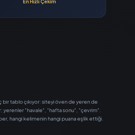
En Hızlı Çekim
 bir tablo çıkıyor: siteyi öven de yeren de
or; yerenler "havale", "hafta sonu", "çevrim".
r, hangi kelimenin hangi puana eşlik ettiği.