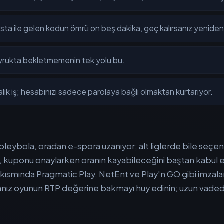
a ile gelen kodun ömrü on beş dakika, geç kalırsanız yeniden i
kuyrukta bekletmemenin tek yolu bu.
lık iş; hesabınızı sadece parolaya bağlı olmaktan kurtarıyor.
leybola, oradan e-spora uzanıyor; alt liglerde bile seçene
n, kuponu onaylarken oranın kayabileceğini baştan kabul ed
smında Pragmatic Play, NetEnt ve Play'n GO gibi imzalar
aksanız oyunun RTP değerine bakmayı huy edinin; uzun va