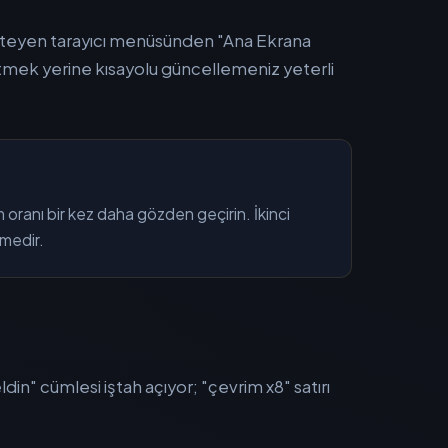
 isteyen tarayıcı menüsünden "Ana Ekrana
gitmek yerine kısayolu güncellemeniz yeterli
ranı bir kez daha gözden geçirin. İkinci
rmedir.
in" cümlesi iştah açıyor; "çevrim x8" satırı