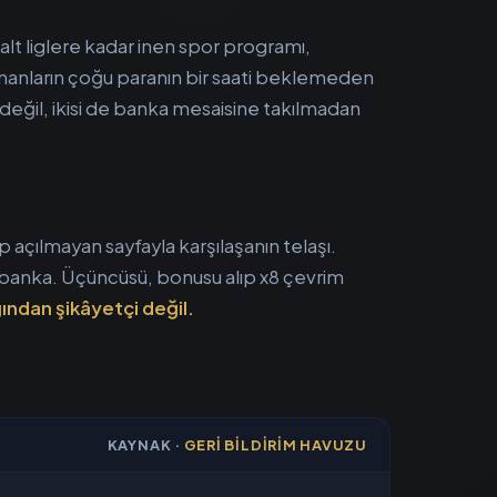
alt liglere kadar inen spor programı,
nanların çoğu paranın bir saati beklemeden
ı değil, ikisi de banka mesaisine takılmadan
 açılmayan sayfayla karşılaşanın telaşı.
ı banka. Üçüncüsü, bonusu alıp x8 çevrim
ından şikâyetçi değil.
KAYNAK ·
GERI BILDIRIM HAVUZU