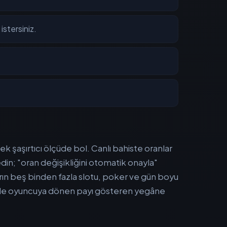
stersiniz.
k şaşırtıcı ölçüde bol. Canlı bahiste oranlar
in; "oran değişikliğini otomatik onayla"
ın beş binden fazla slotu, poker ve gün boyu
dede oyuncuya dönen payı gösteren yegâne