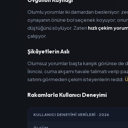
Övgünün Kaynağı
Olumlu yorumlar iki damardan besleniyor: zeng
oynayanın önüne bol seçenek koyuyor; onun p
düştüğünü söylüyor. Zaten
hızlı çekim yorum
çalışıyor.
Şikâyetlerin Aslı
Olumsuz yorumlar başta karışık görünse de der
İkincisi, cuma akşamı havale talimatı verip p
satırını görmeden çekim isteyenlerin reddi.
Ü
Rakamlarla Kullanıcı Deneyimi
KULLANICI DENEYIMI VERILERI · 2026