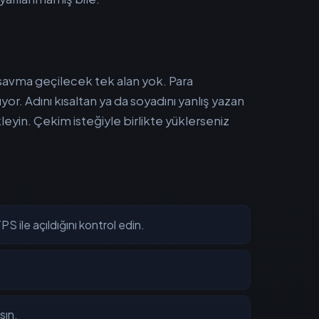
savma geçilecek tek alan yok. Para
or. Adını kısaltan ya da soyadını yanlış yazan
leyin. Çekim isteğiyle birlikte yüklerseniz
 ile açıldığını kontrol edin.
sın.