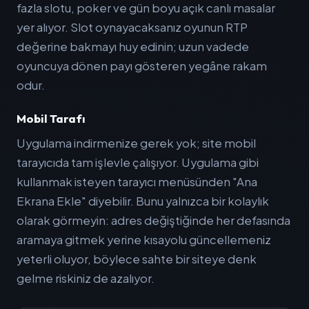
fazla slotu, poker ve gün boyu açık canlı masalar
yer alıyor. Slot oynayacaksanız oyunun RTP
değerine bakmayı huy edinin; uzun vadede
oyuncuya dönen payı gösteren yegâne rakam
odur.
Mobil Tarafı
Uygulama indirmenize gerek yok; site mobil
tarayıcıda tam işlevle çalışıyor. Uygulama gibi
kullanmak isteyen tarayıcı menüsünden "Ana
Ekrana Ekle" diyebilir. Bunu yalnızca bir kolaylık
olarak görmeyin: adres değiştiğinde her defasında
aramaya gitmek yerine kısayolu güncellemeniz
yeterli oluyor, böylece sahte bir siteye denk
gelme riskiniz de azalıyor.