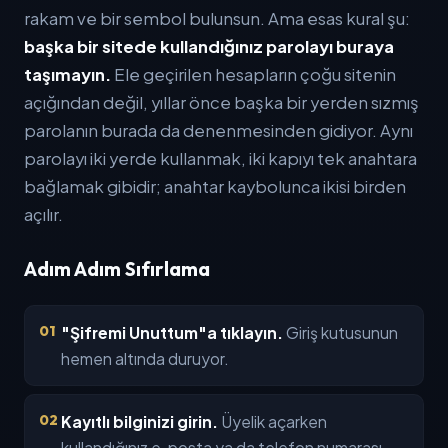
rakam ve bir sembol bulunsun. Ama esas kural şu:
başka bir sitede kullandığınız parolayı buraya
taşımayın.
Ele geçirilen hesapların çoğu sitenin
açığından değil, yıllar önce başka bir yerden sızmış
parolanın burada da denenmesinden gidiyor. Aynı
parolayı iki yerde kullanmak, iki kapıyı tek anahtara
bağlamak gibidir; anahtar kaybolunca ikisi birden
açılır.
Adım Adım Sıfırlama
"Şifremi Unuttum"a tıklayın.
Giriş kutusunun
hemen altında duruyor.
Kayıtlı bilginizi girin.
Üyelik açarken
kullandığınız e-posta ya da telefon numarası.