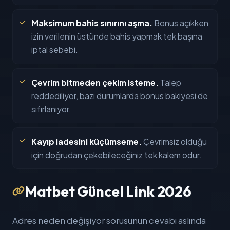
Maksimum bahis sınırını aşma.
Bonus açıkken
izin verilenin üstünde bahis yapmak tek başına
iptal sebebi.
Çevrim bitmeden çekim isteme.
Talep
reddediliyor, bazı durumlarda bonus bakiyesi de
sıfırlanıyor.
Kayıp iadesini küçümseme.
Çevrimsiz olduğu
için doğrudan çekebileceğiniz tek kalem odur.
Matbet Güncel Link 2026
Adres neden değişiyor sorusunun cevabı aslında