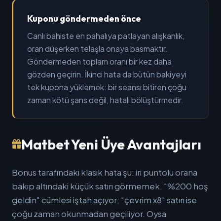
Kuponu göndermeden önce
Canlı bahiste en pahalıya patlayan alışkanlık,
oran düşerken telaşla onaya basmaktır.
Göndermeden toplam oranı bir kez daha
gözden geçirin. İkinci hata da bütün bakiyeyi
tek kupona yüklemek: bir seansı bitiren çoğu
zaman kötü şans değil, hatalı bölüştürmedir.
Matbet Yeni Üye Avantajları
Bonus tarafındaki klasik hata şu: iri puntolu orana
bakıp altındaki küçük satırı görmemek. "%200 hoş
geldin" cümlesi iştah açıyor; "çevrim x8" satırı ise
çoğu zaman okunmadan geçiliyor. Oysa