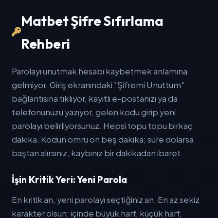
Matbet Şifre Sıfırlama
Rehberi
Parolayı unutmak hesabı kaybetmek anlamına
gelmiyor. Giriş ekranındaki "Şifremi Unuttum"
bağlantısına tıklıyor, kayıtlı e-postanızı ya da
telefonunuzu yazıyor, gelen kodu girip yeni
parolayı belirliyorsunuz. Hepsi topu topu birkaç
dakika. Kodun ömrü on beş dakika; süre dolarsa
baştan alırsınız, kaybınız bir dakikadan ibaret.
İşin Kritik Yeri: Yeni Parola
En kritik an, yeni parolayı seçtiğiniz an. En az sekiz
karakter olsun; içinde büyük harf, küçük harf,