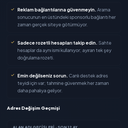
Reklam bağlantılarına güvenmeyin.
Arama
sonucunun en üstündeki sponsorlu bağlantı her
zaman gerçek siteye götürmüyor.
Sadece rozetli hesapları takip edin.
Sahte
hesaplar da aynı ismi kullanıyor; ayıran tek şey
doğrulama rozeti.
Emin değilseniz sorun.
Canlı destek adres
teyidi için var; tahmine güvenmek her zaman
daha pahalıya geliyor.
Adres Değişim Geçmişi
ALAN ADI GEÇIŞLERI · SON 12 AY