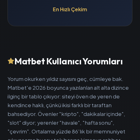
En Hızlı Çekim
Matbet Kullanıcı Yorumları
Yorum okurken yıldız sayısını geç, cümleye bak.
Matbet'e 2026 boyunca yazılanları alt alta dizince
ilginç bir tablo çıkıyor: siteyi öven de yeren de
kendince haklı, çünkü ikisi farklı bir taraftan
bahsediyor. Övenler "kripto", "dakikalar içinde",
"slot" diyor; yerenler "havale", "hafta sonu",
"çevrim". Ortalama yüzde 86'lık bir memnuniyet