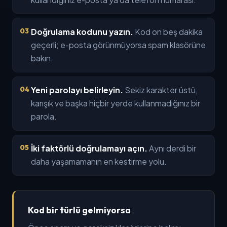
Doğrulama kodunu yazın.
Kod on beş dakika
geçerli; e-posta görünmüyorsa spam klasörüne
bakın.
Yeni parolayı belirleyin.
Sekiz karakter üstü,
karışık ve başka hiçbir yerde kullanmadığınız bir
parola.
İki faktörlü doğrulamayı açın.
Aynı derdi bir
daha yaşamamanın en kestirme yolu.
Kod bir türlü gelmiyorsa