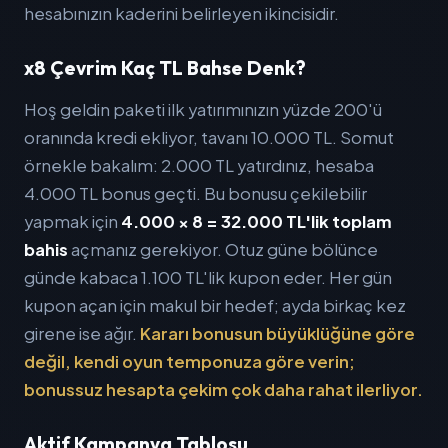
hesabınızın kaderini belirleyen ikincisidir.
x8 Çevrim Kaç TL Bahse Denk?
Hoş geldin paketi ilk yatırımınızın yüzde 200'ü
oranında kredi ekliyor, tavanı 10.000 TL. Somut
örnekle bakalım: 2.000 TL yatırdınız, hesaba
4.000 TL bonus geçti. Bu bonusu çekilebilir
yapmak için
4.000 × 8 = 32.000 TL'lik toplam
bahis
açmanız gerekiyor. Otuz güne bölünce
günde kabaca 1.100 TL'lik kupon eder. Her gün
kupon açan için makul bir hedef; ayda birkaç kez
girene ise ağır.
Kararı bonusun büyüklüğüne göre
değil, kendi oyun temponuza göre verin;
bonussuz hesapta çekim çok daha rahat ilerliyor.
Aktif Kampanya Tablosu