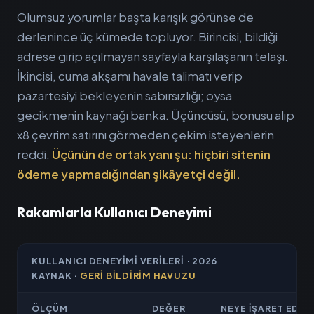
Olumsuz yorumlar başta karışık görünse de
derlenince üç kümede topluyor. Birincisi, bildiği
adrese girip açılmayan sayfayla karşılaşanın telaşı.
İkincisi, cuma akşamı havale talimatı verip
pazartesiyi bekleyenin sabırsızlığı; oysa
gecikmenin kaynağı banka. Üçüncüsü, bonusu alıp
x8 çevrim satırını görmeden çekim isteyenlerin
reddi.
Üçünün de ortak yanı şu: hiçbiri sitenin
ödeme yapmadığından şikâyetçi değil.
Rakamlarla Kullanıcı Deneyimi
KULLANICI DENEYIMI VERILERI · 2026
KAYNAK ·
GERI BILDIRIM HAVUZU
ÖLÇÜM
DEĞER
NEYE IŞARET EDIY