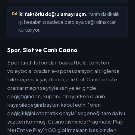
İki faktörlü doğrulamayı açın.
Yarım dakikalık
iş; hesabınızı sadece parolaya bağlı olmaktan
kurtarıyor.
Spor, Slot ve Canlı Casino
Spor tarafı futboldan basketbola, tenisten
voleybola, oradan e-spora uzanıyor; alt liglerde
bile seçenek şaşırtıcı ölçüde bol. Canlı bahiste
oranlar maçın seyriyle saniyeler içinde
değiştiğinden, kuponu onaylarken oranın
kayabileceğini baştan kabul edin; "oran
değişikliğini otomatik onayla" seçeneği tam da bu
yüzden konmuş. Casino kısmında Pragmatic Play,
NetEnt ve Play'n GO gibi imzaların beş binden