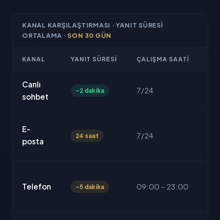
KANAL KARŞILAŞTIRMASI · YANIT SÜRESI
ORTALAMA ·
SON 30 GÜN
KANAL
YANIT SÜRESI
ÇALIŞMA SAATI
NE
Canlı
Aci
7/24
~2 dakika
sohbet
adr
Be
E-
7/24
yü
24 saat
posta
re
He
Telefon
09:00 – 23:00
do
~5 dakika
kon