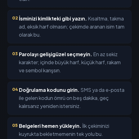
İsminizi kimlikteki gibi yazın.
Kısaltma, takma
ad, eksik harf olmasın; çekimde aranan isim tam
olarak bu.
Parolayı gelişigüzel seçmeyin.
En az sekiz
karakter; içinde büyük harf, küçük harf, rakam
ve sembol karışsın.
Doğrulama kodunu girin.
SMS ya da e-posta
ile gelen kodun ömrü on beş dakika, geç
kalırsanız yeniden istersiniz.
Belgeleri hemen yükleyin.
İlk çekiminizi
kuyrukta bekletmemenin tek yolu bu.