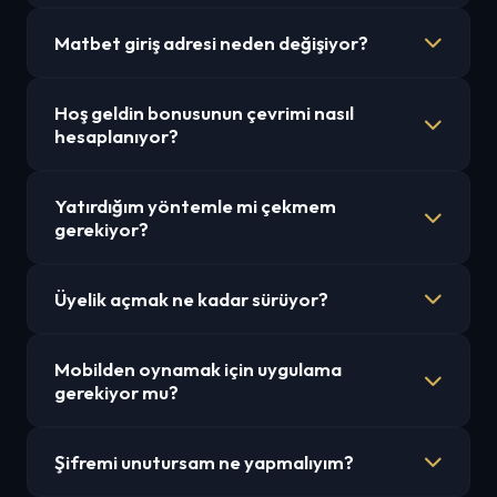
çekimleri 20-60 dakikada, Papara çekimleri 1-4
Askıda kalan taleplerin neredeyse tamamı üç
saatte sonuçlanıyor. Banka havalesi bankanın
Matbet giriş adresi neden değişiyor?
sebepten birine dayanıyor: aktif bonusun
mesai saatine bağlı olduğu için bir iş gününü
çevrimi tamamlanmamıştır, kimlik doğrulaması
Curaçao lisansıyla çalışan bahis siteleri
bulabiliyor. İlk çekimde belge incelemesi sıraya
bitmemiştir ya da para çekilecek hesabın adı
Hoş geldin bonusunun çevrimi nasıl
Türkiye'de dönemsel erişim engelleriyle
girdiğinden süre biraz uzayabilir.
hesaplanıyor?
üyelik adıyla birebir aynı değildir. Üçü de
karşılaşıyor. Engellenen alan adının yerine yedek
tamamsa talep kendiliğinden ilerliyor, ısrarla
bir adres devreye giriyor. Bakiyeniz, açık
Hoş geldin paketi ilk yatırımın yüzde 200'ü kadar
mesaj atmak sırayı öne almıyor.
Yatırdığım yöntemle mi çekmem
kuponlarınız ve bonus çevrim ilerlemeniz
bonus veriyor, üst sınır 10.000 TL. Çevrim
gerekiyor?
sunucuda durduğu için bu değişimden
katsayısı x8. Yani 2.000 TL yatırıp 4.000 TL
etkilenmiyor; yeni adresten giriş yapmanız
bonus aldıysanız 4.000 × 8 = 32.000 TL'lik
Zorunlu değil ama en hızlısı bu. Yatırım yaptığınız
yeterli.
Üyelik açmak ne kadar sürüyor?
toplam bahis hacmi açmanız gerekiyor. Bu hacim
kanaldan çekim istediğinizde kaynak
dolmadan bonus bakiyesi çekilemiyor.
doğrulaması ek adım gerektirmiyor ve talep
Kayıt formu ad, soyad, e-posta, telefon ve
daha çabuk onaylanıyor. Yöntem
Mobilden oynamak için uygulama
parola istiyor; ortalama üç dakikada bitiyor. SMS
gerekiyor mu?
değiştirdiğinizde ek belge istenmesi ihtimali
veya e-posta ile gelen doğrulama kodunu
artıyor, dolayısıyla süre de uzuyor.
girerek hesabı aktif ediyorsunuz. Bilgilerin
Gerekmiyor. Site mobil tarayıcıda tam işlevle
Şifremi unutursam ne yapmalıyım?
gerçek olması şart, çünkü çekim aşamasında
çalışıyor, arayüz ekran boyutuna kendisi uyum
üyelik adı ile banka hesabı adının birebir aynı