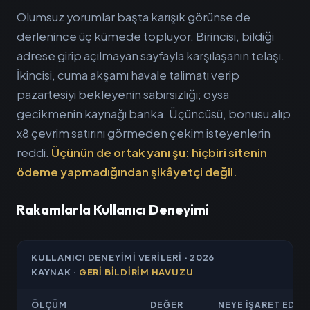
Olumsuz yorumlar başta karışık görünse de
derlenince üç kümede topluyor. Birincisi, bildiği
adrese girip açılmayan sayfayla karşılaşanın telaşı.
İkincisi, cuma akşamı havale talimatı verip
pazartesiyi bekleyenin sabırsızlığı; oysa
gecikmenin kaynağı banka. Üçüncüsü, bonusu alıp
x8 çevrim satırını görmeden çekim isteyenlerin
reddi.
Üçünün de ortak yanı şu: hiçbiri sitenin
ödeme yapmadığından şikâyetçi değil.
Rakamlarla Kullanıcı Deneyimi
KULLANICI DENEYIMI VERILERI · 2026
KAYNAK ·
GERI BILDIRIM HAVUZU
ÖLÇÜM
DEĞER
NEYE IŞARET EDIY