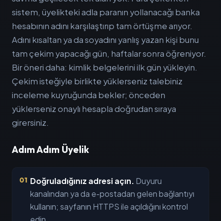
sistem, üyelikteki adla paranın yollanacağı banka
hesabının adını karşılaştırıp tam örtüşme arıyor.
Adını kısaltan ya da soyadını yanlış yazan kişi bunu
tam çekim yapacağı gün, haftalar sonra öğreniyor.
Bir öneri daha: kimlik belgelerini ilk gün yükleyin.
Çekim isteğiyle birlikte yüklerseniz talebiniz
inceleme kuyruğunda bekler; önceden
yüklerseniz onaylı hesapla doğrudan sıraya
girersiniz.
Adım Adım Üyelik
Doğruladığınız adresi açın.
Duyuru
kanalından ya da e-postadan gelen bağlantıyı
kullanın; sayfanın HTTPS ile açıldığını kontrol
edin.