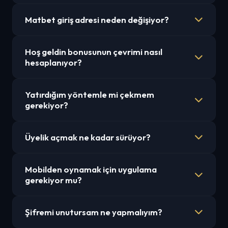
çekimleri 20-60 dakikada, Papara çekimleri 1-4
Askıda kalan taleplerin neredeyse tamamı üç
saatte sonuçlanıyor. Banka havalesi bankanın
Matbet giriş adresi neden değişiyor?
sebepten birine dayanıyor: aktif bonusun
mesai saatine bağlı olduğu için bir iş gününü
çevrimi tamamlanmamıştır, kimlik doğrulaması
Curaçao lisansıyla çalışan bahis siteleri
bulabiliyor. İlk çekimde belge incelemesi sıraya
bitmemiştir ya da para çekilecek hesabın adı
Hoş geldin bonusunun çevrimi nasıl
Türkiye'de dönemsel erişim engelleriyle
girdiğinden süre biraz uzayabilir.
hesaplanıyor?
üyelik adıyla birebir aynı değildir. Üçü de
karşılaşıyor. Engellenen alan adının yerine yedek
tamamsa talep kendiliğinden ilerliyor, ısrarla
bir adres devreye giriyor. Bakiyeniz, açık
Hoş geldin paketi ilk yatırımın yüzde 200'ü kadar
mesaj atmak sırayı öne almıyor.
Yatırdığım yöntemle mi çekmem
kuponlarınız ve bonus çevrim ilerlemeniz
bonus veriyor, üst sınır 10.000 TL. Çevrim
gerekiyor?
sunucuda durduğu için bu değişimden
katsayısı x8. Yani 2.000 TL yatırıp 4.000 TL
etkilenmiyor; yeni adresten giriş yapmanız
bonus aldıysanız 4.000 × 8 = 32.000 TL'lik
Zorunlu değil ama en hızlısı bu. Yatırım yaptığınız
yeterli.
Üyelik açmak ne kadar sürüyor?
toplam bahis hacmi açmanız gerekiyor. Bu hacim
kanaldan çekim istediğinizde kaynak
dolmadan bonus bakiyesi çekilemiyor.
doğrulaması ek adım gerektirmiyor ve talep
Kayıt formu ad, soyad, e-posta, telefon ve
daha çabuk onaylanıyor. Yöntem
Mobilden oynamak için uygulama
parola istiyor; ortalama üç dakikada bitiyor. SMS
gerekiyor mu?
değiştirdiğinizde ek belge istenmesi ihtimali
veya e-posta ile gelen doğrulama kodunu
artıyor, dolayısıyla süre de uzuyor.
girerek hesabı aktif ediyorsunuz. Bilgilerin
Gerekmiyor. Site mobil tarayıcıda tam işlevle
Şifremi unutursam ne yapmalıyım?
gerçek olması şart, çünkü çekim aşamasında
çalışıyor, arayüz ekran boyutuna kendisi uyum
üyelik adı ile banka hesabı adının birebir aynı