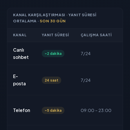
KANAL KARŞILAŞTIRMASI · YANIT SÜRESI
ORTALAMA ·
SON 30 GÜN
KANAL
YANIT SÜRESI
ÇALIŞMA SAATI
NE
Canlı
Aci
7/24
~2 dakika
sohbet
adr
Be
E-
7/24
yü
24 saat
posta
re
He
Telefon
09:00 – 23:00
do
~5 dakika
kon