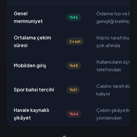
Genel
Ödeme hızı ve bül
%86
memnuniyet
genişliği belirleyici
Ortalama çekim
Kripto tarafı bu or
2 saat
süresi
çok altında
Kullanıcıların üçte ik
Mobilden giriş
%68
telefondan
Casino tarafı ikinc
Spor bahsi tercihi
%61
kalıyor
Havale kaynaklı
Çekim şikâyetlerin
%64
şikâyet
yöntemden