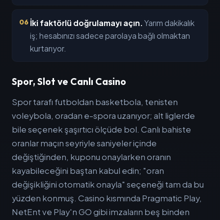
İki faktörlü doğrulamayı açın.
Yarım dakikalık
iş; hesabınızı sadece parolaya bağlı olmaktan
kurtarıyor.
Spor, Slot ve Canlı Casino
Spor tarafı futboldan basketbola, tenisten
voleybola, oradan e-spora uzanıyor; alt liglerde
bile seçenek şaşırtıcı ölçüde bol. Canlı bahiste
oranlar maçın seyriyle saniyeler içinde
değiştiğinden, kuponu onaylarken oranın
kayabileceğini baştan kabul edin; "oran
değişikliğini otomatik onayla" seçeneği tam da bu
yüzden konmuş. Casino kısmında Pragmatic Play,
NetEnt ve Play'n GO gibi imzaların beş binden