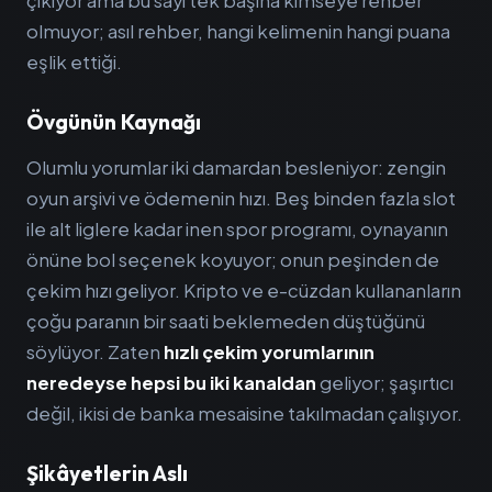
çıkıyor ama bu sayı tek başına kimseye rehber
olmuyor; asıl rehber, hangi kelimenin hangi puana
eşlik ettiği.
Övgünün Kaynağı
Olumlu yorumlar iki damardan besleniyor: zengin
oyun arşivi ve ödemenin hızı. Beş binden fazla slot
ile alt liglere kadar inen spor programı, oynayanın
önüne bol seçenek koyuyor; onun peşinden de
çekim hızı geliyor. Kripto ve e-cüzdan kullananların
çoğu paranın bir saati beklemeden düştüğünü
söylüyor. Zaten
hızlı çekim yorumlarının
neredeyse hepsi bu iki kanaldan
geliyor; şaşırtıcı
değil, ikisi de banka mesaisine takılmadan çalışıyor.
Şikâyetlerin Aslı