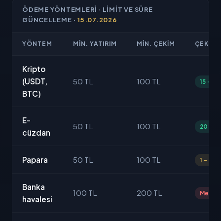
ÖDEME YÖNTEMLERI · LIMIT VE SÜRE
GÜNCELLEME ·
15.07.2026
YÖNTEM
MIN. YATIRIM
MIN. ÇEKIM
ÇEKIM 
Kripto
(USDT,
50 TL
100 TL
15 – 4
BTC)
E-
50 TL
100 TL
20 – 6
cüzdan
Papara
50 TL
100 TL
1 – 4 s
Banka
100 TL
200 TL
Mesai 
havalesi