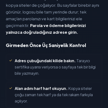
kopya siteler de çoğalıyor. Bu sayfalar birebir aynı
görünür, logosu bile tam yerinde durur; tek
amaçları parolanızı ve kart bilgilerinizi ele
geçirmektir.
Parola ve ödeme bilgilerinizi
yalnızca doğruladığınız adrese girin.
Girmeden Önce Üç Saniyelik Kontrol
Adres çubuğundaki kilide bakın.
Tarayıcı
sertifika uyarısı veriyorsa o sayfaya tek bir bilgi
bile yazmayın.
Alan adını harf harf okuyun.
Kopya siteler
çoğu zaman tek harf ya da tek rakam farkıyla
açılıyor.