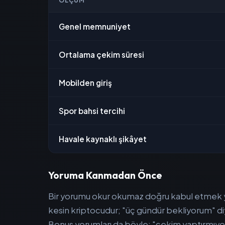
ÖLÇÜM
Genel memnuniyet
Ortalama çekim süresi
Mobilden giriş
Spor bahsi tercihi
Havale kaynaklı şikâyet
Yoruma Kanmadan Önce
Bir yorumu okur okumaz doğru kabul etmek ye
kesin kriptocudur; "üç gündür bekliyorum" di
Bonus yorumları da böyle: "çekim yaptırmıyo