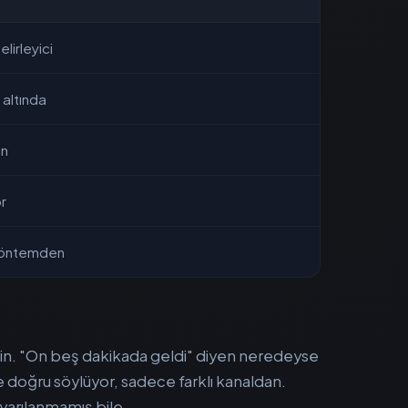
lirleyici
 altında
an
or
 yöntemden
in. "On beş dakikada geldi" diyen neredeyse
 doğru söylüyor, sadece farklı kanaldan.
yarılanmamış bile.