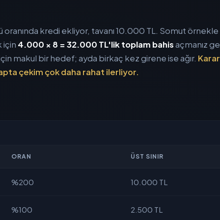
'ü oranında kredi ekliyor, tavanı 10.000 TL. Somut örnekl
 için
4.000 × 8 = 32.000 TL'lik toplam bahis
açmanız ge
çin makul bir hedef; ayda birkaç kez girene ise ağır.
Karar
ta çekim çok daha rahat ilerliyor.
ORAN
ÜST SINIR
%200
10.000 TL
%100
2.500 TL