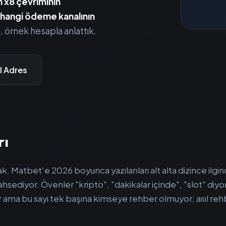
 x8 çevriminin
e hangi ödeme kanalının
, örnek hesapla anlattık.
l Adres
rı
. Matbet'e 2026 boyunca yazılanları alt alta dizince ilginç
 bahsediyor. Övenler "kripto", "dakikalar içinde", "slot" diy
 ama bu sayı tek başına kimseye rehber olmuyor; asıl rehbe