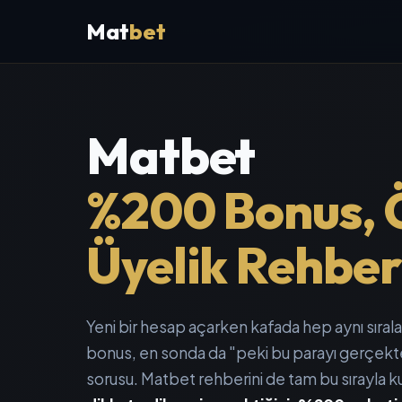
Mat
bet
Matbet
%200 Bonus, 
Üyelik Rehber
Yeni bir hesap açarken kafada hep aynı sıral
bonus, en sonda da "peki bu parayı gerçek
sorusu. Matbet rehberini de tam bu sırayla k