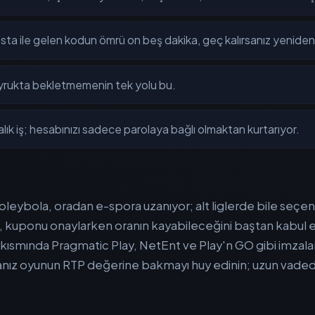
a ile gelen kodun ömrü on beş dakika, geç kalırsanız yeniden i
kuyrukta bekletmemenin tek yolu bu.
lık iş; hesabınızı sadece parolaya bağlı olmaktan kurtarıyor.
leybola, oradan e-spora uzanıyor; alt liglerde bile seçene
n, kuponu onaylarken oranın kayabileceğini baştan kabul ed
smında Pragmatic Play, NetEnt ve Play'n GO gibi imzalar
aksanız oyunun RTP değerine bakmayı huy edinin; uzun va