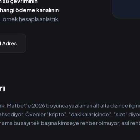
 x8 çevriminin
e hangi ödeme kanalının
, örnek hesapla anlattık.
l Adres
rı
. Matbet'e 2026 boyunca yazılanları alt alta dizince ilginç
 bahsediyor. Övenler "kripto", "dakikalar içinde", "slot" diy
 ama bu sayı tek başına kimseye rehber olmuyor; asıl rehbe