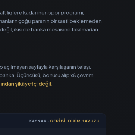
alt liglere kadar inen spor programı,
nanların çoğu paranın bir saati beklemeden
ı değil, ikisi de banka mesaisine takılmadan
 açılmayan sayfayla karşılaşanın telaşı.
ı banka. Üçüncüsü, bonusu alıp x8 çevrim
ından şikâyetçi değil.
KAYNAK ·
GERI BILDIRIM HAVUZU