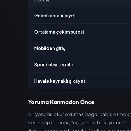
ÖLÇÜM
Genel memnuniyet
Ortalama çekim süresi
Mobilden giriş
Spor bahsi tercihi
Havale kaynaklı şikâyet
Yoruma Kanmadan Önce
Bir yorumu okur okumaz doğru kabul etmek ye
kesin kriptocudur; "üç gündür bekliyorum" di
Bonus yorumları da böyle: "çekim yaptırmıyo