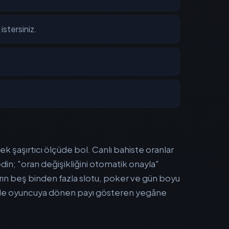
stersiniz.
k şaşırtıcı ölçüde bol. Canlı bahiste oranlar
in; "oran değişikliğini otomatik onayla"
ın beş binden fazla slotu, poker ve gün boyu
dede oyuncuya dönen payı gösteren yegâne