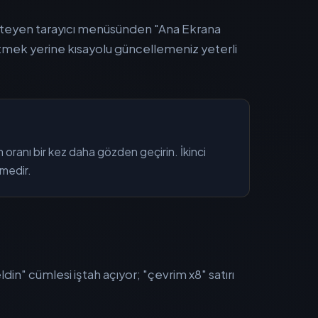
 isteyen tarayıcı menüsünden "Ana Ekrana
gitmek yerine kısayolu güncellemeniz yeterli
ranı bir kez daha gözden geçirin. İkinci
rmedir.
in" cümlesi iştah açıyor; "çevrim x8" satırı