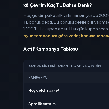
x8 Çevrim Kaç TL Bahse Denk?
Hoş geldin paketi ilk yatırımınızın yüzde 200
TL bonus geçti. Bu bonusu çekilebilir yapmak
1.100 TL'lik kupon eder. Her gün kupon açan i
oyun temponuza göre verin; bonussuz hesap
Aktif Kampanya Tablosu
BONUS LISTESI · ORAN, TAVAN VE ÇEVRIM
KAMPANYA
Hoş geldin paketi
Spor ilk yatırım