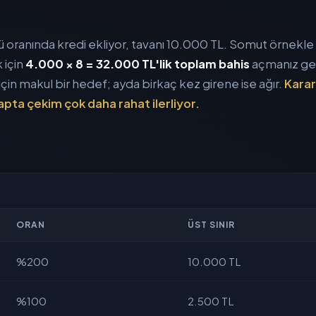
'ü oranında kredi ekliyor, tavanı 10.000 TL. Somut örnekl
 için
4.000 × 8 = 32.000 TL'lik toplam bahis
açmanız ge
çin makul bir hedef; ayda birkaç kez girene ise ağır.
Karar
ta çekim çok daha rahat ilerliyor.
ORAN
ÜST SINIR
%200
10.000 TL
%100
2.500 TL