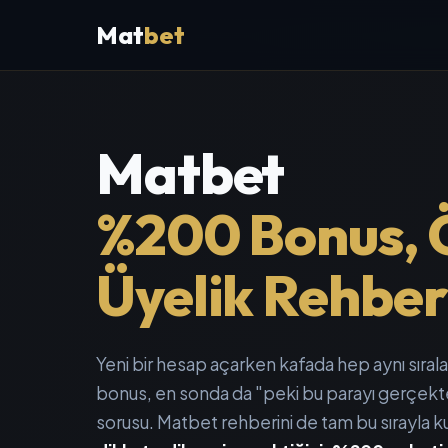
Mat
bet
Matbet
%200 Bonus, 
Üyelik Rehber
Yeni bir hesap açarken kafada hep aynı sıral
bonus, en sonda da "peki bu parayı gerçek
sorusu. Matbet rehberini de tam bu sırayla k