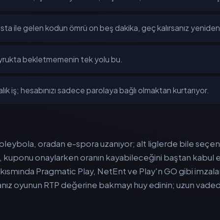
a ile gelen kodun ömrü on beş dakika, geç kalırsanız yeniden i
kuyrukta bekletmemenin tek yolu bu.
lık iş; hesabınızı sadece parolaya bağlı olmaktan kurtarıyor.
leybola, oradan e-spora uzanıyor; alt liglerde bile seçene
n, kuponu onaylarken oranın kayabileceğini baştan kabul ed
smında Pragmatic Play, NetEnt ve Play'n GO gibi imzalar
aksanız oyunun RTP değerine bakmayı huy edinin; uzun va