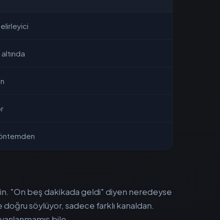
lirleyici
 altında
an
or
 yöntemden
in. "On beş dakikada geldi" diyen neredeyse
 doğru söylüyor, sadece farklı kanaldan.
yarılanmamış bile.