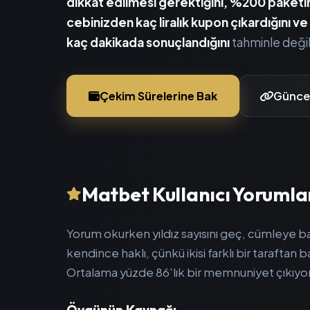
dikkat edilmesi gerektiğini, %200 paketin
cebinizden kaç liralık kupon çıkardığını v
kaç dakikada sonuçlandığını
tahminle değil
Çekim Sürelerine Bak
Günce
Matbet Kullanıcı Yorumla
Yorum okurken yıldız sayısını geç, cümleye bak
kendince haklı, çünkü ikisi farklı bir taraftan
Ortalama yüzde 86'lık bir memnuniyet çıkıyor