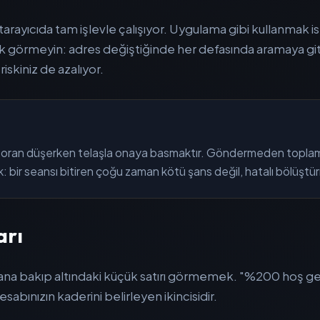
arayıcıda tam işlevle çalışıyor. Uygulama gibi kullanmak
larak görmeyin: adres değiştiğinde her defasında aramaya 
skiniz de azalıyor.
k, oran düşerken telaşla onaya basmaktır. Göndermeden toplam o
bir seansı bitiren çoğu zaman kötü şans değil, hatalı bölüştü
arı
orana bakıp altındaki küçük satırı görmemek. "%200 hoş geld
bınızın kaderini belirleyen ikincisidir.