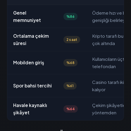
Genel
Ödeme hızı ve bül
%86
memnuniyet
genişliği belirleyici
Ortalama çekim
Kripto tarafı bu or
2 saat
süresi
çok altında
Kullanıcıların üçte ik
Mobilden giriş
%68
telefondan
Casino tarafı ikinc
Spor bahsi tercihi
%61
kalıyor
Havale kaynaklı
Çekim şikâyetlerin
%64
şikâyet
yöntemden