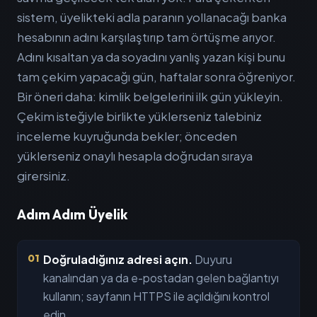
sistem, üyelikteki adla paranın yollanacağı banka
hesabının adını karşılaştırıp tam örtüşme arıyor.
Adını kısaltan ya da soyadını yanlış yazan kişi bunu
tam çekim yapacağı gün, haftalar sonra öğreniyor.
Bir öneri daha: kimlik belgelerini ilk gün yükleyin.
Çekim isteğiyle birlikte yüklerseniz talebiniz
inceleme kuyruğunda bekler; önceden
yüklerseniz onaylı hesapla doğrudan sıraya
girersiniz.
Adım Adım Üyelik
Doğruladığınız adresi açın.
Duyuru
kanalından ya da e-postadan gelen bağlantıyı
kullanın; sayfanın HTTPS ile açıldığını kontrol
edin.