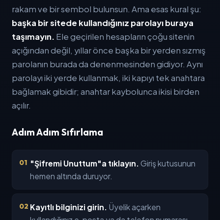
rakam ve bir sembol bulunsun. Ama esas kural şu:
başka bir sitede kullandığınız parolayı buraya
taşımayın.
Ele geçirilen hesapların çoğu sitenin
açığından değil, yıllar önce başka bir yerden sızmış
parolanın burada da denenmesinden gidiyor. Aynı
parolayı iki yerde kullanmak, iki kapıyı tek anahtara
bağlamak gibidir; anahtar kaybolunca ikisi birden
açılır.
Adım Adım Sıfırlama
"Şifremi Unuttum"a tıklayın.
Giriş kutusunun
hemen altında duruyor.
Kayıtlı bilginizi girin.
Üyelik açarken
kullandığınız e-posta ya da telefon numarası.