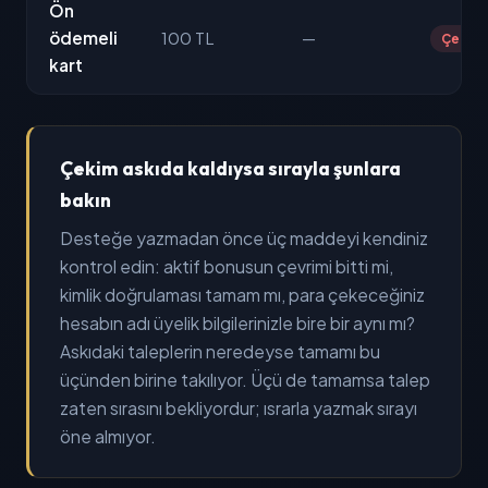
Ön
ödemeli
100 TL
—
Çekim
kart
Çekim askıda kaldıysa sırayla şunlara
bakın
Desteğe yazmadan önce üç maddeyi kendiniz
kontrol edin: aktif bonusun çevrimi bitti mi,
kimlik doğrulaması tamam mı, para çekeceğiniz
hesabın adı üyelik bilgilerinizle bire bir aynı mı?
Askıdaki taleplerin neredeyse tamamı bu
üçünden birine takılıyor. Üçü de tamamsa talep
zaten sırasını bekliyordur; ısrarla yazmak sırayı
öne almıyor.