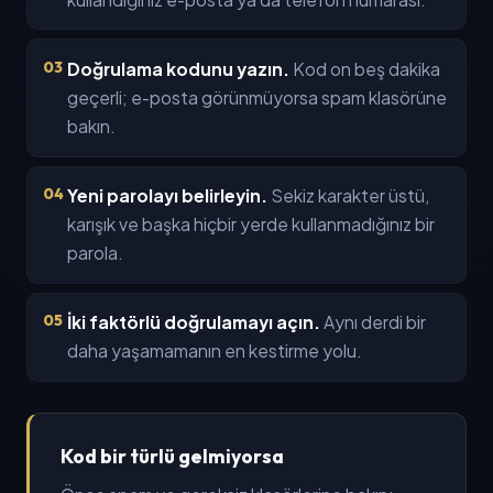
Doğrulama kodunu yazın.
Kod on beş dakika
geçerli; e-posta görünmüyorsa spam klasörüne
bakın.
Yeni parolayı belirleyin.
Sekiz karakter üstü,
karışık ve başka hiçbir yerde kullanmadığınız bir
parola.
İki faktörlü doğrulamayı açın.
Aynı derdi bir
daha yaşamamanın en kestirme yolu.
Kod bir türlü gelmiyorsa