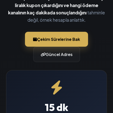
liralık kupon çıkardığını ve hangi ödeme
kanalının kaç dakikada sonuçlandığını
tahminle
değil, örnek hesapla anlattık.
Çekim Sürelerine Bak
Güncel Adres
15 dk