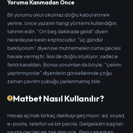
Yoruma Kanmadan Önce
Bir yorumu okur okumaz doğru kabul etmek
yerine, önce yazanın hangi yöntemi kullandığını
tahmin edin. "On beş dakikada geldi" diyen
neredeyse kesin kriptocudur; "üç gündür
bekliyorum" diyen ise muhtemelen cuma gecesi
havale vermiştir. İkisi de doğru söylüyor, sadece
farklı kanaldan. Bonus yorumları da böyle: "çekim
yaptırmıyorlar" diyenlerin görsellerinde çoğu
zaman çevrim çubuğu yarılanmamış bile.
Matbet Nasıl Kullanılır?
Hesap açmak birkaç dakikayı geçmiyor: ad, soyad,
e-posta, telefon ve bir parola. Gelgelelim baştan
savma geçilecek tek alan yok. Para çekerken