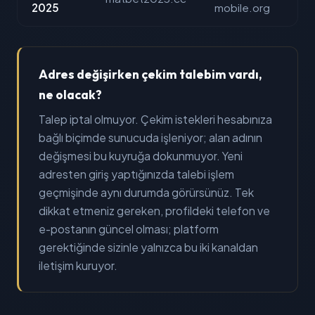
2025
mobile.org
Adres değişirken çekim talebim vardı,
ne olacak?
Talep iptal olmuyor. Çekim istekleri hesabınıza
bağlı biçimde sunucuda işleniyor; alan adının
değişmesi bu kuyruğa dokunmuyor. Yeni
adresten giriş yaptığınızda talebi işlem
geçmişinde aynı durumda görürsünüz. Tek
dikkat etmeniz gereken, profildeki telefon ve
e-postanın güncel olması; platform
gerektiğinde sizinle yalnızca bu iki kanaldan
iletişim kuruyor.