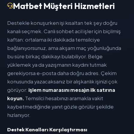
Matbet Müşteri Hizmetleri
Destekle konuşurken işi kısaltan tek şey doğru
kanalı seçmek. Canlı sohbet acil işler için biçilmiş
kaftan: ortalama iki dakikada temsilciye
bağlanıyorsunuz, ama akşam maç yoğunluğunda
bu süre birkaç dakikayı bulabiliyor. Belge
yüklemek ya da yazışmanın kaydını tutmak
gerekiyorsa e-posta daha doğru adres. Çekim
konusunda yazacaksanız bir alışkanlık işinizi çok
görüyor:
işlem numarasını mesajın ilk satırına
koyun.
Temsilci hesabınızı aramakla vakit
kaybetmediğinde yanıt gözle görülür şekilde
hızlanıyor.
Destek Kanalları Karşılaştırması