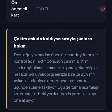
Ön
ödemeli
100 TL
—
Çekim
kart
Çekim askıda kaldıysa sırayla şunlara
bakın
Desteğe yazmadan önce üç maddeyi kendiniz
kontrol edin: aktif bonusun çevrimi bitti mi,
kimlik doğrulaması tamam mı, para çekeceğiniz
hesabın adı üyelik bilgilerinizle bire bir aynı mı?
Askıdaki taleplerin neredeyse tamamı bu
üçünden birine takılıyor. Üçü de tamamsa talep
zaten sırasını bekliyordur; ısrarla yazmak sırayı
öne almıyor.