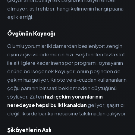
çıkıyor ama bu sayı tek başına kimseye rehber
olmuyor; asıl rehber, hangi kelimenin hangi puana
eşlik ettiği.
Övgünün Kaynağı
Olumlu yorumlar iki damardan besleniyor: zengin
oyun arşivi ve ödemenin hızı. Beş binden fazla slot
ile alt liglere kadar inen spor programı, oynayanın
önüne bol seçenek koyuyor; onun peşinden de
çekim hızı geliyor. Kripto ve e-cüzdan kullananların
çoğu paranın bir saati beklemeden düştüğünü
söylüyor. Zaten
hızlı çekim yorumlarının
neredeyse hepsi bu iki kanaldan
geliyor; şaşırtıcı
değil, ikisi de banka mesaisine takılmadan çalışıyor.
Şikâyetlerin Aslı