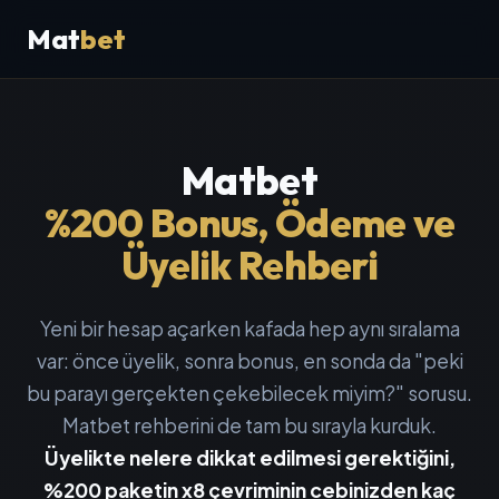
Mat
bet
Matbet
%200 Bonus, Ödeme ve
Üyelik Rehberi
Yeni bir hesap açarken kafada hep aynı sıralama
var: önce üyelik, sonra bonus, en sonda da "peki
bu parayı gerçekten çekebilecek miyim?" sorusu.
Matbet rehberini de tam bu sırayla kurduk.
Üyelikte nelere dikkat edilmesi gerektiğini,
%200 paketin x8 çevriminin cebinizden kaç