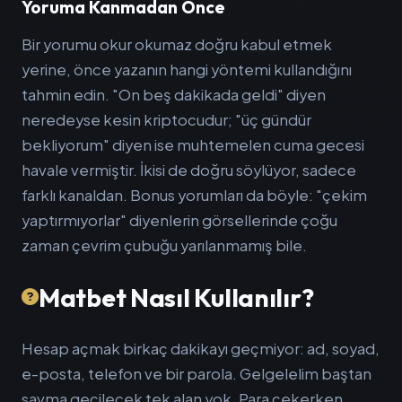
Yoruma Kanmadan Önce
Bir yorumu okur okumaz doğru kabul etmek
yerine, önce yazanın hangi yöntemi kullandığını
tahmin edin. "On beş dakikada geldi" diyen
neredeyse kesin kriptocudur; "üç gündür
bekliyorum" diyen ise muhtemelen cuma gecesi
havale vermiştir. İkisi de doğru söylüyor, sadece
farklı kanaldan. Bonus yorumları da böyle: "çekim
yaptırmıyorlar" diyenlerin görsellerinde çoğu
zaman çevrim çubuğu yarılanmamış bile.
Matbet Nasıl Kullanılır?
Hesap açmak birkaç dakikayı geçmiyor: ad, soyad,
e-posta, telefon ve bir parola. Gelgelelim baştan
savma geçilecek tek alan yok. Para çekerken