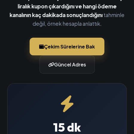
liralık kupon çıkardığını ve hangi ödeme
kanalının kaç dakikada sonuçlandığını
tahminle
değil, örnek hesapla anlattık.
Çekim Sürelerine Bak
Güncel Adres
15 dk