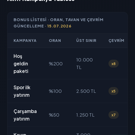
BONUS LISTESI · ORAN, TAVAN VE ÇEVRIM
GÜNCELLEME ·
15.07.2026
KAMPANYA
ORAN
ÜST SINIR
ÇEVRIM
Hoş
10.000
geldin
%200
x8
TL
paketi
Spor ilk
%100
2.500 TL
x5
yatırım
Çarşamba
%50
1.250 TL
x7
yatırım
Kayıp
3.000