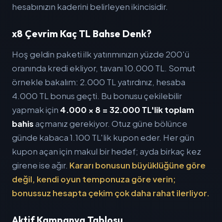
hesabınızın kaderini belirleyen ikincisidir.
x8 Çevrim Kaç TL Bahse Denk?
Hoş geldin paketi ilk yatırımınızın yüzde 200'ü
oranında kredi ekliyor, tavanı 10.000 TL. Somut
örnekle bakalım: 2.000 TL yatırdınız, hesaba
4.000 TL bonus geçti. Bu bonusu çekilebilir
yapmak için
4.000 × 8 = 32.000 TL'lik toplam
bahis
açmanız gerekiyor. Otuz güne bölünce
günde kabaca 1.100 TL'lik kupon eder. Her gün
kupon açan için makul bir hedef; ayda birkaç kez
girene ise ağır.
Kararı bonusun büyüklüğüne göre
değil, kendi oyun temponuza göre verin;
bonussuz hesapta çekim çok daha rahat ilerliyor.
Aktif Kampanya Tablosu