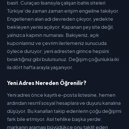
basit. Curaçao lisansıyla çalışan bahis siteleri
Türkiye'de zaman zaman erişim engeline takılıyor.
Engellenen alan adı devreden çıkıyor, yedekte
bekleyen yenisi açılıyor. Kapanan şey site değil,
yalnızca kapının numarası. Bakiyeniz, açık
kuponlarınız ve çevrim ilerlemeniz sunucuda
öylece duruyor; yeni adresten girince hepsini
bıraktığınız gibi bulursunuz. Değişim çoğunlukla iki
ila dört hafta arayla yaşanıyor.
Yeni Adres Nereden Öğrenilir?
Yeni adres önce kayıtlı e-posta listesine, hemen
ardından resmî sosyal hesaplara ve duyuru kanalına
düşüyor. Bu kanalları takip edenlerin çoğu değişimi
fark bile etmiyor. Asıl tehlike başka yerde:
markanın araması büyüdükçe onu taklit eden