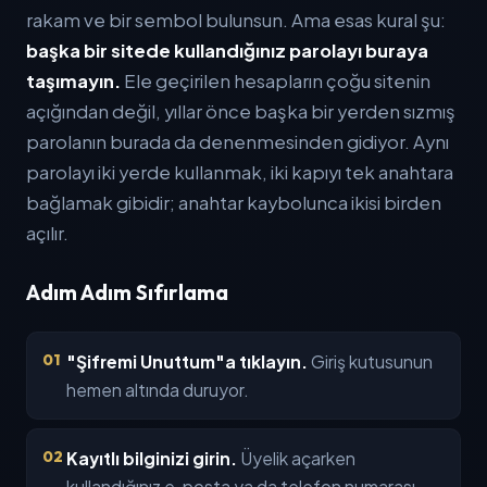
rakam ve bir sembol bulunsun. Ama esas kural şu:
başka bir sitede kullandığınız parolayı buraya
taşımayın.
Ele geçirilen hesapların çoğu sitenin
açığından değil, yıllar önce başka bir yerden sızmış
parolanın burada da denenmesinden gidiyor. Aynı
parolayı iki yerde kullanmak, iki kapıyı tek anahtara
bağlamak gibidir; anahtar kaybolunca ikisi birden
açılır.
Adım Adım Sıfırlama
"Şifremi Unuttum"a tıklayın.
Giriş kutusunun
hemen altında duruyor.
Kayıtlı bilginizi girin.
Üyelik açarken
kullandığınız e-posta ya da telefon numarası.