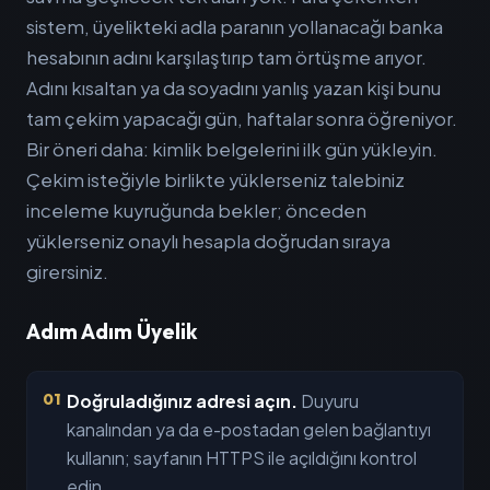
sistem, üyelikteki adla paranın yollanacağı banka
hesabının adını karşılaştırıp tam örtüşme arıyor.
Adını kısaltan ya da soyadını yanlış yazan kişi bunu
tam çekim yapacağı gün, haftalar sonra öğreniyor.
Bir öneri daha: kimlik belgelerini ilk gün yükleyin.
Çekim isteğiyle birlikte yüklerseniz talebiniz
inceleme kuyruğunda bekler; önceden
yüklerseniz onaylı hesapla doğrudan sıraya
girersiniz.
Adım Adım Üyelik
Doğruladığınız adresi açın.
Duyuru
kanalından ya da e-postadan gelen bağlantıyı
kullanın; sayfanın HTTPS ile açıldığını kontrol
edin.