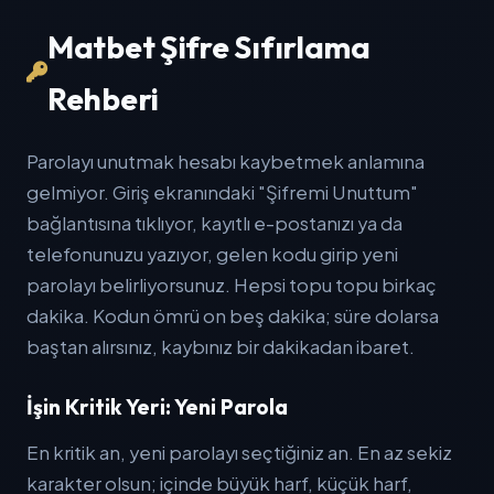
Matbet Şifre Sıfırlama
Rehberi
Parolayı unutmak hesabı kaybetmek anlamına
gelmiyor. Giriş ekranındaki "Şifremi Unuttum"
bağlantısına tıklıyor, kayıtlı e-postanızı ya da
telefonunuzu yazıyor, gelen kodu girip yeni
parolayı belirliyorsunuz. Hepsi topu topu birkaç
dakika. Kodun ömrü on beş dakika; süre dolarsa
baştan alırsınız, kaybınız bir dakikadan ibaret.
İşin Kritik Yeri: Yeni Parola
En kritik an, yeni parolayı seçtiğiniz an. En az sekiz
karakter olsun; içinde büyük harf, küçük harf,