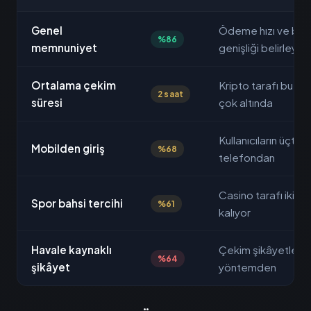
Genel
Ödeme hızı ve bül
%86
memnuniyet
genişliği belirleyici
Ortalama çekim
Kripto tarafı bu or
2 saat
süresi
çok altında
Kullanıcıların üçte ik
Mobilden giriş
%68
telefondan
Casino tarafı ikinc
Spor bahsi tercihi
%61
kalıyor
Havale kaynaklı
Çekim şikâyetlerin
%64
şikâyet
yöntemden