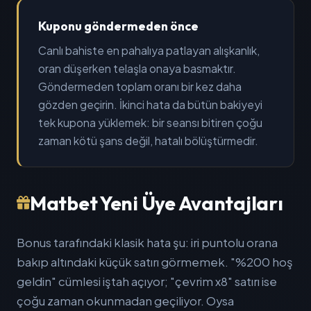
Kuponu göndermeden önce
Canlı bahiste en pahalıya patlayan alışkanlık,
oran düşerken telaşla onaya basmaktır.
Göndermeden toplam oranı bir kez daha
gözden geçirin. İkinci hata da bütün bakiyeyi
tek kupona yüklemek: bir seansı bitiren çoğu
zaman kötü şans değil, hatalı bölüştürmedir.
Matbet Yeni Üye Avantajları
Bonus tarafındaki klasik hata şu: iri puntolu orana
bakıp altındaki küçük satırı görmemek. "%200 hoş
geldin" cümlesi iştah açıyor; "çevrim x8" satırı ise
çoğu zaman okunmadan geçiliyor. Oysa