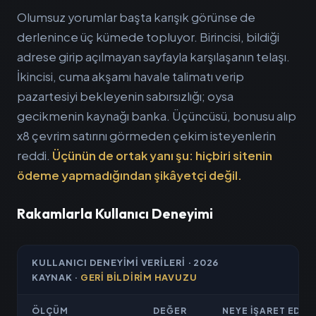
Olumsuz yorumlar başta karışık görünse de
derlenince üç kümede topluyor. Birincisi, bildiği
adrese girip açılmayan sayfayla karşılaşanın telaşı.
İkincisi, cuma akşamı havale talimatı verip
pazartesiyi bekleyenin sabırsızlığı; oysa
gecikmenin kaynağı banka. Üçüncüsü, bonusu alıp
x8 çevrim satırını görmeden çekim isteyenlerin
reddi.
Üçünün de ortak yanı şu: hiçbiri sitenin
ödeme yapmadığından şikâyetçi değil.
Rakamlarla Kullanıcı Deneyimi
KULLANICI DENEYIMI VERILERI · 2026
KAYNAK ·
GERI BILDIRIM HAVUZU
ÖLÇÜM
DEĞER
NEYE IŞARET EDIY