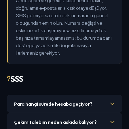
Önce spam ve gereksiz klasörlerine bakın;
doğrulama e-postaları sık sık oraya düşüyor.
SMS gelmiyorsa profildeki numaranın güncel
olduğundan emin olun. Numara değişti ve
eskisine artık erişemiyorsanız sıfırlamayı tek
başınıza tamamlayamazsınız; bu durumda canlı
desteğe yazıp kimlik doğrulamasıyla
ilerlemeniz gerekiyor.
SSS
Para hangi sürede hesaba geçiyor?
Kimlik doğrulaması tamamlanmış hesaplarda
Çekim talebim neden askıda kalıyor?
kripto çekimleri 15-40 dakikada, e-cüzdan