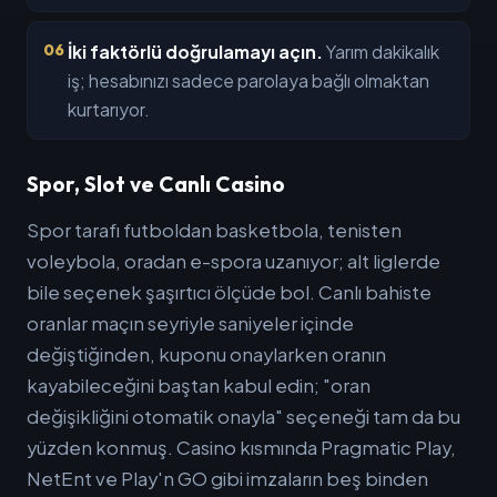
İki faktörlü doğrulamayı açın.
Yarım dakikalık
iş; hesabınızı sadece parolaya bağlı olmaktan
kurtarıyor.
Spor, Slot ve Canlı Casino
Spor tarafı futboldan basketbola, tenisten
voleybola, oradan e-spora uzanıyor; alt liglerde
bile seçenek şaşırtıcı ölçüde bol. Canlı bahiste
oranlar maçın seyriyle saniyeler içinde
değiştiğinden, kuponu onaylarken oranın
kayabileceğini baştan kabul edin; "oran
değişikliğini otomatik onayla" seçeneği tam da bu
yüzden konmuş. Casino kısmında Pragmatic Play,
NetEnt ve Play'n GO gibi imzaların beş binden