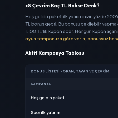
x8 Çevrim Kaç TL Bahse Denk?
Hoş geldin paketi ilk yatırımınızın yüzde 200
TL bonus geçti. Bu bonusu çekilebilir yapmak
1.100 TL'lik kupon eder. Her gün kupon açan i
oyun temponuza göre verin; bonussuz hesap
Aktif Kampanya Tablosu
BONUS LISTESI · ORAN, TAVAN VE ÇEVRIM
KAMPANYA
Hoş geldin paketi
Spor ilk yatırım