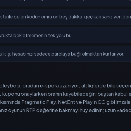
a ile gelen kodun ömrü on beş dakika, geç kalırsanız yeniden i
kuyrukta bekletmemenin tek yolu bu.
lık iş; hesabınızı sadece parolaya bağlı olmaktan kurtarıyor.
leybola, oradan e-spora uzanıyor; alt liglerde bile seçene
n, kuponu onaylarken oranın kayabileceğini baştan kabul ed
smında Pragmatic Play, NetEnt ve Play'n GO gibi imzalar
aksanız oyunun RTP değerine bakmayı huy edinin; uzun va