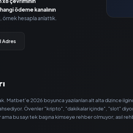
 x8 çevriminin
e hangi ödeme kanalının
, örnek hesapla anlattık.
l Adres
rı
. Matbet'e 2026 boyunca yazılanları alt alta dizince ilginç
 bahsediyor. Övenler "kripto", "dakikalar içinde", "slot" diy
 ama bu sayı tek başına kimseye rehber olmuyor; asıl rehbe