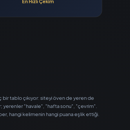
En Hızlı Çekim
 bir tablo çıkıyor: siteyi öven de yeren de
or; yerenler "havale", "hafta sonu", "çevrim".
r, hangi kelimenin hangi puana eşlik ettiği.