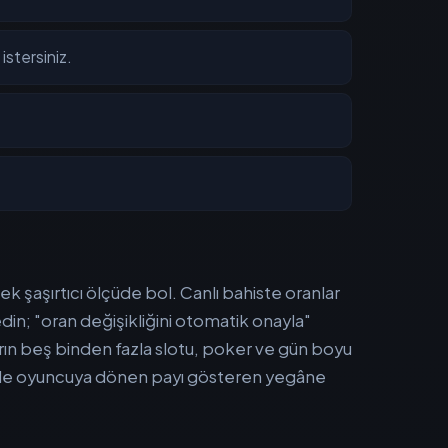
stersiniz.
k şaşırtıcı ölçüde bol. Canlı bahiste oranlar
in; "oran değişikliğini otomatik onayla"
ın beş binden fazla slotu, poker ve gün boyu
dede oyuncuya dönen payı gösteren yegâne