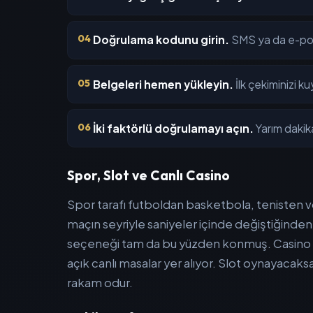
Doğrulama kodunu girin.
SMS ya da e-post
Belgeleri hemen yükleyin.
İlk çekiminizi 
İki faktörlü doğrulamayı açın.
Yarım dakika
Spor, Slot ve Canlı Casino
Spor tarafı futboldan basketbola, tenisten vo
maçın seyriyle saniyeler içinde değiştiğinde
seçeneği tam da bu yüzden konmuş. Casino kı
açık canlı masalar yer alıyor. Slot oynayac
rakam odur.