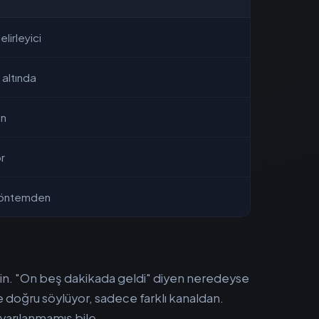
lirleyici
 altında
an
or
 yöntemden
in. "On beş dakikada geldi" diyen neredeyse
 doğru söylüyor, sadece farklı kanaldan.
yarılanmamış bile.