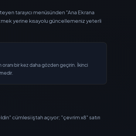
 isteyen tarayıcı menüsünden "Ana Ekrana
gitmek yerine kısayolu güncellemeniz yeterli
ranı bir kez daha gözden geçirin. İkinci
rmedir.
in" cümlesi iştah açıyor; "çevrim x8" satırı