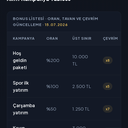
BONUS LISTESI · ORAN, TAVAN VE ÇEVRIM
GÜNCELLEME ·
15.07.2026
KAMPANYA
ORAN
ÜST SINIR
ÇEVRIM
Hoş
10.000
geldin
%200
x8
TL
paketi
Spor ilk
%100
2.500 TL
x5
yatırım
Çarşamba
%50
1.250 TL
x7
yatırım
Kayıp
3.000