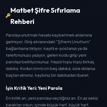
Matbet Şifre Sıfırlama
Rehberi
Parolayı unutmak hesabı kaybetmek anlamına
gelmiyor. Giriş ekranındaki "Şifremi Unuttum"
bağlantısına tıklıyor, kayıtlı e-postanızı ya da
telefonunuzu yazıyor, gelen kodu girip yeni
parolayı belirliyorsunuz. Hepsi topu topu birkaç
dakika. Kodun ömrü on beş dakika; süre dolarsa
baştan alırsınız, kaybınız bir dakikadan ibaret.
İşin Kritik Yeri: Yeni Parola
En kritik an, yeni parolayı seçtiğiniz an. En az sekiz
karakter olsun; içinde büyük harf, küçük harf,