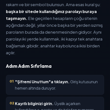
rakam ve bir sembol bulunsun. Ama esas kural şu:
başka bir sitede kullandığınız parolayı buraya
taşımayın.
Ele geçirilen hesapların çoğu sitenin
açığından değil, yıllar önce başka bir yerden sızmış
parolanın burada da denenmesinden gidiyor. Aynı
parolayı iki yerde kullanmak, iki kapıyı tek anahtara
bağlamak gibidir; anahtar kaybolunca ikisi birden
açılır.
Adım Adım Sıfırlama
"Şifremi Unuttum"a tıklayın.
Giriş kutusunun
hemen altında duruyor.
Kayıtlı bilginizi girin.
Üyelik açarken
kullandığınız e-posta ya da telefon numarası.