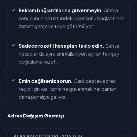
Reklam bağlantılarına güvenmeyin.
Arama
sonucunun en üstündeki sponsorlu bağlantı her
zaman gerçek siteye götürmüyor.
Sadece rozetli hesapları takip edin.
Sahte
hesaplar da aynı ismi kullanıyor; ayıran tek şey
doğrulama rozeti.
Emin değilseniz sorun.
Canlı destek adres
teyidi için var; tahmine güvenmek her zaman
daha pahalıya geliyor.
Adres Değişim Geçmişi
ALAN ADI GEÇIŞLERI · SON 12 AY