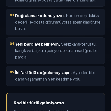
Doğrulama kodunu yazın.
Kod on beş dakika
geçerli; e-posta görünmüyorsa spam klasörüne
bakın.
Yeni parolayı belirleyin.
Sekiz karakter üstü,
karışık ve başka hiçbir yerde kullanmadığınız bir
parola.
İki faktörlü doğrulamayı açın.
Aynı derdi bir
daha yaşamamanın en kestirme yolu.
Kod bir türlü gelmiyorsa