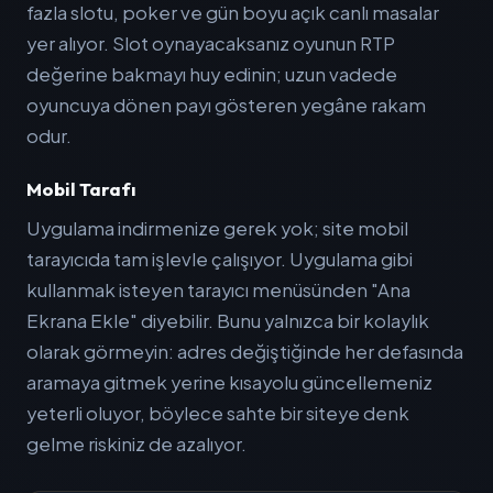
fazla slotu, poker ve gün boyu açık canlı masalar
yer alıyor. Slot oynayacaksanız oyunun RTP
değerine bakmayı huy edinin; uzun vadede
oyuncuya dönen payı gösteren yegâne rakam
odur.
Mobil Tarafı
Uygulama indirmenize gerek yok; site mobil
tarayıcıda tam işlevle çalışıyor. Uygulama gibi
kullanmak isteyen tarayıcı menüsünden "Ana
Ekrana Ekle" diyebilir. Bunu yalnızca bir kolaylık
olarak görmeyin: adres değiştiğinde her defasında
aramaya gitmek yerine kısayolu güncellemeniz
yeterli oluyor, böylece sahte bir siteye denk
gelme riskiniz de azalıyor.