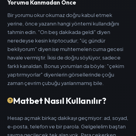
Yoruma Kanmadan Önce
Bir yorumu okur okumaz doğru kabul etmek
yerine, önce yazanın hangi yöntemi kullandığını
tahmin edin. "On beş dakikada geldi" diyen
neredeyse kesin kriptocudur; "üç gündür
bekliyorum" diyen ise muhtemelen cuma gecesi
havale vermiştir. İkisi de doğru söylüyor, sadece
farklı kanaldan. Bonus yorumları da böyle: "çekim
yaptırmıyorlar" diyenlerin görsellerinde çoğu
zaman çevrim çubuğu yarılanmamış bile.
Matbet Nasıl Kullanılır?
Hesap açmak birkaç dakikayı geçmiyor: ad, soyad,
e-posta, telefon ve bir parola. Gelgelelim baştan
savma geçilecek tek alan yok. Para çekerken