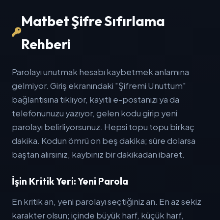
Matbet Şifre Sıfırlama
Rehberi
Parolayı unutmak hesabı kaybetmek anlamına
gelmiyor. Giriş ekranındaki "Şifremi Unuttum"
bağlantısına tıklıyor, kayıtlı e-postanızı ya da
telefonunuzu yazıyor, gelen kodu girip yeni
parolayı belirliyorsunuz. Hepsi topu topu birkaç
dakika. Kodun ömrü on beş dakika; süre dolarsa
baştan alırsınız, kaybınız bir dakikadan ibaret.
İşin Kritik Yeri: Yeni Parola
En kritik an, yeni parolayı seçtiğiniz an. En az sekiz
karakter olsun; içinde büyük harf, küçük harf,