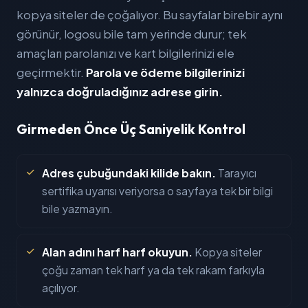
kopya siteler de çoğalıyor. Bu sayfalar birebir aynı
görünür, logosu bile tam yerinde durur; tek
amaçları parolanızı ve kart bilgilerinizi ele
geçirmektir.
Parola ve ödeme bilgilerinizi
yalnızca doğruladığınız adrese girin.
Girmeden Önce Üç Saniyelik Kontrol
Adres çubuğundaki kilide bakın.
Tarayıcı
sertifika uyarısı veriyorsa o sayfaya tek bir bilgi
bile yazmayın.
Alan adını harf harf okuyun.
Kopya siteler
çoğu zaman tek harf ya da tek rakam farkıyla
açılıyor.