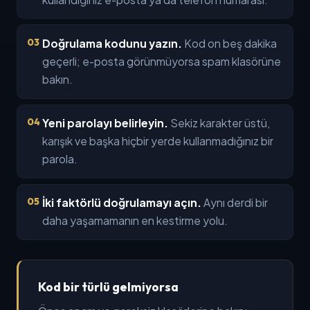
Doğrulama kodunu yazın.
Kod on beş dakika
geçerli; e-posta görünmüyorsa spam klasörüne
bakın.
Yeni parolayı belirleyin.
Sekiz karakter üstü,
karışık ve başka hiçbir yerde kullanmadığınız bir
parola.
İki faktörlü doğrulamayı açın.
Aynı derdi bir
daha yaşamamanın en kestirme yolu.
Kod bir türlü gelmiyorsa