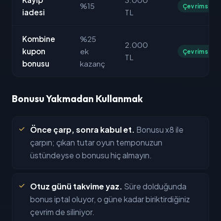
%15
Çevrimsiz
iadesi
TL
Kombine
%25
2.000
kupon
ek
Çevrimsiz
TL
bonusu
kazanç
Bonusu Yakmadan Kullanmak
Önce çarp, sonra kabul et.
Bonusu x8 ile
çarpın; çıkan tutar oyun temponuzun
üstündeyse o bonusu hiç almayın.
Otuz günü takvime yaz.
Süre dolduğunda
bonus iptal oluyor, o güne kadar biriktirdiğiniz
çevrim de siliniyor.