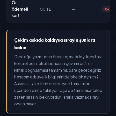
Ön
ödemeli
100 TL
—
Çekim
kart
Çekim askıda kaldıysa sırayla şunlara
bakın
Desteğe yazmadan önce üç maddeyi kendiniz
kontrol edin: aktif bonusun çevrimi bitti mi,
kimlik doğrulaması tamam mı, para çekeceğiniz
hesabın adı üyelik bilgilerinizle bire bir aynı mı?
Askıdaki taleplerin neredeyse tamamı bu
üçünden birine takılıyor. Üçü de tamamsa talep
zaten sırasını bekliyordur; ısrarla yazmak sırayı
öne almıyor.