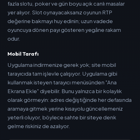
fazla slotu, poker ve gün boyu açık canlı masalar
yer alıyor. Slot oynayacaksanız oyunun RTP
değerine bakmayı huy edinin; uzun vadede
oyuncuya dönen payı gösteren yegâne rakam
odur.
Mobil Tarafı
Uygulama indirmenize gerek yok; site mobil
tarayıcıda tam işlevle çalışıyor. Uygulama gibi
kullanmak isteyen tarayıcı menüsünden "Ana
Ekrana Ekle" diyebilir. Bunu yalnızca bir kolaylık
olarak görmeyin: adres değiştiğinde her defasında
aramaya gitmek yerine kısayolu güncellemeniz
yeterli oluyor, böylece sahte bir siteye denk
gelme riskiniz de azalıyor.