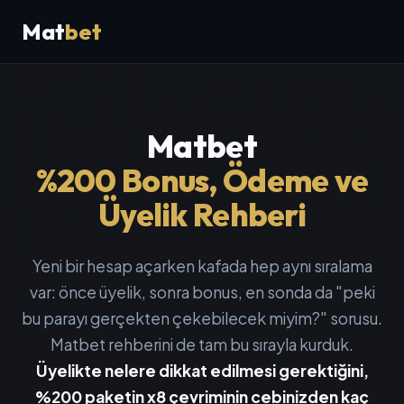
Mat
bet
Matbet
%200 Bonus, Ödeme ve
Üyelik Rehberi
Yeni bir hesap açarken kafada hep aynı sıralama
var: önce üyelik, sonra bonus, en sonda da "peki
bu parayı gerçekten çekebilecek miyim?" sorusu.
Matbet rehberini de tam bu sırayla kurduk.
Üyelikte nelere dikkat edilmesi gerektiğini,
%200 paketin x8 çevriminin cebinizden kaç