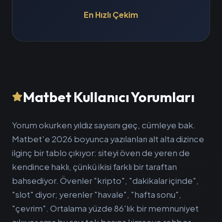
En Hızlı Çekim
Matbet Kullanıcı Yorumları
Yorum okurken yıldız sayısını geç, cümleye bak.
Matbet'e 2026 boyunca yazılanları alt alta dizince
ilginç bir tablo çıkıyor: siteyi öven de yeren de
kendince haklı, çünkü ikisi farklı bir taraftan
bahsediyor. Övenler "kripto", "dakikalar içinde",
"slot" diyor; yerenler "havale", "hafta sonu",
"çevrim". Ortalama yüzde 86'lık bir memnuniyet