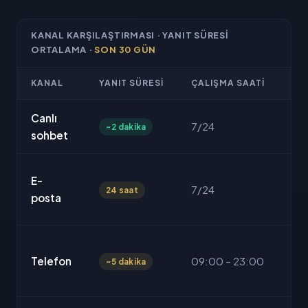
KANAL KARŞILAŞTIRMASI · YANIT SÜRESI
ORTALAMA ·
SON 30 GÜN
KANAL
YANIT SÜRESI
ÇALIŞMA SAATI
NE
Canlı
Aci
7/24
~2 dakika
sohbet
adr
Be
E-
7/24
yü
24 saat
posta
re
He
Telefon
09:00 – 23:00
do
~5 dakika
kon