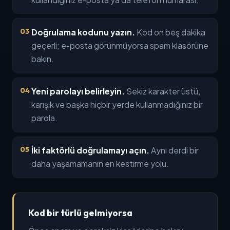
Doğrulama kodunu yazın.
Kod on beş dakika
geçerli; e-posta görünmüyorsa spam klasörüne
bakın.
Yeni parolayı belirleyin.
Sekiz karakter üstü,
karışık ve başka hiçbir yerde kullanmadığınız bir
parola.
İki faktörlü doğrulamayı açın.
Aynı derdi bir
daha yaşamamanın en kestirme yolu.
Kod bir türlü gelmiyorsa