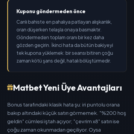
Kuponu göndermeden önce
Canlı bahiste en pahalıya patlayan alışkanlık,
oran düşerken telaşla onaya basmaktır.
Göndermeden toplam oranı bir kez daha
gözden geçirin. İkinci hata da bütün bakiyeyi
tek kupona yüklemek: bir seansı bitiren çoğu
zaman kötü şans değil, hatalı bölüştürmedir.
Matbet Yeni Üye Avantajları
Bonus tarafındaki klasik hata şu: iri puntolu orana
bakıp altındaki küçük satırı görmemek. "%200 hoş
geldin" cümlesi iştah açıyor; "çevrim x8" satırı ise
çoğu zaman okunmadan geçiliyor. Oysa