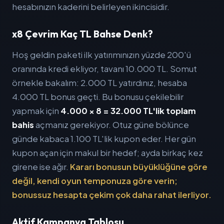
hesabınızın kaderini belirleyen ikincisidir.
x8 Çevrim Kaç TL Bahse Denk?
Hoş geldin paketi ilk yatırımınızın yüzde 200'ü
oranında kredi ekliyor, tavanı 10.000 TL. Somut
örnekle bakalım: 2.000 TL yatırdınız, hesaba
4.000 TL bonus geçti. Bu bonusu çekilebilir
yapmak için
4.000 × 8 = 32.000 TL'lik toplam
bahis
açmanız gerekiyor. Otuz güne bölünce
günde kabaca 1.100 TL'lik kupon eder. Her gün
kupon açan için makul bir hedef; ayda birkaç kez
girene ise ağır.
Kararı bonusun büyüklüğüne göre
değil, kendi oyun temponuza göre verin;
bonussuz hesapta çekim çok daha rahat ilerliyor.
Aktif Kampanya Tablosu