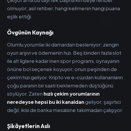
çıkıyor ama bu sayı tek başına kimseye rehber
olmuyor; asıl rehber, hangi kelimenin hangi puana
eşlik ettiği.
Övgünün Kaynağı
Olumlu yorumlar iki damardan besleniyor: zengin
oyun arşivi ve ödemenin hızı. Beş binden fazla slot
ile alt liglere kadar inen spor programı, oynayanın
önüne bol seçenek koyuyor; onun peşinden de
çekim hızı geliyor. Kripto ve e-cüzdan kullananların
çoğu paranın bir saati beklemeden düştüğünü
söylüyor. Zaten
hızlı çekim yorumlarının
neredeyse hepsi bu iki kanaldan
geliyor; şaşırtıcı
değil, ikisi de banka mesaisine takılmadan çalışıyor.
Şikâyetlerin Aslı