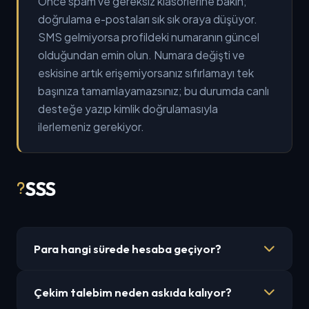
Önce spam ve gereksiz klasörlerine bakın;
doğrulama e-postaları sık sık oraya düşüyor.
SMS gelmiyorsa profildeki numaranın güncel
olduğundan emin olun. Numara değişti ve
eskisine artık erişemiyorsanız sıfırlamayı tek
başınıza tamamlayamazsınız; bu durumda canlı
desteğe yazıp kimlik doğrulamasıyla
ilerlemeniz gerekiyor.
SSS
Para hangi sürede hesaba geçiyor?
Kimlik doğrulaması tamamlanmış hesaplarda
Çekim talebim neden askıda kalıyor?
kripto çekimleri 15-40 dakikada, e-cüzdan