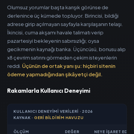
Olumsuz yorumlar başta karışık görünse de
derlenince üç kümede topluyor. Birincisi, bildiği
adrese girip açılmayan sayfayla karşılaşanın telaşı.
İkincisi, cuma akşamı havale talimatı verip
pazartesiyi bekleyenin sabırsızlığı; oysa
gecikmenin kaynağı banka. Üçüncüsü, bonusu alıp
x8 çevrim satırını görmeden çekim isteyenlerin
reddi.
Üçünün de ortak yanı şu: hiçbiri sitenin
ödeme yapmadığından şikâyetçi değil.
Rakamlarla Kullanıcı Deneyimi
KULLANICI DENEYIMI VERILERI · 2026
KAYNAK ·
GERI BILDIRIM HAVUZU
ÖLÇÜM
DEĞER
NEYE IŞARET EDIY