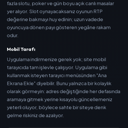
fazla slotu, poker ve gün boyu açık canlı masalar
yer alıyor. Slot oynayacaksanız oyunun RTP
değerine bakmayı huy edinin; uzun vadede
oyuncuya dönen payı gösteren yegâne rakam
odur.
Mobil Tarafı
Uygulama indirmenize gerek yok; site mobil
tarayıcıda tam işlevle çalışıyor. Uygulama gibi
kullanmak isteyen tarayıcı menüsünden "Ana
Ekrana Ekle" diyebilir. Bunu yalnızca bir kolaylık
olarak görmeyin: adres değiştiğinde her defasında
aramaya gitmek yerine kısayolu güncellemeniz
yeterli oluyor, böylece sahte bir siteye denk
gelme riskiniz de azalıyor.