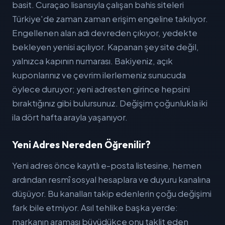
basit. Curaçao lisansıyla çalışan bahis siteleri
Türkiye'de zaman zaman erişim engeline takılıyor.
Engellenen alan adı devreden çıkıyor, yedekte
bekleyen yenisi açılıyor. Kapanan şey site değil,
yalnızca kapının numarası. Bakiyeniz, açık
kuponlarınız ve çevrim ilerlemeniz sunucuda
öylece duruyor; yeni adresten girince hepsini
bıraktığınız gibi bulursunuz. Değişim çoğunlukla iki
ila dört hafta arayla yaşanıyor.
Yeni Adres Nereden Öğrenilir?
Yeni adres önce kayıtlı e-posta listesine, hemen
ardından resmî sosyal hesaplara ve duyuru kanalına
düşüyor. Bu kanalları takip edenlerin çoğu değişimi
fark bile etmiyor. Asıl tehlike başka yerde:
markanın araması büyüdükçe onu taklit eden