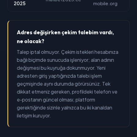
2025
mobile.org
Adres değişirken çekim talebim vardı,
ne olacak?
Talep iptal olmuyor. Çekim istekleri hesabınıza
bağlı biçimde sunucuda işleniyor; alan adının
değişmesi bu kuyruğa dokunmuyor. Yeni
adresten giriş yaptığınızda talebi işlem
geçmişinde aynı durumda görürsünüz. Tek
dikkat etmeniz gereken, profildeki telefon ve
e-postanın güncel olması; platform
gerektiğinde sizinle yalnızca bu iki kanaldan
iletişim kuruyor.