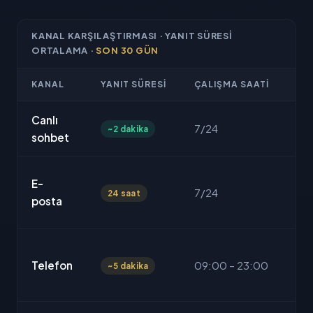
KANAL KARŞILAŞTIRMASI · YANIT SÜRESI
ORTALAMA ·
SON 30 GÜN
KANAL
YANIT SÜRESI
ÇALIŞMA SAATI
NE
Canlı
Aci
7/24
~2 dakika
sohbet
adr
Be
E-
7/24
yü
24 saat
posta
re
He
Telefon
09:00 – 23:00
do
~5 dakika
kon