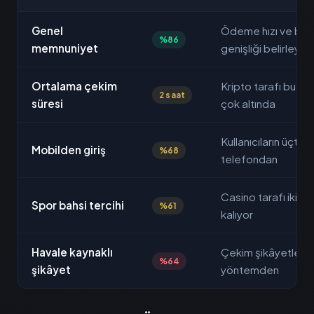
Genel
Ödeme hızı ve bül
%86
memnuniyet
genişliği belirleyici
Ortalama çekim
Kripto tarafı bu or
2 saat
süresi
çok altında
Kullanıcıların üçte ik
Mobilden giriş
%68
telefondan
Casino tarafı ikinc
Spor bahsi tercihi
%61
kalıyor
Havale kaynaklı
Çekim şikâyetlerin
%64
şikâyet
yöntemden