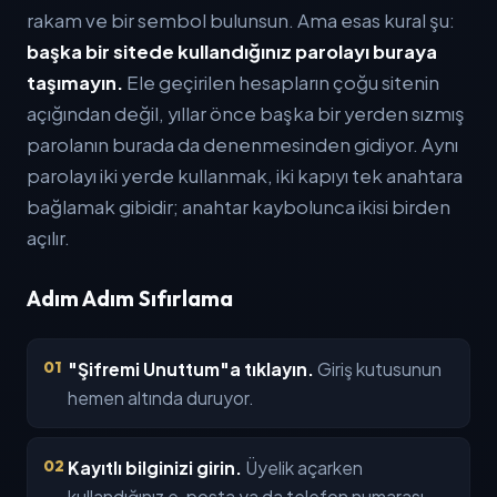
rakam ve bir sembol bulunsun. Ama esas kural şu:
başka bir sitede kullandığınız parolayı buraya
taşımayın.
Ele geçirilen hesapların çoğu sitenin
açığından değil, yıllar önce başka bir yerden sızmış
parolanın burada da denenmesinden gidiyor. Aynı
parolayı iki yerde kullanmak, iki kapıyı tek anahtara
bağlamak gibidir; anahtar kaybolunca ikisi birden
açılır.
Adım Adım Sıfırlama
"Şifremi Unuttum"a tıklayın.
Giriş kutusunun
hemen altında duruyor.
Kayıtlı bilginizi girin.
Üyelik açarken
kullandığınız e-posta ya da telefon numarası.