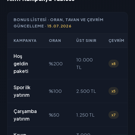
BONUS LISTESI · ORAN, TAVAN VE ÇEVRIM
GÜNCELLEME ·
15.07.2026
KAMPANYA
ORAN
ÜST SINIR
ÇEVRIM
Hoş
10.000
geldin
%200
x8
TL
paketi
Spor ilk
%100
2.500 TL
x5
yatırım
Çarşamba
%50
1.250 TL
x7
yatırım
Kayıp
3.000