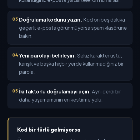
Doğrulama kodunu yazın.
Kod on beş dakika
geçerli; e-posta görünmüyorsa spam klasörüne
bakın.
Yeni parolayı belirleyin.
Sekiz karakter üstü,
karışık ve başka hiçbir yerde kullanmadığınız bir
parola.
İki faktörlü doğrulamayı açın.
Aynı derdi bir
daha yaşamamanın en kestirme yolu.
Kod bir türlü gelmiyorsa