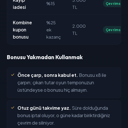
%15
Çevrimsiz
iadesi
TL
Kombine
%25
2.000
kupon
ek
Çevrimsiz
TL
bonusu
kazanç
Bonusu Yakmadan Kullanmak
Önce çarp, sonra kabul et.
Bonusu x8 ile
çarpın; çıkan tutar oyun temponuzun
üstündeyse o bonusu hiç almayın.
Otuz günü takvime yaz.
Süre dolduğunda
bonus iptal oluyor, o güne kadar biriktirdiğiniz
çevrim de siliniyor.