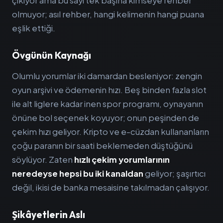
çıkıyor ama bu sayı tek başına kimseye rehber
olmuyor; asıl rehber, hangi kelimenin hangi puana
eşlik ettiği.
Övgünün Kaynağı
Olumlu yorumlar iki damardan besleniyor: zengin
oyun arşivi ve ödemenin hızı. Beş binden fazla slot
ile alt liglere kadar inen spor programı, oynayanın
önüne bol seçenek koyuyor; onun peşinden de
çekim hızı geliyor. Kripto ve e-cüzdan kullananların
çoğu paranın bir saati beklemeden düştüğünü
söylüyor. Zaten
hızlı çekim yorumlarının
neredeyse hepsi bu iki kanaldan
geliyor; şaşırtıcı
değil, ikisi de banka mesaisine takılmadan çalışıyor.
Şikâyetlerin Aslı