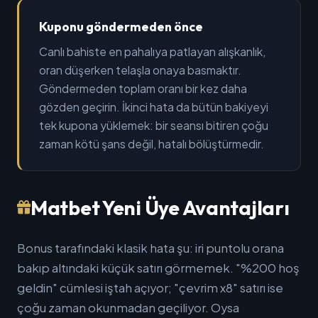
Kuponu göndermeden önce
Canlı bahiste en pahalıya patlayan alışkanlık,
oran düşerken telaşla onaya basmaktır.
Göndermeden toplam oranı bir kez daha
gözden geçirin. İkinci hata da bütün bakiyeyi
tek kupona yüklemek: bir seansı bitiren çoğu
zaman kötü şans değil, hatalı bölüştürmedir.
Matbet Yeni Üye Avantajları
Bonus tarafındaki klasik hata şu: iri puntolu orana
bakıp altındaki küçük satırı görmemek. "%200 hoş
geldin" cümlesi iştah açıyor; "çevrim x8" satırı ise
çoğu zaman okunmadan geçiliyor. Oysa