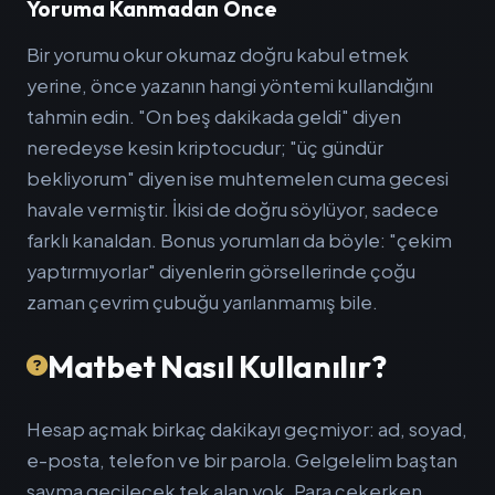
Yoruma Kanmadan Önce
Bir yorumu okur okumaz doğru kabul etmek
yerine, önce yazanın hangi yöntemi kullandığını
tahmin edin. "On beş dakikada geldi" diyen
neredeyse kesin kriptocudur; "üç gündür
bekliyorum" diyen ise muhtemelen cuma gecesi
havale vermiştir. İkisi de doğru söylüyor, sadece
farklı kanaldan. Bonus yorumları da böyle: "çekim
yaptırmıyorlar" diyenlerin görsellerinde çoğu
zaman çevrim çubuğu yarılanmamış bile.
Matbet Nasıl Kullanılır?
Hesap açmak birkaç dakikayı geçmiyor: ad, soyad,
e-posta, telefon ve bir parola. Gelgelelim baştan
savma geçilecek tek alan yok. Para çekerken