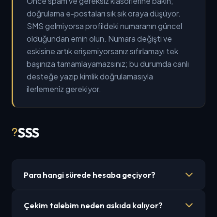
Önce spam ve gereksiz klasörlerine bakın;
doğrulama e-postaları sık sık oraya düşüyor.
SMS gelmiyorsa profildeki numaranın güncel
olduğundan emin olun. Numara değişti ve
eskisine artık erişemiyorsanız sıfırlamayı tek
başınıza tamamlayamazsınız; bu durumda canlı
desteğe yazıp kimlik doğrulamasıyla
ilerlemeniz gerekiyor.
SSS
Para hangi sürede hesaba geçiyor?
Kimlik doğrulaması tamamlanmış hesaplarda
Çekim talebim neden askıda kalıyor?
kripto çekimleri 15-40 dakikada, e-cüzdan