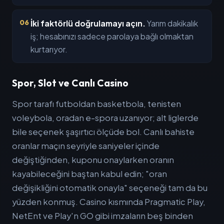
İki faktörlü doğrulamayı açın.
Yarım dakikalık
iş; hesabınızı sadece parolaya bağlı olmaktan
kurtarıyor.
Spor, Slot ve Canlı Casino
Spor tarafı futboldan basketbola, tenisten
voleybola, oradan e-spora uzanıyor; alt liglerde
bile seçenek şaşırtıcı ölçüde bol. Canlı bahiste
oranlar maçın seyriyle saniyeler içinde
değiştiğinden, kuponu onaylarken oranın
kayabileceğini baştan kabul edin; "oran
değişikliğini otomatik onayla" seçeneği tam da bu
yüzden konmuş. Casino kısmında Pragmatic Play,
NetEnt ve Play'n GO gibi imzaların beş binden