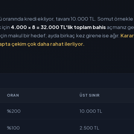
'ü oranında kredi ekliyor, tavanı 10.000 TL. Somut örnekl
 için
4.000 × 8 = 32.000 TL'lik toplam bahis
açmanız ge
çin makul bir hedef; ayda birkaç kez girene ise ağır.
Karar
ta çekim çok daha rahat ilerliyor.
ORAN
ÜST SINIR
%200
10.000 TL
%100
2.500 TL