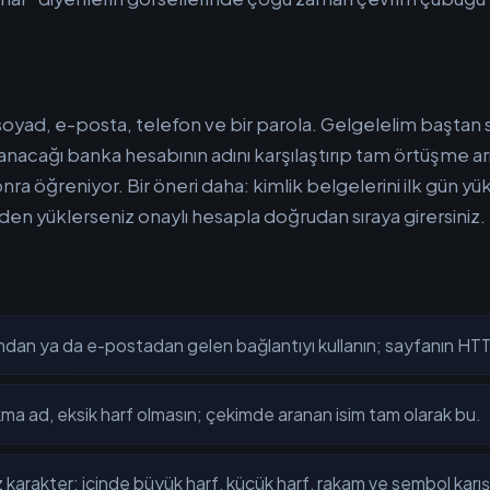
oyad, e-posta, telefon ve bir parola. Gelgelelim baştan 
nacağı banka hesabının adını karşılaştırıp tam örtüşme arıy
ra öğreniyor. Bir öneri daha: kimlik belgelerini ilk gün yük
n yüklerseniz onaylı hesapla doğrudan sıraya girersiniz.
dan ya da e-postadan gelen bağlantıyı kullanın; sayfanın HTTPS
ma ad, eksik harf olmasın; çekimde aranan isim tam olarak bu.
 karakter; içinde büyük harf, küçük harf, rakam ve sembol karış