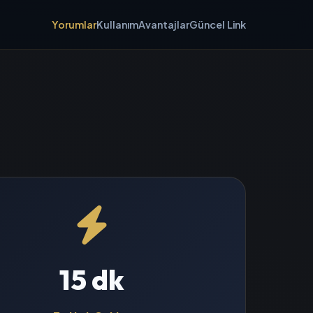
Yorumlar
Kullanım
Avantajlar
Güncel Link
15 dk