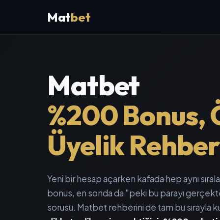
Mat
bet
Matbet
%200 Bonus, 
Üyelik Rehber
Yeni bir hesap açarken kafada hep aynı sıral
bonus, en sonda da "peki bu parayı gerçek
sorusu. Matbet rehberini de tam bu sırayla k