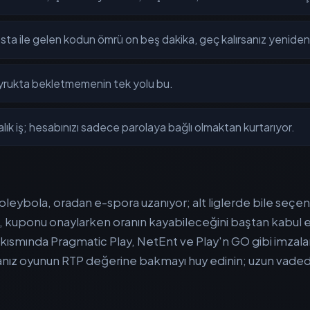
a ile gelen kodun ömrü on beş dakika, geç kalırsanız yeniden i
kuyrukta bekletmemenin tek yolu bu.
lık iş; hesabınızı sadece parolaya bağlı olmaktan kurtarıyor.
leybola, oradan e-spora uzanıyor; alt liglerde bile seçene
n, kuponu onaylarken oranın kayabileceğini baştan kabul ed
smında Pragmatic Play, NetEnt ve Play'n GO gibi imzalar
aksanız oyunun RTP değerine bakmayı huy edinin; uzun va