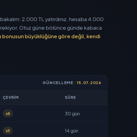
e bakalım: 2.000 TL yatırdınız, hesaba 4.000
rekiyor. Otuz güne bölünce günde kabaca
ı bonusun büyüklüğüne göre değil, kendi
GÜNCELLEME ·
15.07.2026
ÇEVRIM
SÜRE
30 gün
x8
14 gün
x5