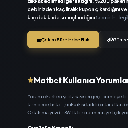
dikkat edilmesi gerektiğini, %200 paketin
cebinizden kaç liralık kupon çıkardığını v
kaç dakikada sonuçlandığını
tahminle değil
Çekim Sürelerine Bak
Günce
Matbet Kullanıcı Yorumla
Yorum okurken yıldız sayısını geç, cümleye bak
kendince haklı, çünkü ikisi farklı bir taraftan
Ortalama yüzde 86'lık bir memnuniyet çıkıyor