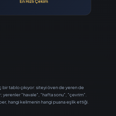
En Hızlı Çekim
 bir tablo çıkıyor: siteyi öven de yeren de
or; yerenler "havale", "hafta sonu", "çevrim".
r, hangi kelimenin hangi puana eşlik ettiği.