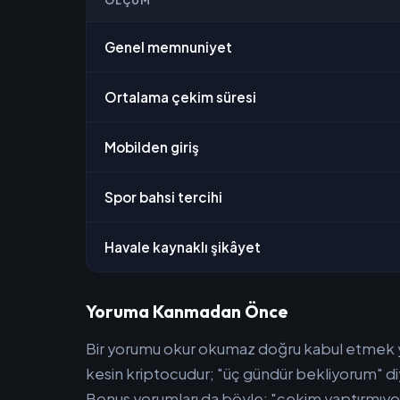
ÖLÇÜM
Genel memnuniyet
Ortalama çekim süresi
Mobilden giriş
Spor bahsi tercihi
Havale kaynaklı şikâyet
Yoruma Kanmadan Önce
Bir yorumu okur okumaz doğru kabul etmek ye
kesin kriptocudur; "üç gündür bekliyorum" di
Bonus yorumları da böyle: "çekim yaptırmıyo