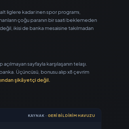
alt liglere kadar inen spor programı,
nanların çoğu paranın bir saati beklemeden
ı değil, ikisi de banka mesaisine takılmadan
 açılmayan sayfayla karşılaşanın telaşı.
ı banka. Üçüncüsü, bonusu alıp x8 çevrim
ından şikâyetçi değil.
KAYNAK ·
GERI BILDIRIM HAVUZU