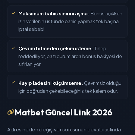
Maksimum bahis sınırını aşma.
Bonus açıkken
izin verilenin üstünde bahis yapmak tek başına
iptal sebebi.
Çevrim bitmeden çekim isteme.
Talep
reddediliyor, bazı durumlarda bonus bakiyesi de
sıfırlanıyor.
Kayıp iadesini küçümseme.
Çevrimsiz olduğu
için doğrudan çekebileceğiniz tek kalem odur.
Matbet Güncel Link 2026
Adres neden değişiyor sorusunun cevabı aslında