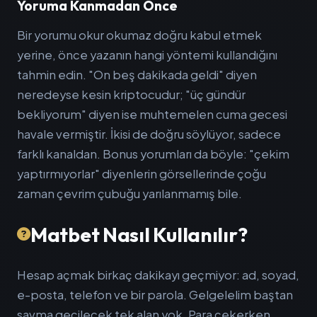
Yoruma Kanmadan Önce
Bir yorumu okur okumaz doğru kabul etmek
yerine, önce yazanın hangi yöntemi kullandığını
tahmin edin. "On beş dakikada geldi" diyen
neredeyse kesin kriptocudur; "üç gündür
bekliyorum" diyen ise muhtemelen cuma gecesi
havale vermiştir. İkisi de doğru söylüyor, sadece
farklı kanaldan. Bonus yorumları da böyle: "çekim
yaptırmıyorlar" diyenlerin görsellerinde çoğu
zaman çevrim çubuğu yarılanmamış bile.
Matbet Nasıl Kullanılır?
Hesap açmak birkaç dakikayı geçmiyor: ad, soyad,
e-posta, telefon ve bir parola. Gelgelelim baştan
savma geçilecek tek alan yok. Para çekerken