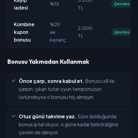
%15
Çevrimsiz
iadesi
TL
Kombine
%25
2.000
kupon
ek
Çevrimsiz
TL
bonusu
kazanç
Bonusu Yakmadan Kullanmak
Önce çarp, sonra kabul et.
Bonusu x8 ile
çarpın; çıkan tutar oyun temponuzun
üstündeyse o bonusu hiç almayın.
Otuz günü takvime yaz.
Süre dolduğunda
bonus iptal oluyor, o güne kadar biriktirdiğiniz
çevrim de siliniyor.