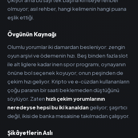
çıkıyor ama bu sayı tek başına kimseye rehber
olmuyor; asıl rehber, hangi kelimenin hangi puana
eşlik ettiği.
Övgünün Kaynağı
Olumlu yorumlar iki damardan besleniyor: zengin
oyun arşivi ve ödemenin hızı. Beş binden fazla slot
ile alt liglere kadar inen spor programı, oynayanın
önüne bol seçenek koyuyor; onun peşinden de
çekim hızı geliyor. Kripto ve e-cüzdan kullananların
çoğu paranın bir saati beklemeden düştüğünü
söylüyor. Zaten
hızlı çekim yorumlarının
neredeyse hepsi bu iki kanaldan
geliyor; şaşırtıcı
değil, ikisi de banka mesaisine takılmadan çalışıyor.
Şikâyetlerin Aslı