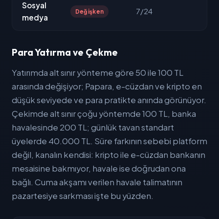
Sosyal
Gü
7/24
Değişken
medya
duy
Para Yatırma ve Çekme
Yatırımda alt sınır yönteme göre 50 ile 100 TL
arasında değişiyor; Papara, e-cüzdan ve kripto en
düşük seviyede ve para pratikte anında görünüyor.
Çekimde alt sınır çoğu yöntemde 100 TL, banka
havalesinde 200 TL; günlük tavan standart
üyelerde 40.000 TL. Süre farkının sebebi platform
değil, kanalın kendisi: kripto ile e-cüzdan bankanın
mesaisine bakmıyor, havale ise doğrudan ona
bağlı. Cuma akşamı verilen havale talimatının
pazartesiye sarkması işte bu yüzden.