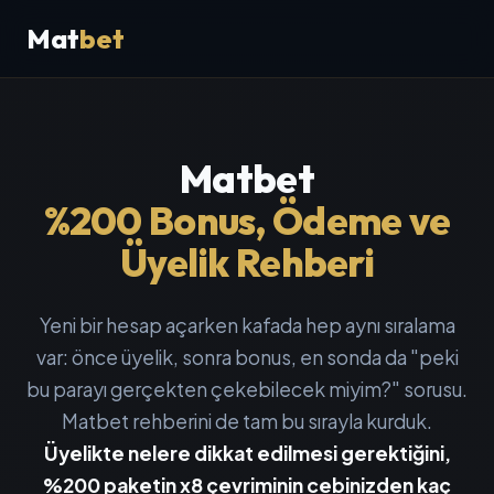
Mat
bet
Matbet
%200 Bonus, Ödeme ve
Üyelik Rehberi
Yeni bir hesap açarken kafada hep aynı sıralama
var: önce üyelik, sonra bonus, en sonda da "peki
bu parayı gerçekten çekebilecek miyim?" sorusu.
Matbet rehberini de tam bu sırayla kurduk.
Üyelikte nelere dikkat edilmesi gerektiğini,
%200 paketin x8 çevriminin cebinizden kaç