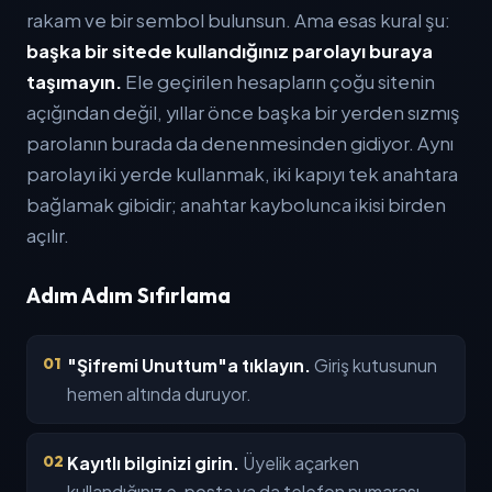
rakam ve bir sembol bulunsun. Ama esas kural şu:
başka bir sitede kullandığınız parolayı buraya
taşımayın.
Ele geçirilen hesapların çoğu sitenin
açığından değil, yıllar önce başka bir yerden sızmış
parolanın burada da denenmesinden gidiyor. Aynı
parolayı iki yerde kullanmak, iki kapıyı tek anahtara
bağlamak gibidir; anahtar kaybolunca ikisi birden
açılır.
Adım Adım Sıfırlama
"Şifremi Unuttum"a tıklayın.
Giriş kutusunun
hemen altında duruyor.
Kayıtlı bilginizi girin.
Üyelik açarken
kullandığınız e-posta ya da telefon numarası.