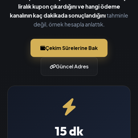
liralık kupon çıkardığını ve hangi ödeme
kanalının kaç dakikada sonuçlandığını
tahminle
değil, örnek hesapla anlattık.
Çekim Sürelerine Bak
Güncel Adres
15 dk