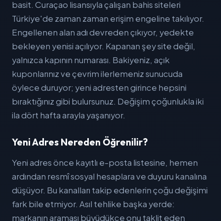
basit. Curaçao lisansıyla çalışan bahis siteleri
Türkiye'de zaman zaman erişim engeline takılıyor.
Engellenen alan adı devreden çıkıyor, yedekte
bekleyen yenisi açılıyor. Kapanan şey site değil,
yalnızca kapının numarası. Bakiyeniz, açık
kuponlarınız ve çevrim ilerlemeniz sunucuda
öylece duruyor; yeni adresten girince hepsini
bıraktığınız gibi bulursunuz. Değişim çoğunlukla iki
ila dört hafta arayla yaşanıyor.
Yeni Adres Nereden Öğrenilir?
Yeni adres önce kayıtlı e-posta listesine, hemen
ardından resmî sosyal hesaplara ve duyuru kanalına
düşüyor. Bu kanalları takip edenlerin çoğu değişimi
fark bile etmiyor. Asıl tehlike başka yerde:
markanın araması büyüdükçe onu taklit eden