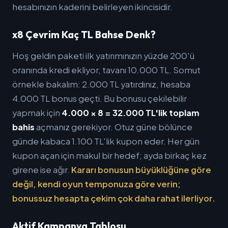
hesabınızın kaderini belirleyen ikincisidir.
x8 Çevrim Kaç TL Bahse Denk?
Hoş geldin paketi ilk yatırımınızın yüzde 200'ü
oranında kredi ekliyor, tavanı 10.000 TL. Somut
örnekle bakalım: 2.000 TL yatırdınız, hesaba
4.000 TL bonus geçti. Bu bonusu çekilebilir
yapmak için
4.000 × 8 = 32.000 TL'lik toplam
bahis
açmanız gerekiyor. Otuz güne bölünce
günde kabaca 1.100 TL'lik kupon eder. Her gün
kupon açan için makul bir hedef; ayda birkaç kez
girene ise ağır.
Kararı bonusun büyüklüğüne göre
değil, kendi oyun temponuza göre verin;
bonussuz hesapta çekim çok daha rahat ilerliyor.
Aktif Kampanya Tablosu