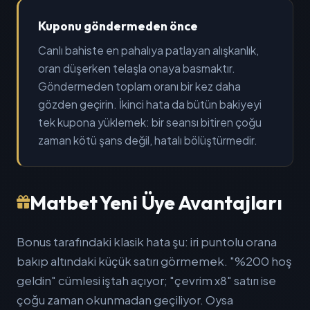
Kuponu göndermeden önce
Canlı bahiste en pahalıya patlayan alışkanlık,
oran düşerken telaşla onaya basmaktır.
Göndermeden toplam oranı bir kez daha
gözden geçirin. İkinci hata da bütün bakiyeyi
tek kupona yüklemek: bir seansı bitiren çoğu
zaman kötü şans değil, hatalı bölüştürmedir.
Matbet Yeni Üye Avantajları
Bonus tarafındaki klasik hata şu: iri puntolu orana
bakıp altındaki küçük satırı görmemek. "%200 hoş
geldin" cümlesi iştah açıyor; "çevrim x8" satırı ise
çoğu zaman okunmadan geçiliyor. Oysa