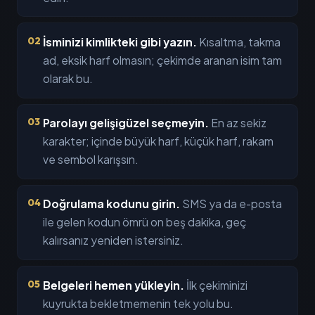
İsminizi kimlikteki gibi yazın.
Kısaltma, takma
ad, eksik harf olmasın; çekimde aranan isim tam
olarak bu.
Parolayı gelişigüzel seçmeyin.
En az sekiz
karakter; içinde büyük harf, küçük harf, rakam
ve sembol karışsın.
Doğrulama kodunu girin.
SMS ya da e-posta
ile gelen kodun ömrü on beş dakika, geç
kalırsanız yeniden istersiniz.
Belgeleri hemen yükleyin.
İlk çekiminizi
kuyrukta bekletmemenin tek yolu bu.