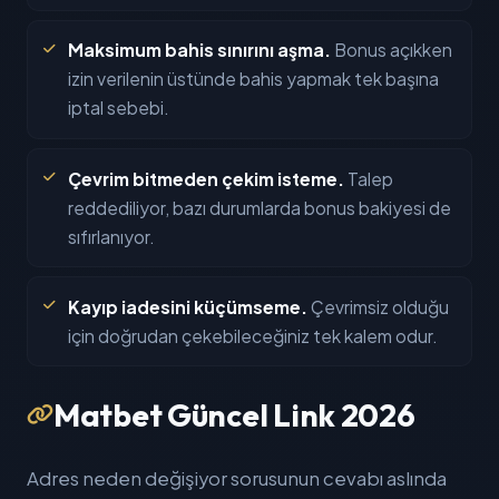
Maksimum bahis sınırını aşma.
Bonus açıkken
izin verilenin üstünde bahis yapmak tek başına
iptal sebebi.
Çevrim bitmeden çekim isteme.
Talep
reddediliyor, bazı durumlarda bonus bakiyesi de
sıfırlanıyor.
Kayıp iadesini küçümseme.
Çevrimsiz olduğu
için doğrudan çekebileceğiniz tek kalem odur.
Matbet Güncel Link 2026
Adres neden değişiyor sorusunun cevabı aslında