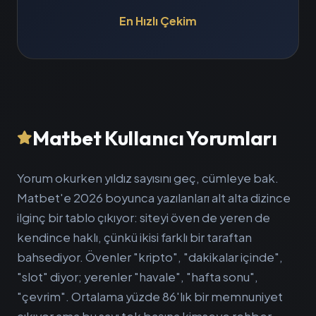
En Hızlı Çekim
Matbet Kullanıcı Yorumları
Yorum okurken yıldız sayısını geç, cümleye bak.
Matbet'e 2026 boyunca yazılanları alt alta dizince
ilginç bir tablo çıkıyor: siteyi öven de yeren de
kendince haklı, çünkü ikisi farklı bir taraftan
bahsediyor. Övenler "kripto", "dakikalar içinde",
"slot" diyor; yerenler "havale", "hafta sonu",
"çevrim". Ortalama yüzde 86'lık bir memnuniyet