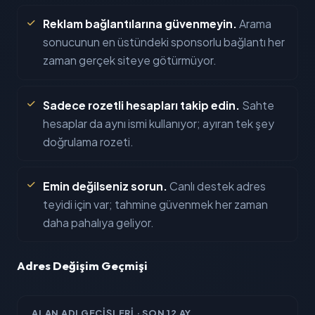
Reklam bağlantılarına güvenmeyin.
Arama
sonucunun en üstündeki sponsorlu bağlantı her
zaman gerçek siteye götürmüyor.
Sadece rozetli hesapları takip edin.
Sahte
hesaplar da aynı ismi kullanıyor; ayıran tek şey
doğrulama rozeti.
Emin değilseniz sorun.
Canlı destek adres
teyidi için var; tahmine güvenmek her zaman
daha pahalıya geliyor.
Adres Değişim Geçmişi
ALAN ADI GEÇIŞLERI · SON 12 AY