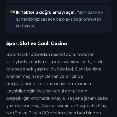
İki faktörlü doğrulamayı açın.
Yarım dakikalık
iş; hesabınızı sadece parolaya bağlı olmaktan
kurtarıyor.
Spor, Slot ve Canlı Casino
Spor tarafı futboldan basketbola, tenisten
voleybola, oradan e-spora uzanıyor; alt liglerde
bile seçenek şaşırtıcı ölçüde bol. Canlı bahiste
oranlar maçın seyriyle saniyeler içinde
değiştiğinden, kuponu onaylarken oranın
kayabileceğini baştan kabul edin; "oran
değişikliğini otomatik onayla" seçeneği tam da bu
yüzden konmuş. Casino kısmında Pragmatic Play,
NetEnt ve Play'n GO gibi imzaların beş binden