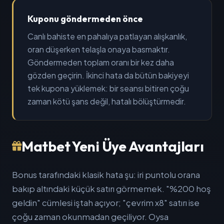
Kuponu göndermeden önce
Canlı bahiste en pahalıya patlayan alışkanlık,
oran düşerken telaşla onaya basmaktır.
Göndermeden toplam oranı bir kez daha
gözden geçirin. İkinci hata da bütün bakiyeyi
tek kupona yüklemek: bir seansı bitiren çoğu
zaman kötü şans değil, hatalı bölüştürmedir.
Matbet Yeni Üye Avantajları
Bonus tarafındaki klasik hata şu: iri puntolu orana
bakıp altındaki küçük satırı görmemek. "%200 hoş
geldin" cümlesi iştah açıyor; "çevrim x8" satırı ise
çoğu zaman okunmadan geçiliyor. Oysa