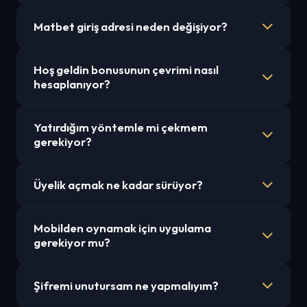
çekimleri 20-60 dakikada, Papara çekimleri 1-4
Askıda kalan taleplerin neredeyse tamamı üç
saatte sonuçlanıyor. Banka havalesi bankanın
Matbet giriş adresi neden değişiyor?
sebepten birine dayanıyor: aktif bonusun
mesai saatine bağlı olduğu için bir iş gününü
çevrimi tamamlanmamıştır, kimlik doğrulaması
Curaçao lisansıyla çalışan bahis siteleri
bulabiliyor. İlk çekimde belge incelemesi sıraya
bitmemiştir ya da para çekilecek hesabın adı
Hoş geldin bonusunun çevrimi nasıl
Türkiye'de dönemsel erişim engelleriyle
girdiğinden süre biraz uzayabilir.
hesaplanıyor?
üyelik adıyla birebir aynı değildir. Üçü de
karşılaşıyor. Engellenen alan adının yerine yedek
tamamsa talep kendiliğinden ilerliyor, ısrarla
bir adres devreye giriyor. Bakiyeniz, açık
Hoş geldin paketi ilk yatırımın yüzde 200'ü kadar
mesaj atmak sırayı öne almıyor.
Yatırdığım yöntemle mi çekmem
kuponlarınız ve bonus çevrim ilerlemeniz
bonus veriyor, üst sınır 10.000 TL. Çevrim
gerekiyor?
sunucuda durduğu için bu değişimden
katsayısı x8. Yani 2.000 TL yatırıp 4.000 TL
etkilenmiyor; yeni adresten giriş yapmanız
bonus aldıysanız 4.000 × 8 = 32.000 TL'lik
Zorunlu değil ama en hızlısı bu. Yatırım yaptığınız
yeterli.
Üyelik açmak ne kadar sürüyor?
toplam bahis hacmi açmanız gerekiyor. Bu hacim
kanaldan çekim istediğinizde kaynak
dolmadan bonus bakiyesi çekilemiyor.
doğrulaması ek adım gerektirmiyor ve talep
Kayıt formu ad, soyad, e-posta, telefon ve
daha çabuk onaylanıyor. Yöntem
Mobilden oynamak için uygulama
parola istiyor; ortalama üç dakikada bitiyor. SMS
gerekiyor mu?
değiştirdiğinizde ek belge istenmesi ihtimali
veya e-posta ile gelen doğrulama kodunu
artıyor, dolayısıyla süre de uzuyor.
girerek hesabı aktif ediyorsunuz. Bilgilerin
Gerekmiyor. Site mobil tarayıcıda tam işlevle
Şifremi unutursam ne yapmalıyım?
gerçek olması şart, çünkü çekim aşamasında
çalışıyor, arayüz ekran boyutuna kendisi uyum
üyelik adı ile banka hesabı adının birebir aynı