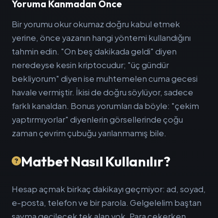
Yoruma Kanmadan Önce
Bir yorumu okur okumaz doğru kabul etmek
yerine, önce yazanın hangi yöntemi kullandığını
tahmin edin. "On beş dakikada geldi" diyen
neredeyse kesin kriptocudur; "üç gündür
bekliyorum" diyen ise muhtemelen cuma gecesi
havale vermiştir. İkisi de doğru söylüyor, sadece
farklı kanaldan. Bonus yorumları da böyle: "çekim
yaptırmıyorlar" diyenlerin görsellerinde çoğu
zaman çevrim çubuğu yarılanmamış bile.
Matbet Nasıl Kullanılır?
Hesap açmak birkaç dakikayı geçmiyor: ad, soyad,
e-posta, telefon ve bir parola. Gelgelelim baştan
savma geçilecek tek alan yok. Para çekerken