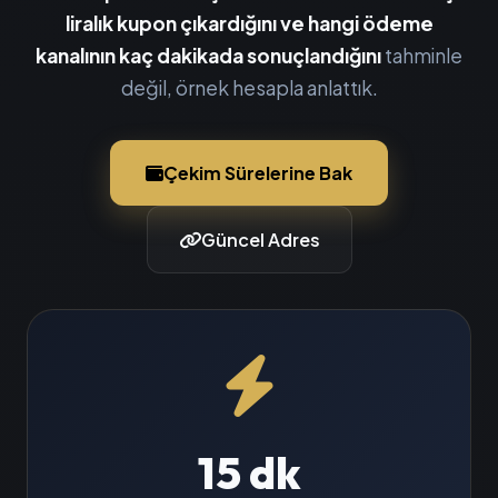
liralık kupon çıkardığını ve hangi ödeme
kanalının kaç dakikada sonuçlandığını
tahminle
değil, örnek hesapla anlattık.
Çekim Sürelerine Bak
Güncel Adres
15 dk