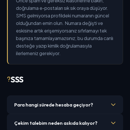
Önce spam ve gereksiz klasörlerine bakın;
doğrulama e-postaları sık sık oraya düşüyor.
SMS gelmiyorsa profildeki numaranın güncel
olduğundan emin olun. Numara değişti ve
eskisine artık erişemiyorsanız sıfırlamayı tek
başınıza tamamlayamazsınız; bu durumda canlı
desteğe yazıp kimlik doğrulamasıyla
ilerlemeniz gerekiyor.
SSS
Para hangi sürede hesaba geçiyor?
Kimlik doğrulaması tamamlanmış hesaplarda
Çekim talebim neden askıda kalıyor?
kripto çekimleri 15-40 dakikada, e-cüzdan