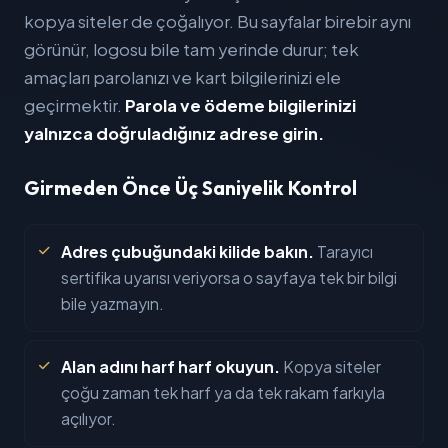
kopya siteler de çoğalıyor. Bu sayfalar birebir aynı
görünür, logosu bile tam yerinde durur; tek
amaçları parolanızı ve kart bilgilerinizi ele
geçirmektir.
Parola ve ödeme bilgilerinizi
yalnızca doğruladığınız adrese girin.
Girmeden Önce Üç Saniyelik Kontrol
Adres çubuğundaki kilide bakın.
Tarayıcı
sertifika uyarısı veriyorsa o sayfaya tek bir bilgi
bile yazmayın.
Alan adını harf harf okuyun.
Kopya siteler
çoğu zaman tek harf ya da tek rakam farkıyla
açılıyor.