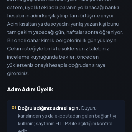
sistem, üyelikteki adla paranın yollanacağı banka
hesabının adını karşılaştırıp tam örtüşme arıyor.
Adını kısaltan ya da soyadını yanlış yazan kişi bunu
tam çekim yapacağı gün, haftalar sonra öğreniyor.
Bir öneri daha: kimlik belgelerini ilk gün yükleyin.
Çekim isteğiyle birlikte yüklerseniz talebiniz
inceleme kuyruğunda bekler; önceden
yüklerseniz onaylı hesapla doğrudan sıraya
girersiniz.
Adım Adım Üyelik
Doğruladığınız adresi açın.
Duyuru
kanalından ya da e-postadan gelen bağlantıyı
kullanın; sayfanın HTTPS ile açıldığını kontrol
edin.