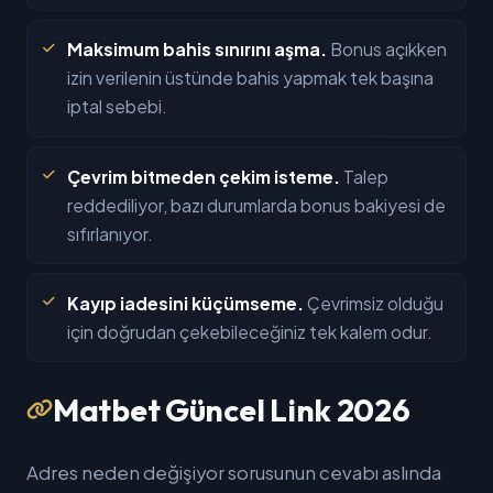
Maksimum bahis sınırını aşma.
Bonus açıkken
izin verilenin üstünde bahis yapmak tek başına
iptal sebebi.
Çevrim bitmeden çekim isteme.
Talep
reddediliyor, bazı durumlarda bonus bakiyesi de
sıfırlanıyor.
Kayıp iadesini küçümseme.
Çevrimsiz olduğu
için doğrudan çekebileceğiniz tek kalem odur.
Matbet Güncel Link 2026
Adres neden değişiyor sorusunun cevabı aslında