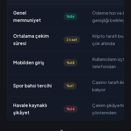
Genel
Ödeme hızı ve bül
%86
memnuniyet
genişliği belirleyici
Ortalama çekim
Kripto tarafı bu or
2 saat
süresi
çok altında
Kullanıcıların üçte ik
Mobilden giriş
%68
telefondan
Casino tarafı ikinc
Spor bahsi tercihi
%61
kalıyor
Havale kaynaklı
Çekim şikâyetlerin
%64
şikâyet
yöntemden