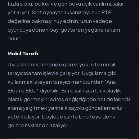
fazla slotu, poker ve gün boyu açık canlı masalar
yer alıyor. Slot oynayacaksanız oyunun RTP
değerine bakmayı huy edinin; uzun vadede
oyuncuya dönen payı gösteren yegâne rakam
odur.
Mobil Tarafı
Uygulama indirmenize gerek yok; site mobil
tarayıcıda tam işlevle çalışıyor. Uygulama gibi
kullanmak isteyen tarayıcı menüsünden "Ana
Ekrana Ekle" diyebilir. Bunu yalnızca bir kolaylık
olarak görmeyin: adres değiştiğinde her defasında
aramaya gitmek yerine kısayolu güncellemeniz
yeterli oluyor, böylece sahte bir siteye denk
gelme riskiniz de azalıyor.