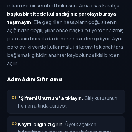
rakam ve bir sembol bulunsun. Ama esas kural şu:
başka bir sitede kullandığınız parolayı buraya
taşımayın.
Ele geçirilen hesapların çoğu sitenin
açığından değil, yıllar önce başka bir yerden sızmış
parolanın burada da denenmesinden gidiyor. Aynı
parolayı iki yerde kullanmak, iki kapıyı tek anahtara
bağlamak gibidir; anahtar kaybolunca ikisi birden
açılır.
Adım Adım Sıfırlama
"Şifremi Unuttum"a tıklayın.
Giriş kutusunun
hemen altında duruyor.
Kayıtlı bilginizi girin.
Üyelik açarken
kullandığınız e-posta ya da telefon numarası.