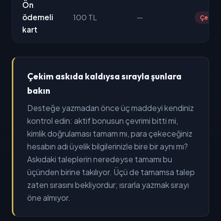
Ön
ödemeli
100 TL
—
Çekim
kart
Çekim askıda kaldıysa sırayla şunlara
bakın
Desteğe yazmadan önce üç maddeyi kendiniz
kontrol edin: aktif bonusun çevrimi bitti mi,
kimlik doğrulaması tamam mı, para çekeceğiniz
hesabın adı üyelik bilgilerinizle bire bir aynı mı?
Askıdaki taleplerin neredeyse tamamı bu
üçünden birine takılıyor. Üçü de tamamsa talep
zaten sırasını bekliyordur; ısrarla yazmak sırayı
öne almıyor.