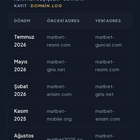
KAYIT ·
DOMAIN.LOG
DÖNEM
ÖNCEKI ADRES
YENI ADRES
S
Temmuz
matbet-
matbet-
E
2026
resmi.com
guncel.com
Mayıs
matbet-
matbet-
S
2026
giris.net
resmi.com
Şubat
matbet-
matbet-
E
2026
erisim.com
giris.net
Kasım
matbet-
matbet-
A
2025
mobile.org
erisim.com
Ağustos
matbet-
matbet2025.cc
D