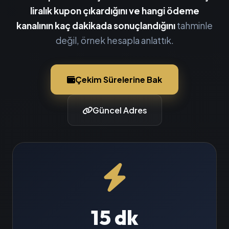
liralık kupon çıkardığını ve hangi ödeme
kanalının kaç dakikada sonuçlandığını
tahminle
değil, örnek hesapla anlattık.
Çekim Sürelerine Bak
Güncel Adres
15 dk