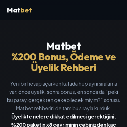
Mat
bet
Matbet
%200 Bonus, Ödeme ve
Üyelik Rehberi
Yeni bir hesap açarken kafada hep aynı sıralama
var: önce üyelik, sonra bonus, en sonda da "peki
bu parayı gerçekten çekebilecek miyim?" sorusu.
Matbet rehberini de tam bu sırayla kurduk.
Üyelikte nelere dikkat edilmesi gerektiğini,
%200 paketin x8 çevriminin cebinizden kaç