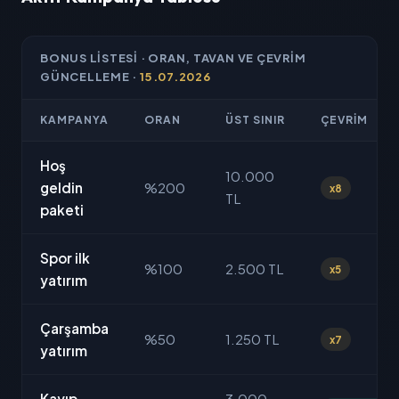
BONUS LISTESI · ORAN, TAVAN VE ÇEVRIM
GÜNCELLEME ·
15.07.2026
KAMPANYA
ORAN
ÜST SINIR
ÇEVRIM
Hoş
10.000
geldin
%200
x8
TL
paketi
Spor ilk
%100
2.500 TL
x5
yatırım
Çarşamba
%50
1.250 TL
x7
yatırım
Kayıp
3.000