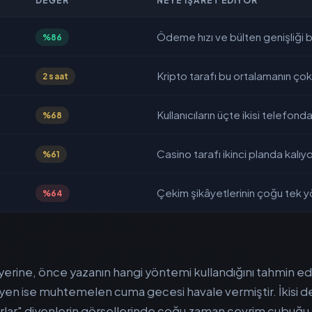
DEĞER
NEYE IŞARET EDIYOR
Ödeme hızı ve bülten genişliği be
%86
Kripto tarafı bu ortalamanın çok
2 saat
Kullanıcıların üçte ikisi telefond
%68
Casino tarafı ikinci planda kalıy
%61
Çekim şikâyetlerinin çoğu tek
%64
rine, önce yazanın hangi yöntemi kullandığını tahmin ed
yen ise muhtemelen cuma gecesi havale vermiştir. İkisi de
rlar" diyenlerin görsellerinde çoğu zaman çevrim çubuğu 