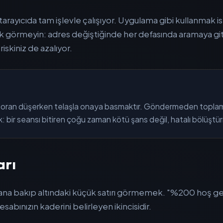
arayıcıda tam işlevle çalışıyor. Uygulama gibi kullanmak
larak görmeyin: adres değiştiğinde her defasında aramaya 
skiniz de azalıyor.
k, oran düşerken telaşla onaya basmaktır. Göndermeden toplam o
bir seansı bitiren çoğu zaman kötü şans değil, hatalı bölüştü
arı
orana bakıp altındaki küçük satırı görmemek. "%200 hoş geld
bınızın kaderini belirleyen ikincisidir.