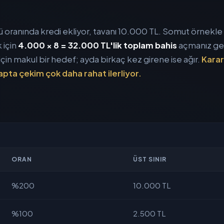
'ü oranında kredi ekliyor, tavanı 10.000 TL. Somut örnekl
 için
4.000 × 8 = 32.000 TL'lik toplam bahis
açmanız ge
çin makul bir hedef; ayda birkaç kez girene ise ağır.
Karar
ta çekim çok daha rahat ilerliyor.
ORAN
ÜST SINIR
%200
10.000 TL
%100
2.500 TL