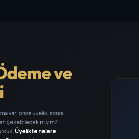
Ödeme ve
i
ama var: önce üyelik, sonra
ten çekebilecek miyim?"
urduk.
Üyelikte nelere