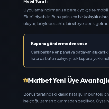
Mobil Tarafı
Uygulama indirmenize gerek yok; site mobil t
Ekle" diyebilir. Bunu yalnızca bir kolaylık o
oluyor, böylece sahte bir siteye denk gelme ri
Kuponu göndermeden önce
Canlı bahiste en pahalıya patlayan alışkanlı
hata da bütün bakiyeyi tek kupona yüklemek: 
Matbet Yeni Üye Avantajl
Bonus tarafındaki klasik hata şu: iri puntolu 
ise çoğu zaman okunmadan geçiliyor. Oysa hesa