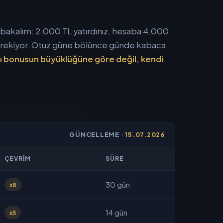
e bakalım: 2.000 TL yatırdınız, hesaba 4.000
rekiyor. Otuz güne bölünce günde kabaca
ı bonusun büyüklüğüne göre değil, kendi
GÜNCELLEME ·
15.07.2026
ÇEVRIM
SÜRE
30 gün
x8
14 gün
x5