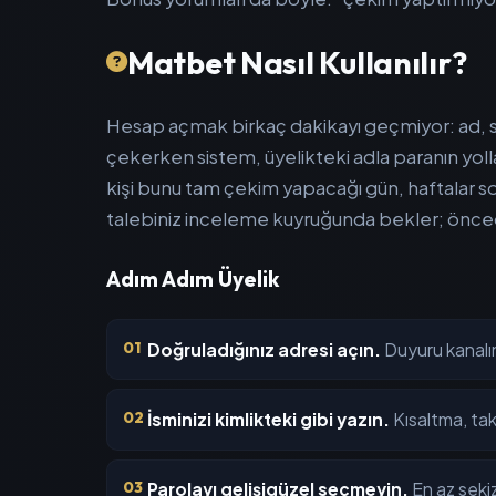
Matbet Nasıl Kullanılır?
Hesap açmak birkaç dakikayı geçmiyor: ad, s
çekerken sistem, üyelikteki adla paranın yolla
kişi bunu tam çekim yapacağı gün, haftalar son
talebiniz inceleme kuyruğunda bekler; öncede
Adım Adım Üyelik
Doğruladığınız adresi açın.
Duyuru kanalın
İsminizi kimlikteki gibi yazın.
Kısaltma, tak
Parolayı gelişigüzel seçmeyin.
En az sekiz