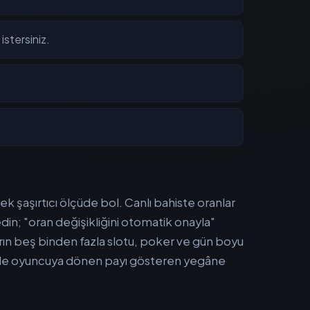
stersiniz.
k şaşırtıcı ölçüde bol. Canlı bahiste oranlar
in; "oran değişikliğini otomatik onayla"
ın beş binden fazla slotu, poker ve gün boyu
dede oyuncuya dönen payı gösteren yegâne