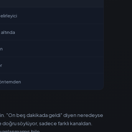
lirleyici
 altında
an
or
 yöntemden
in. "On beş dakikada geldi" diyen neredeyse
 doğru söylüyor, sadece farklı kanaldan.
yarılanmamış bile.