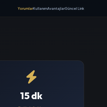
Yorumlar
Kullanım
Avantajlar
Güncel Link
15 dk