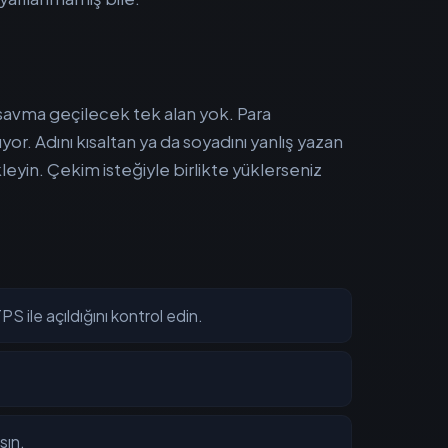
savma geçilecek tek alan yok. Para
or. Adını kısaltan ya da soyadını yanlış yazan
leyin. Çekim isteğiyle birlikte yüklerseniz
 ile açıldığını kontrol edin.
sın.