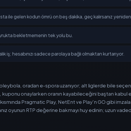
a ile gelen kodun ömrü on beş dakika, geç kalırsanız yeniden i
kuyrukta bekletmemenin tek yolu bu.
lık iş; hesabınızı sadece parolaya bağlı olmaktan kurtarıyor.
leybola, oradan e-spora uzanıyor; alt liglerde bile seçene
n, kuponu onaylarken oranın kayabileceğini baştan kabul ed
smında Pragmatic Play, NetEnt ve Play'n GO gibi imzalar
aksanız oyunun RTP değerine bakmayı huy edinin; uzun va