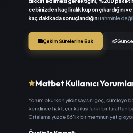
dikkat edilmesi gerektiğini, %200 paketin
cebinizden kaç liralık kupon çıkardığını v
kaç dakikada sonuçlandığını
tahminle değil
Çekim Sürelerine Bak
Günce
Matbet Kullanıcı Yorumla
Yorum okurken yıldız sayısını geç, cümleye bak
kendince haklı, çünkü ikisi farklı bir taraftan
Ortalama yüzde 86'lık bir memnuniyet çıkıyor