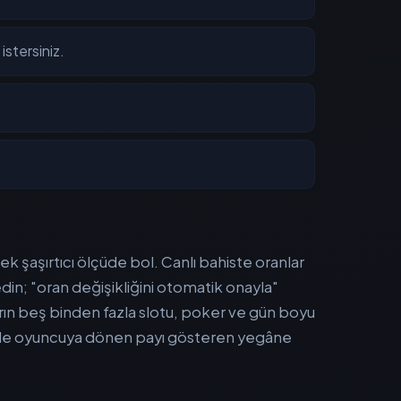
stersiniz.
k şaşırtıcı ölçüde bol. Canlı bahiste oranlar
in; "oran değişikliğini otomatik onayla"
ın beş binden fazla slotu, poker ve gün boyu
dede oyuncuya dönen payı gösteren yegâne