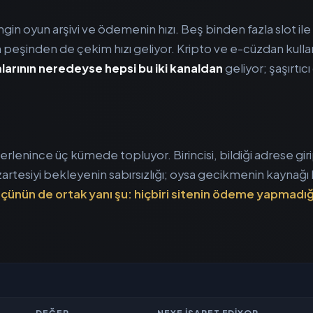
in oyun arşivi ve ödemenin hızı. Beş binden fazla slot ile 
eşinden de çekim hızı geliyor. Kripto ve e-cüzdan kulla
larının neredeyse hepsi bu iki kanaldan
geliyor; şaşırtıc
lenince üç kümede topluyor. Birincisi, bildiği adrese girip
azartesiyi bekleyenin sabırsızlığı; oysa gecikmenin kaynağ
çünün de ortak yanı şu: hiçbiri sitenin ödeme yapmadığ