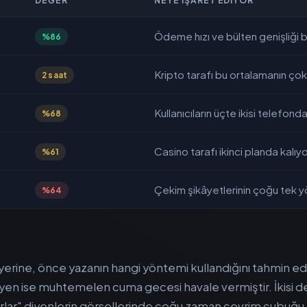
DEĞER
NEYE IŞARET EDIYOR
Ödeme hızı ve bülten genişliği be
%86
Kripto tarafı bu ortalamanın çok
2 saat
Kullanıcıların üçte ikisi telefond
%68
Casino tarafı ikinci planda kalıy
%61
Çekim şikâyetlerinin çoğu tek
%64
rine, önce yazanın hangi yöntemi kullandığını tahmin ed
yen ise muhtemelen cuma gecesi havale vermiştir. İkisi de
rlar" diyenlerin görsellerinde çoğu zaman çevrim çubuğu 