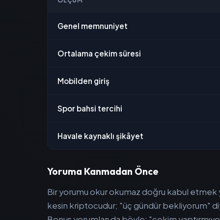
ÖLÇÜM
Genel memnuniyet
Ortalama çekim süresi
Mobilden giriş
Spor bahsi tercihi
Havale kaynaklı şikâyet
Yoruma Kanmadan Önce
Bir yorumu okur okumaz doğru kabul etmek ye
kesin kriptocudur; "üç gündür bekliyorum" di
Bonus yorumları da böyle: "çekim yaptırmıyo