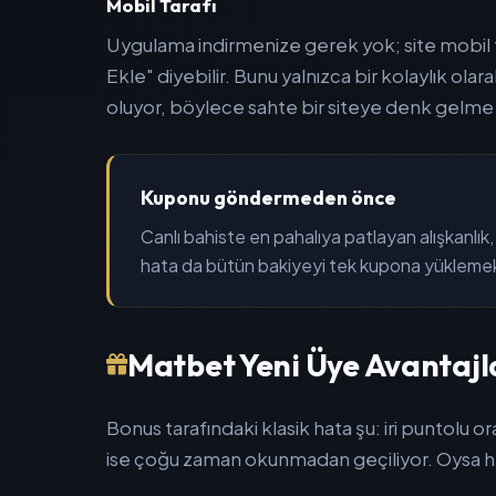
Mobil Tarafı
Uygulama indirmenize gerek yok; site mobil t
Ekle" diyebilir. Bunu yalnızca bir kolaylık o
oluyor, böylece sahte bir siteye denk gelme ri
Kuponu göndermeden önce
Canlı bahiste en pahalıya patlayan alışkanlı
hata da bütün bakiyeyi tek kupona yüklemek: 
Matbet Yeni Üye Avantajl
Bonus tarafındaki klasik hata şu: iri puntolu 
ise çoğu zaman okunmadan geçiliyor. Oysa hesa