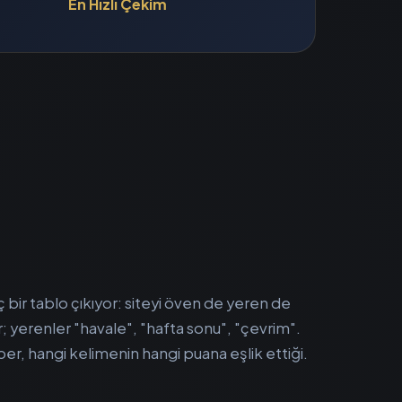
En Hızlı Çekim
 bir tablo çıkıyor: siteyi öven de yeren de
or; yerenler "havale", "hafta sonu", "çevrim".
r, hangi kelimenin hangi puana eşlik ettiği.