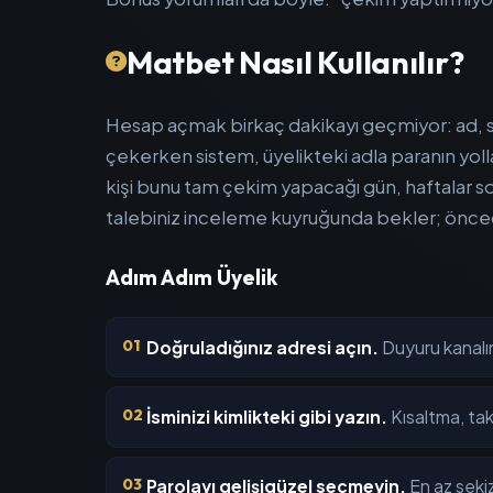
Matbet Nasıl Kullanılır?
Hesap açmak birkaç dakikayı geçmiyor: ad, s
çekerken sistem, üyelikteki adla paranın yolla
kişi bunu tam çekim yapacağı gün, haftalar son
talebiniz inceleme kuyruğunda bekler; öncede
Adım Adım Üyelik
Doğruladığınız adresi açın.
Duyuru kanalın
İsminizi kimlikteki gibi yazın.
Kısaltma, tak
Parolayı gelişigüzel seçmeyin.
En az sekiz