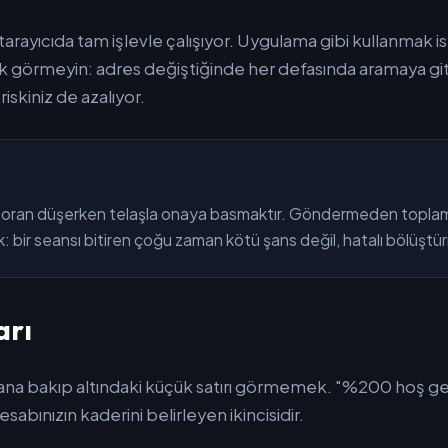
arayıcıda tam işlevle çalışıyor. Uygulama gibi kullanmak
larak görmeyin: adres değiştiğinde her defasında aramaya 
skiniz de azalıyor.
k, oran düşerken telaşla onaya basmaktır. Göndermeden toplam o
bir seansı bitiren çoğu zaman kötü şans değil, hatalı bölüştü
arı
orana bakıp altındaki küçük satırı görmemek. "%200 hoş geld
bınızın kaderini belirleyen ikincisidir.